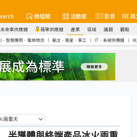
earch
椽經閣
活動家
影音
英
未來車供應鏈
蘋果供應鏈
產業
區域
議題
觀點
AI．智慧應用．電商物流
｜
航太．衛星．軍工
｜
IT．系統供應鏈
｜
光
0% 半導體與終端產品冰火兩重