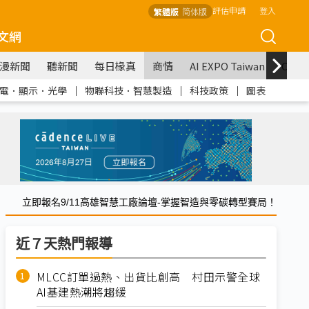
評估申請
登入
繁體版
简体版
文網
漫新聞
聽新聞
每日椽真
商情
AI EXPO Taiwan
COM
電．顯示．光學
｜
物聯科技．智慧製造
｜
科技政策
｜
圖表
立即報名9/11高雄智慧工廠論壇-掌握智造與零碳轉型賽局！
近７天熱門報導
MLCC訂單過熱、出貨比創高 村田示警全球
AI基建熱潮將趨緩