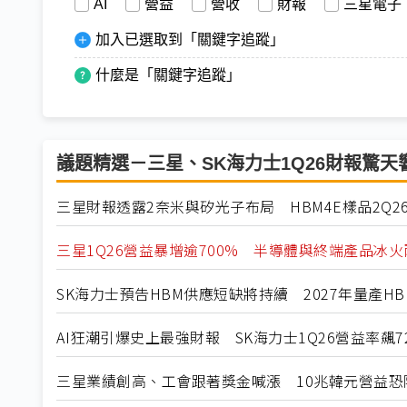
AI
營益
營收
財報
三星電子
加入已選取到「關鍵字追蹤」
什麼是「關鍵字追蹤」
議題精選－三星、SK海力士1Q26財報驚天
三星財報透露2奈米與矽光子布局 HBM4E樣品2Q2
三星1Q26營益暴增逾700% 半導體與終端產品冰
SK海力士預告HBM供應短缺將持續 2027年量產HB
AI狂潮引爆史上最強財報 SK海力士1Q26營益率飆7
三星業績創高、工會跟著獎金喊漲 10兆韓元營益恐