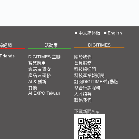
■
中文简体版
■
English
DIGITIMES
椽經閣
活動家
 Friends
DIGITIMES 主辦
關於我們
智慧應用
會員服務
雲端 & 資安
科技椽送門
產品 & 研發
科技產業報訂閱
AI & 創新
訂閱DIGITIMES行動版
其他
整合行銷服務
AI EXPO Taiwan
人才招募
聯絡我們
下載新聞App