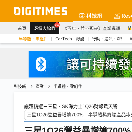
科技網
Res
257
首頁
漲價大追蹤
《百年，並不孤寂》產業導讀
半導體．零組件
｜
CarTech．綠能
｜
行動．通訊．XR
｜
科技網
產業
半導體．零組件
議題精選－三星、SK海力士1Q26財報驚天響
三星1Q26營益暴增逾70