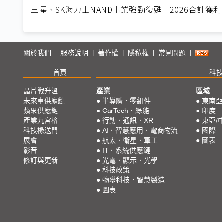
三星、SK海力士NAND事業強勁復甦 2026合計獲利
關於我們
服務說明
著作權
隱私權
常見問題
|
|
|
|
|
首頁
科
晶片戰升溫
產業
區域
未來車供應鏈
●
半導體．零組件
●
東南
蘋果供應鏈
●
CarTech．綠能
●
印度
產業九宮格
●
行動．通訊．XR
●
東亞/
科技椽送門
●
AI．智慧應用．電商物流
●
國際
展會
●
航太．衛星．軍工
●
圖表
影音
●
IT．系統供應鏈
修訂與更新
●
光電．顯示．光學
●
科技政策
●
物聯科技．智慧製造
●
圖表