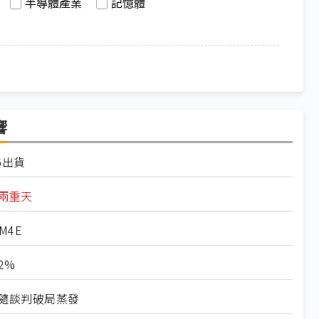
半導體產業
記憶體
響
6出貨
火兩重天
M4E
2%
隨談判破局蒸發