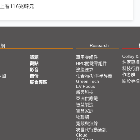
上看116兆韓元
Research
技網
Colley &
議題
車用零組件
名家專欄
亞
觀點
HPC關鍵零組件
科技行腳
影音
邊緣運算
作者群
中國
商情
化合物/功率半導體
關於專欄
Green Tech
展會專區
EV Focus
新興科技
亞洲供應鏈
智慧製造
智慧家庭
物聯網
寬頻與無線
次世代行動通訊
Cloud
AI Focus