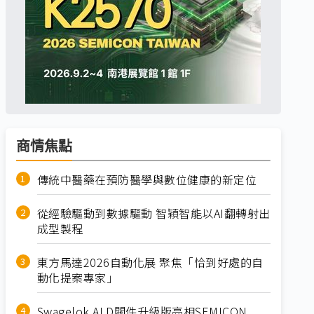
商情焦點
傳統中醫藥在預防醫學與數位健康的新定位
從經驗驅動到數據驅動 智穎智能以AI翻轉射出
成型製程
東方馬達2026自動化展 聚焦「恰到好處的自
動化提案專家」
Swagelok ALD閥件升級版亮相SEMICON