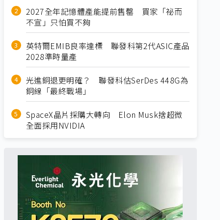
2027全年記憶體產能提前售罄 買家「祕而
不宣」只怕買不夠
英特爾EMIB良率達標 聯發科第2代ASIC產品
2028準時量產
光進銅退更明確？ 聯發科估SerDes 448G為
銅線「最終戰場」
SpaceX晶片採購大轉向 Elon Musk捨超微
全面採用NVIDIA