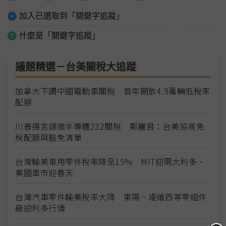
加入已選取到「關鍵字追蹤」
什麼是「關鍵字追蹤」
議題精選－台美關稅大追蹤
加拿大下調中國電動車關稅 首年開放4.9萬輛低稅率
配額
川普揚言課徵半導體232關稅 鄭麗君：台美協商免
稅配額與豁免清單
台灣輸美車用零件稅率降至15% MIT迎兩大利多、
美國車市迎春天
台灣汽車零件輸美稅率大降 東陽、堤維西等零組件
廠迎利多行情