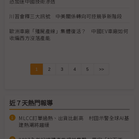
恐加速中國技術滲透
川習會釋三大訊號 中美關係轉向可控競爭新階段
歐洲車廠「殭屍產線」集體復活？ 中國EV車廠如何
收編西方沒落產能
1
2
3
4
5
>>
近７天熱門報導
MLCC訂單過熱、出貨比創高 村田示警全球AI基
建熱潮將趨緩