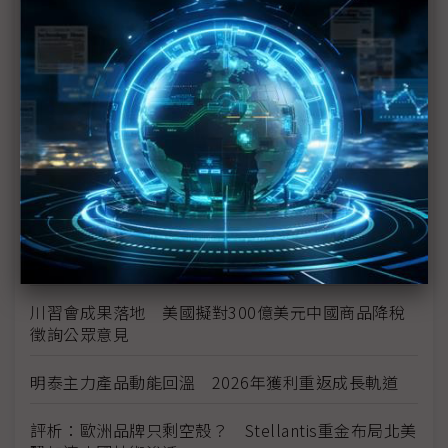
中資背景也能過關 Volvo獲白宮豁免可繼續在美賣
車
裕隆國產、外銷同步並進 嚴陳莉蓮：AI賦能強化核
心競爭力與轉型
茂林加速東南亞布局 越南新廠2Q量產、泰國建廠規
畫隨後上
川普關稅再退款206億美元 CBP同步修正兩週前烏
龍數字
川習會成果落地 美國擬對300億美元中國商品降稅
徵詢公眾意見
明泰主力產品動能回溫 2026年獲利重返成長軌道
評析：歐洲品牌只剩空殼？ Stellantis重金布局北美