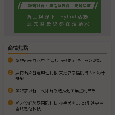
商情焦點
系統內部電路中 主晶片內部電源提供EOS防護
屏南偏鄉智慧韌性扎根 東港安泰醫院導入AI影像
辨識
英特蒙以新一代即時軟體推動工業控制革新
昕力資訊跨足國防科技 攜手美商Juxta引進尖端
全域定位科技