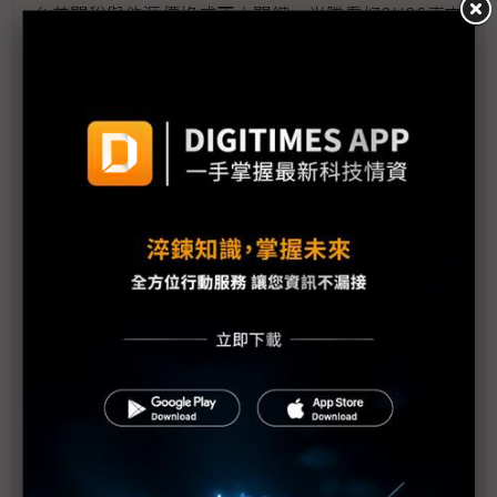
台美關稅與能源價格成兩大關鍵 尚騰看好2H26車市
有望優於1H
朋程擴產搶攻高效車用元件市場 AI伺服器與HVDC
模組拚2027放量
規避關稅大打平價與豪奢雙戰線 中系電動車4月歐
洲市佔首破15%
裕融嚴陳莉蓮：汽車、出行與用車事業的協同發展
AI應用與綠能發展推動創新
回應232關稅優惠上路 東陽：對台灣汽車零件產業
具正面意義
新纖：地緣風險是危機也是轉機 三大布局推進成長
台美投資MOU關稅優惠先落地 汽車零組件15%、航
空零件迎近乎免稅