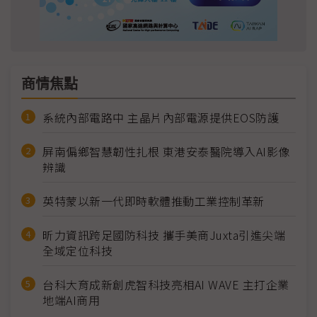
商情焦點
系統內部電路中 主晶片內部電源提供EOS防護
屏南偏鄉智慧韌性扎根 東港安泰醫院導入AI影像
辨識
英特蒙以新一代即時軟體推動工業控制革新
昕力資訊跨足國防科技 攜手美商Juxta引進尖端
全域定位科技
台科大育成新創虎智科技亮相AI WAVE 主打企業
地端AI商用