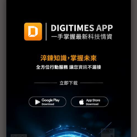
議題精選－SEMICON SEA 2026揭幕
中系半導體供應鏈「螞蟻搬家」 逐漸擴大東南亞影
響力
新加坡半導體轉型縮影 MPics與Jade Micron的跨境
製造布局
中廠深耕東南亞封測聚落 長川鎖定高功率需求、耐
科2H26迎新成長契機
SEMI執行長Ajit Manocha揭示東南亞半導體突圍關
鍵：這不是你死我活的比賽
AI浪潮顛覆半導體測試 AEM執行長：測試端面臨
「物理與成本」雙重挑戰
科技1分鐘：穎崴SEMICON SEA 2026布局策略