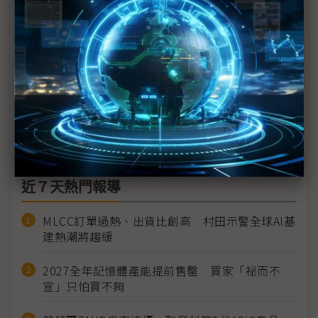
SEMICON SEA 2026揭幕 東南亞鏈入全球價值鏈核
心、全球半導體產業跨入「多兆」時代
崇越搶攻星馬半導體商機 攜手倍利科等供應商參展
SEMICON SEA 2026
SEMICON SEA 2026 將登場 揭開大馬半導體新頁
近７天熱門報導
MLCC訂單過熱、出貨比創高 村田示警全球AI基
建熱潮將趨緩
2027全年記憶體產能提前售罄 買家「祕而不
宣」只怕買不夠