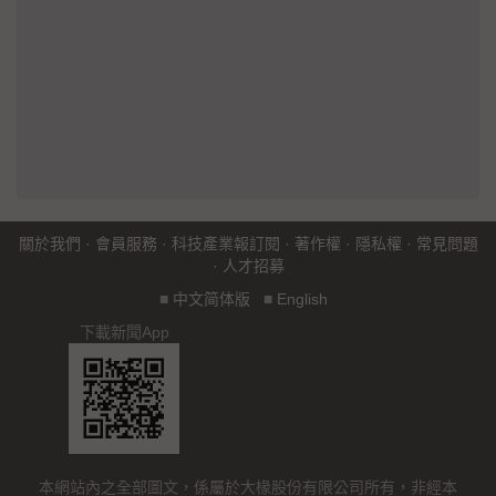
關於我們
·
會員服務
·
科技產業報訂閱
·
著作權
·
隱私權
·
常見問題
·
人才招募
■
中文简体版
■
English
下載新聞App
本網站內之全部圖文，係屬於大椽股份有限公司所有，非經本