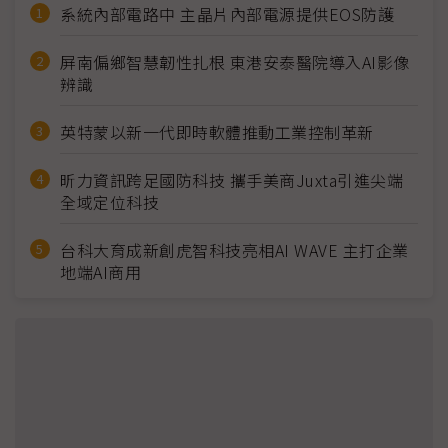
系統內部電路中 主晶片內部電源提供EOS防護
屏南偏鄉智慧韌性扎根 東港安泰醫院導入AI影像
辨識
英特蒙以新一代即時軟體推動工業控制革新
昕力資訊跨足國防科技 攜手美商Juxta引進尖端
全域定位科技
台科大育成新創虎智科技亮相AI WAVE 主打企業
地端AI商用