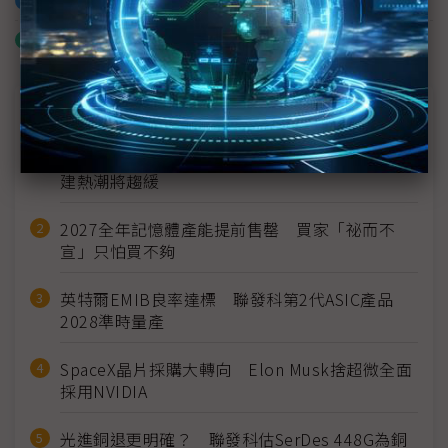
加入已選取到「關鍵字追蹤」
什麼是「關鍵字追蹤」
近７天熱門報導
MLCC訂單過熱、出貨比創高 村田示警全球AI基
建熱潮將趨緩
2027全年記憶體產能提前售罄 買家「祕而不
宣」只怕買不夠
英特爾EMIB良率達標 聯發科第2代ASIC產品
2028準時量產
SpaceX晶片採購大轉向 Elon Musk捨超微全面
採用NVIDIA
光進銅退更明確？ 聯發科估SerDes 448G為銅