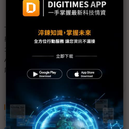
DDR5-8000 2x16GB (1.1V, CL56-56-56-128 for AMD
X870E platform)。十銓
TEAMGROUP ELITE PLUS DDR5 8000MT/s
與ELITE DDR5 8,000MT/s，首波將提供
16GBx2的規格，並預計於2026年6月於北美
Amazon平台上市，持續滿足全球消費者對高效
能記憶體的需求。
關鍵字
DDR5
十銓科技
記憶體