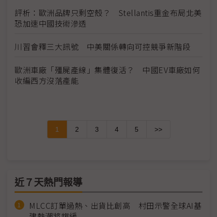
評析：歐洲品牌只剩空殼？ Stellantis重金布局北美
恐加速中國技術滲透
川習會釋三大訊號 中美關係轉向可控競爭新階段
歐洲車廠「殭屍產線」集體復活？ 中國EV車廠如何
收編西方沒落產能
1
2
3
4
5
>>
近７天熱門報導
MLCC訂單過熱、出貨比創高 村田示警全球AI基
建熱潮將趨緩