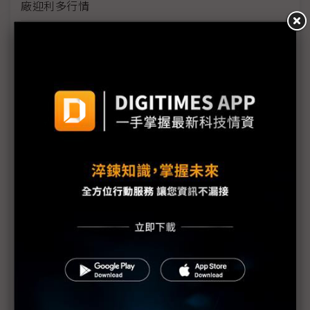
廠迎利多行情
台美關稅與能源價格成兩大關鍵 尚騰看好2H26車市
有望優於1H
朋程擴產搶攻高效車用元件市場 AI伺服器與HVDC
模組拚2027放量
規避關稅大打平價與豪奢雙戰線 中系電動車4月歐
洲市佔首破15%
裕融嚴陳莉蓮：汽車、出行與用車事業的協同發展
AI應用與綠能發展推動創新
回應232關稅優惠上路 東陽：對台灣汽車零件產業
具正面意義
新纖：地緣風險是危機也是轉機 三大布局推進成長