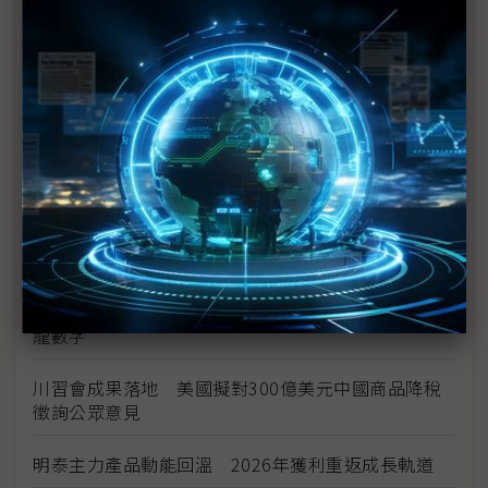
台美投資MOU關稅優惠先落地 汽車零組件15%、航
空零件迎近乎免稅
中資背景也能過關 Volvo獲白宮豁免可繼續在美賣
車
裕隆國產、外銷同步並進 嚴陳莉蓮：AI賦能強化核
心競爭力與轉型
茂林加速東南亞布局 越南新廠2Q量產、泰國建廠規
畫隨後上
川普關稅再退款206億美元 CBP同步修正兩週前烏
龍數字
川習會成果落地 美國擬對300億美元中國商品降稅
徵詢公眾意見
明泰主力產品動能回溫 2026年獲利重返成長軌道