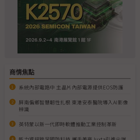
商情焦點
系統內部電路中 主晶片內部電源提供EOS防護
屏南偏鄉智慧韌性扎根 東港安泰醫院導入AI影像
辨識
英特蒙以新一代即時軟體推動工業控制革新
昕力資訊跨足國防科技 攜手美商Juxta引進尖端