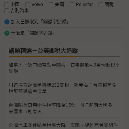
中國
Volvo
美國
Polestar
關稅
吉利汽車
加入已選取到「關鍵字追蹤」
什麼是「關鍵字追蹤」
議題精選－台美關稅大追蹤
加拿大下調中國電動車關稅 首年開放4.9萬輛低稅率
配額
川普揚言課徵半導體232關稅 鄭麗君：台美協商免
稅配額與豁免清單
台灣輸美車用零件稅率降至15% MIT迎兩大利多、
美國車市迎春天
台灣汽車零件輸美稅率大降 東陽、堤維西等零組件