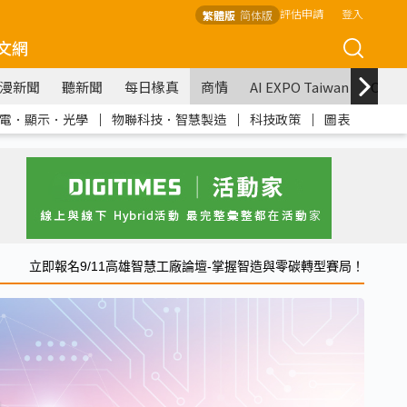
評估申請
登入
繁體版
简体版
文網
漫新聞
聽新聞
每日椽真
商情
AI EXPO Taiwan
COM
電．顯示．光學
｜
物聯科技．智慧製造
｜
科技政策
｜
圖表
立即報名9/11高雄智慧工廠論壇-掌握智造與零碳轉型賽局！