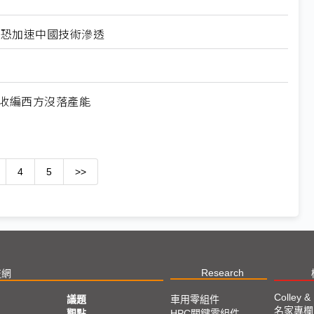
北美恐加速中國技術滲透
何收編西方沒落產能
4
5
>>
Research
技網
Colley &
議題
車用零組件
名家專欄
亞
觀點
HPC關鍵零組件