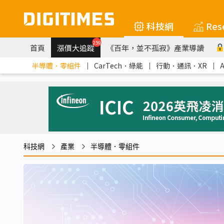
科技網
Res
259
首頁
漲價大追蹤
《百年，並不孤寂》產業導讀
半導體．零組件
｜
CarTech．綠能
｜
行動．通訊．XR
｜
科技網
產業
半導體．零組件