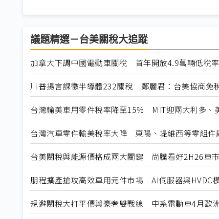
議題精選－台美關稅大追蹤
加拿大下調中國電動車關稅 首年開放4.9萬輛低稅
川普揚言課徵半導體232關稅 鄭麗君：台美協商免
台灣輸美車用零件稅率降至15% MIT迎兩大利多、
台灣汽車零件輸美稅率大降 東陽、堤維西等零組件
台美關稅與能源價格成兩大關鍵 尚騰看好2H26車市
朋程擴產搶攻高效車用元件市場 AI伺服器與HVDC模
規避關稅大打平價與豪奢雙戰線 中系電動車4月歐洲