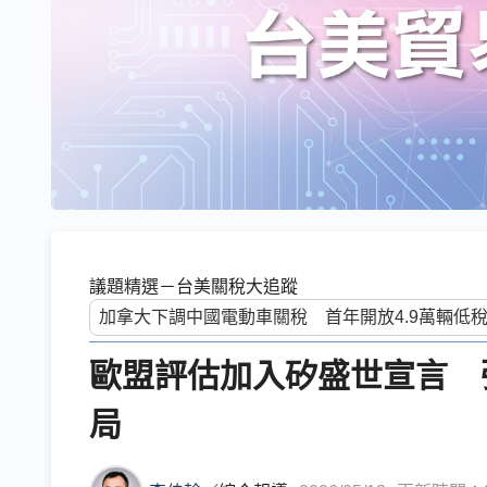
議題精選－台美關稅大追蹤
歐盟評估加入矽盛世宣言 
局