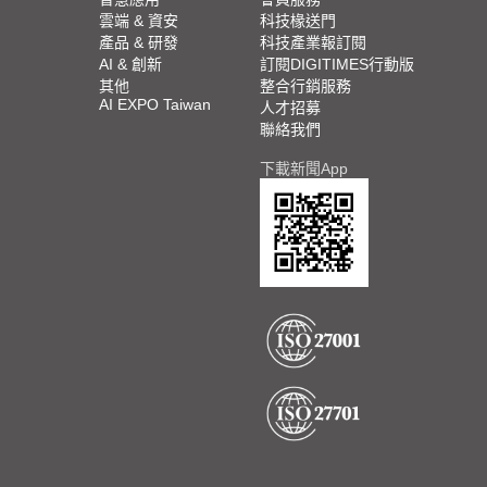
雲端 & 資安
科技椽送門
產品 & 研發
科技產業報訂閱
AI & 創新
訂閱DIGITIMES行動版
其他
整合行銷服務
AI EXPO Taiwan
人才招募
聯絡我們
下載新聞App