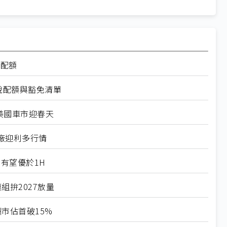
率配額
稅配額與豁免清單
美國車市迎春天
廠迎利多行情
有望優於1H
組拚2027放量
市佔首破15%