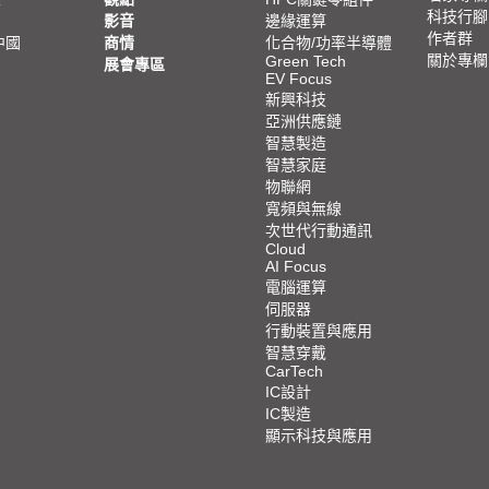
科技行腳
影音
邊緣運算
作者群
中國
商情
化合物/功率半導體
關於專欄
Green Tech
展會專區
EV Focus
新興科技
亞洲供應鏈
智慧製造
智慧家庭
物聯網
寬頻與無線
次世代行動通訊
Cloud
AI Focus
電腦運算
伺服器
行動裝置與應用
智慧穿戴
CarTech
IC設計
IC製造
顯示科技與應用