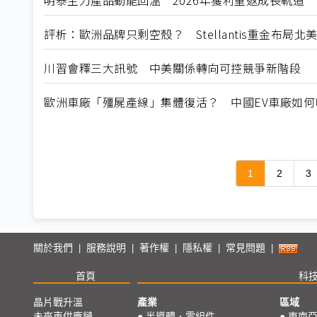
明泰主力產品動能回溫 2026年獲利重返成長軌道
評析：歐洲品牌只剩空殼？ Stellantis重金布局
川習會釋三大訊號 中美關係轉向可控競爭新階段
歐洲車廠「殭屍產線」集體復活？ 中國EV車廠如
1
2
3
關於我們
服務說明
著作權
隱私權
常見問題
|
|
|
|
|
首頁
科
晶片戰升溫
產業
區域
未來車供應鏈
●
半導體．零組件
●
東南