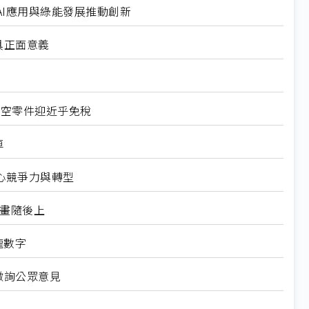
I應用與綠能發展推動創新
具正面意義
航空零件迎近乎免稅
車
心競爭力與轉型
規畫隨後上
龍數字
徵詢公眾意見