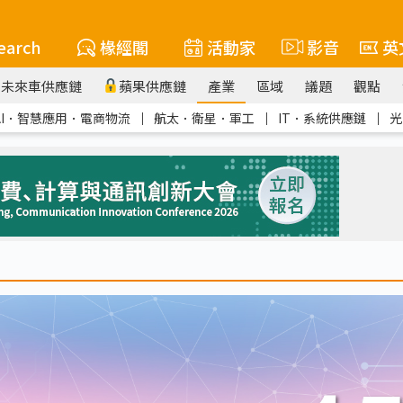
earch
椽經閣
活動家
影音
英
未來車供應鏈
蘋果供應鏈
產業
區域
議題
觀點
AI．智慧應用．電商物流
｜
航太．衛星．軍工
｜
IT．系統供應鏈
｜
光