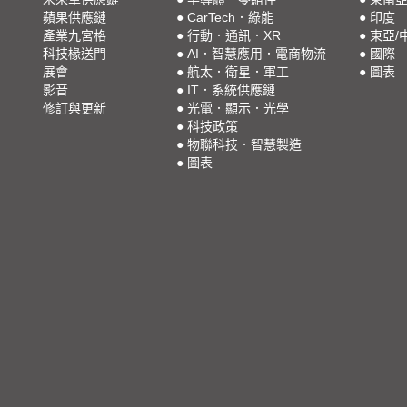
蘋果供應鏈
●
CarTech．綠能
●
印度
產業九宮格
●
行動．通訊．XR
●
東亞/
科技椽送門
●
AI．智慧應用．電商物流
●
國際
展會
●
航太．衛星．軍工
●
圖表
影音
●
IT．系統供應鏈
修訂與更新
●
光電．顯示．光學
●
科技政策
●
物聯科技．智慧製造
●
圖表