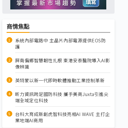
商情焦點
系統內部電路中 主晶片內部電源提供EOS防
護
屏南偏鄉智慧韌性扎根 東港安泰醫院導入AI影
像辨識
英特蒙以新一代即時軟體推動工業控制革新
昕力資訊跨足國防科技 攜手美商Juxta引進尖
端全域定位科技
台科大育成新創虎智科技亮相AI WAVE 主打企
業地端AI商用