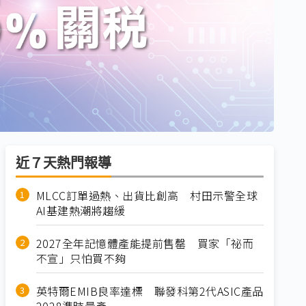
近７天熱門報導
MLCC訂單過熱、出貨比創高 村田示警全球
AI基建熱潮將趨緩
2027全年記憶體產能提前售罄 買家「祕而
不宣」只怕買不夠
英特爾EMIB良率達標 聯發科第2代ASIC產品
2028準時量產