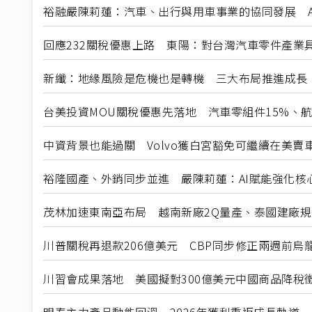
裕融嚴陳莉蓮：汽車、出行與用車事業的協同發展 A
回應232關稅優惠上路 東陽：對台灣汽車零件產業
新纖：地緣風險是危機也是轉機 三大布局推進成長
台美投資MOU關稅優惠先落地 汽車零組件15%、
中資背景也能過關 Volvo獲白宮豁免可繼續在美賣
裕隆國產、外銷同步並進 嚴陳莉蓮：AI賦能強化核
茂林加速東南亞布局 越南新廠2Q量產、泰國建廠
川普關稅再退款206億美元 CBP同步修正兩週前烏
川習會成果落地 美國擬對300億美元中國商品降稅