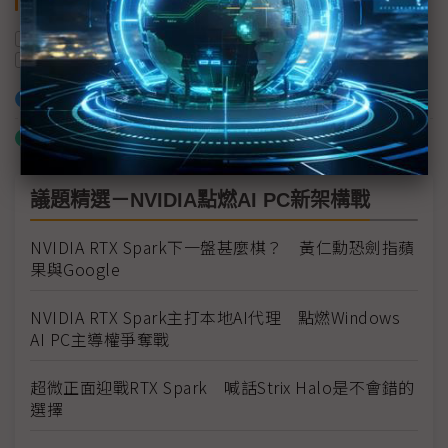
關鍵字
處理器
COMPUTEX
AI PC
高通
NVIDIA
聯發科
加入已選取到「關鍵字追蹤」
什麼是「關鍵字追蹤」
議題精選－NVIDIA點燃AI PC新架構戰
NVIDIA RTX Spark下一盤甚麼棋？ 黃仁勳恐劍指蘋
果與Google
NVIDIA RTX Spark主打本地AI代理 點燃Windows
AI PC主導權爭奪戰
超微正面迎戰RTX Spark 喊話Strix Halo是不會錯的
選擇