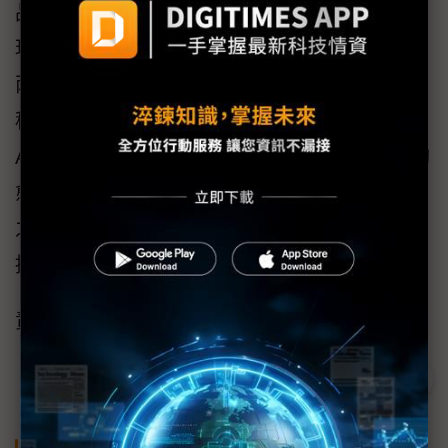
品設計邏輯，都和先前高通的面向有些不同，
現在還無法確定哪個面向會受到青睞，但至少
兩大陣營對於接下來的市場競爭，看起來都是
積極正向勝過負面情緒，因為大家其實都希望
AI PC的發展能夠愈來愈蓬勃，WoA生態系能夠
愈來愈健全，NVIDIA和聯發科聯軍跟高通彼此
之間不只是正面競爭，更有一起「把餅做大」
挑戰x86霸權的共同任務。
責任編輯：何致中