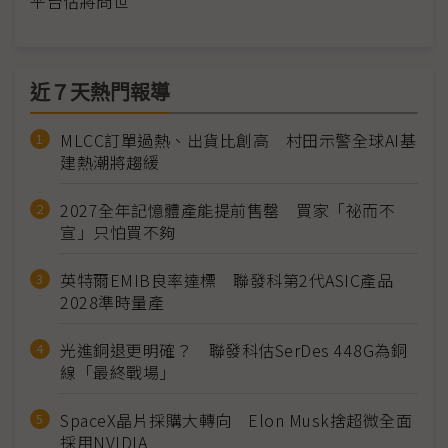
平台估將問世
近７天熱門報導
MLCC訂單過熱、出貨比創高 村田示警全球AI基
建熱潮將趨緩
2027全年記憶體產能提前售罄 買家「祕而不
宣」只怕買不夠
英特爾EMIB良率達標 聯發科第2代ASIC產品
2028準時量產
光進銅退更明確？ 聯發科估SerDes 448G為銅
線「最終戰場」
SpaceX晶片採購大轉向 Elon Musk捨超微全面
採用NVIDIA