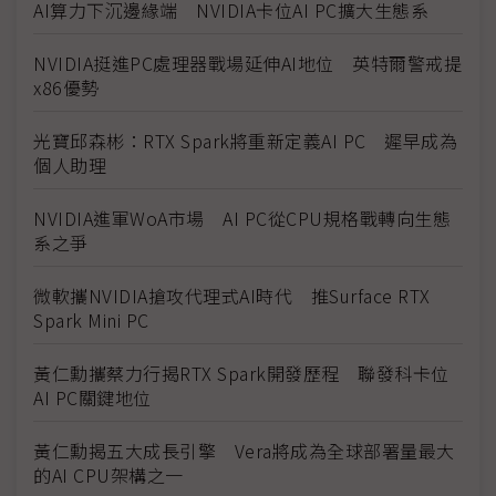
AI算力下沉邊緣端 NVIDIA卡位AI PC擴大生態系
NVIDIA挺進PC處理器戰場延伸AI地位 英特爾警戒提
x86優勢
光寶邱森彬：RTX Spark將重新定義AI PC 遲早成為
個人助理
NVIDIA進軍WoA市場 AI PC從CPU規格戰轉向生態
系之爭
微軟攜NVIDIA搶攻代理式AI時代 推Surface RTX
Spark Mini PC
黃仁勳攜蔡力行揭RTX Spark開發歷程 聯發科卡位
AI PC關鍵地位
黃仁勳揭五大成長引擎 Vera將成為全球部署量最大
的AI CPU架構之一