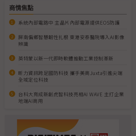
商情焦點
系統內部電路中 主晶片內部電源提供EOS防護
屏南偏鄉智慧韌性扎根 東港安泰醫院導入AI影像
辨識
英特蒙以新一代即時軟體推動工業控制革新
昕力資訊跨足國防科技 攜手美商Juxta引進尖端
全域定位科技
台科大育成新創虎智科技亮相AI WAVE 主打企業
地端AI商用