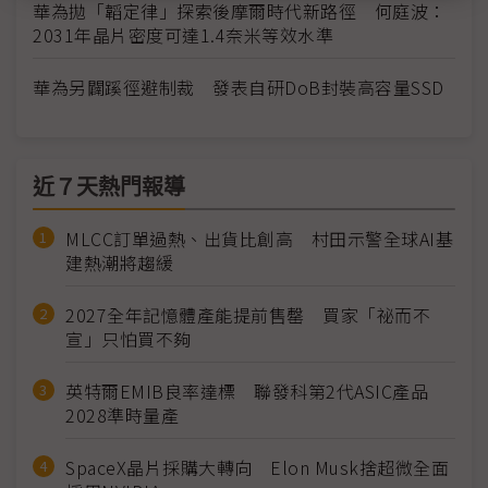
華為拋「韜定律」探索後摩爾時代新路徑 何庭波：
2031年晶片密度可達1.4奈米等效水準
華為另闢蹊徑避制裁 發表自研DoB封裝高容量SSD
近７天熱門報導
MLCC訂單過熱、出貨比創高 村田示警全球AI基
建熱潮將趨緩
2027全年記憶體產能提前售罄 買家「祕而不
宣」只怕買不夠
英特爾EMIB良率達標 聯發科第2代ASIC產品
2028準時量產
SpaceX晶片採購大轉向 Elon Musk捨超微全面