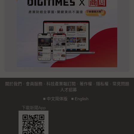
關於我們
·
會員服務
·
科技產業報訂閱
·
著作權
·
隱私權
·
常見問題
·
人才招募
■
中文简体版
■
English
下載新聞App