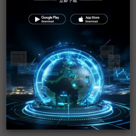
10年早卡位
北京大學推晶片3D設計EDA工具 華為韜定律恰巧迎
解方
韜定律凸顯先進封裝戰略地位 中國封測產業迎升級
契機
華為拋出「韜定律」 欲從技術追趕者進化成定義者
以3D IC堆疊技術突圍 華為麒麟9050傳效能挑戰蘋
果A18 Pro
AI資料跨入YB時代 華為白皮書鎖定DoB封裝、AI
SSD自主儲存
科技1分鐘：「韜（τ）定律」——華為以時間挑戰摩
爾定律