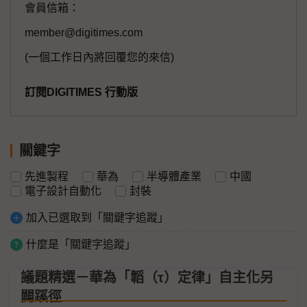
會員信箱：
member@digitimes.com
(一個工作日內將回覆您的來信)
訂閱DIGITIMES 行動版
關鍵字
先進製程
華為
半導體產業
中國
電子設計自動化
封裝
加入已選取到「關鍵字追蹤」
什麼是「關鍵字追蹤」
議題精選－華為「韜（τ）定律」自主化另
闢蹊徑