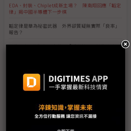
EDA、封裝、Chiplet成新主場？ 陳南翔回應「韜定
律」揭中國半導體下一步棋
韜定律是華為祕密武器 外界卻質疑無實際「良率」
報告？
華為徐直軍詳解何氏定律：「感謝美國」制裁被迫走
出新路
跟進華為韜定律1.4奈米賽局 比亞迪發布自研4奈米
自駕晶片「璇璣A3」
華為韜定律開啟另一DeepSeek時刻？ 巧妙繞開
ASML限制
華為何庭波：半導體演進不只看奈米尺度 未來5~10
年華為能穩步前進
黃仁勳：韜定律不威脅台積電 3D封裝、混合鍵合近