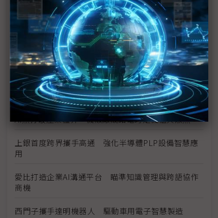
數位分身卡位AI工廠 達梭、雲達攜NVIDIA搶攻工業
級部署
（獨家）晶片產能滿手、銅牆終將倒下？ Marvell
營運長談AI光學互連的下一步
（獨家）NVIDIA AI伺服器架構散熱趨彈性 兩片式均
熱片朝「可拆卸」方向設計
AI熱打破產業疆界 機殼廠晟銘電跨足機櫃與散熱
上銀首度跨界攜手高通 強化半導體PLP設備智慧應
用
愛比打造企業AI溝通平台 瞄準知識管理與跨語協作
商機
西門子攜手達明機器人 驅動車用電子智慧製造