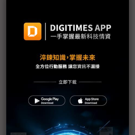
化浪潮
機器人競賽轉向平台戰 台廠搶攻具身智慧運算商機
雲端算力外溢地端 IPC卡位邊緣AI與實體AI應用
評析：從電子書翻頁跨入AI與智慧移動 COMPUTEX
揭示電子紙下個十年
《不具名消息》SEP71從追星現場到獨家專訪——史
上最長、體感綿延3週的COMPUTEX幕後採訪紀實
中小企AI普及率僅11.9% 政府盼母雞帶小雞加速落
地
AI時代「能源供應」與「負載穩定」缺一不可 台達
電、光寶科祭解方
Marvell押注矽光子 AI資料中心互連迎十年重構