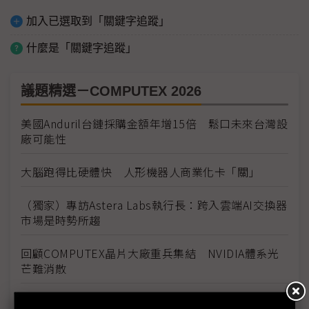
加入已選取到「關鍵字追蹤」
什麼是「關鍵字追蹤」
議題精選－COMPUTEX 2026
美國Anduril台鏈採購金額年增15倍 鬆口未來台灣設
廠可能性
大腦跑得比硬體快 人形機器人商業化卡「關」
（獨家）專訪Astera Labs執行長：跨入雲端AI交換器
市場是時勢所趨
回顧COMPUTEX晶片大廠重兵集結 NVIDIA體系光
芒難消散
AI算力上線拚速度 COMPUTEX看見基設模組及預製