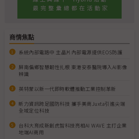
商情焦點
系統內部電路中 主晶片內部電源提供EOS防護
屏南偏鄉智慧韌性扎根 東港安泰醫院導入AI影像
辨識
英特蒙以新一代即時軟體推動工業控制革新
昕力資訊跨足國防科技 攜手美商Juxta引進尖端
全域定位科技
台科大育成新創虎智科技亮相AI WAVE 主打企業
地端AI商用