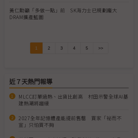
黃仁勳籲「多做一點」前 SK海力士已規劃龐大
DRAM擴產藍圖
1
2
3
4
5
>>
近７天熱門報導
MLCC訂單過熱、出貨比創高 村田示警全球AI基
建熱潮將趨緩
2027全年記憶體產能提前售罄 買家「祕而不
宣」只怕買不夠