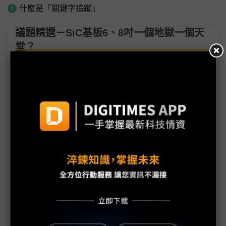
什麼是「關鍵字追蹤」
議題精選－SiC基板6、8吋一個地獄一個天
堂？
（獨家）地獄與天堂只差2吋？SiC基板共援800V
HVDC需求 6吋虧本築牆、8吋開闢獲利賽道
（獨家）800V HVDC背後血淚功臣 SiC基板6、8吋
仍青黃不接
（獨家）中國SiC基板邊怨對手、邊跟進砍價 賠錢賣
背後兩大支撐
能效成AI工廠算力關鍵 安森美進軍800V直流架構
AI資料中心邁向HVDC PI推1700V氮化鎵輔助電源方
案