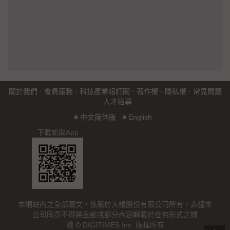
關於我們
·
會員服務
·
科技產業報訂閱
·
著作權
·
隱私權
·
常見問題
·
人才招募
■
中文简体版
■
English
下載新聞App
本網站內之全部圖文，係屬於大椽股份有限公司所有，非經本
公司同意不得將全部或部分內容轉載於任何形式之媒
體 © DIGITIMES Inc. 版權所有