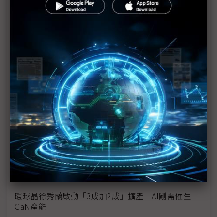
瞄準AI與HPC需求 格棋攜手普渡大學深化SiC長晶技
術布局
華潤微跨足PLP先進封裝 卡位AI電源與800G光模組
台化首度參展COMPUTEX 2026 高純度氫氣助攻半
導體減碳布局
英飛凌串聯歐盟15國62大夥伴 啟動Moore4Power
計畫重塑綠色電力電子鏈
朋程擴產搶攻高效車用元件市場 AI伺服器與HVDC
模組拚2027放量
台化啟動瘦身轉型 瞄準半導體材料與AI供應鏈新商
機
環球晶徐秀蘭啟動「3成加2成」擴產 AI剛需催生
GaN產能