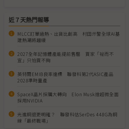
近７天熱門報導
MLCC訂單過熱、出貨比創高 村田示警全球AI基
建熱潮將趨緩
2027全年記憶體產能提前售罄 買家「祕而不
宣」只怕買不夠
英特爾EMIB良率達標 聯發科第2代ASIC產品
2028準時量產
SpaceX晶片採購大轉向 Elon Musk捨超微全面
採用NVIDIA
光進銅退更明確？ 聯發科估SerDes 448G為銅
線「最終戰場」