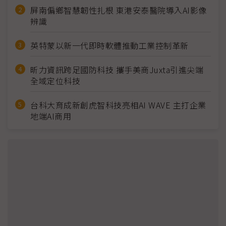
屏南偏鄉智慧韌性扎根 東港安泰醫院導入AI影像
辨識
英特蒙以新一代即時軟體推動工業控制革新
昕力資訊跨足國防科技 攜手美商Juxta引進尖端
全域定位科技
台科大育成新創虎智科技亮相AI WAVE 主打企業
地端AI商用