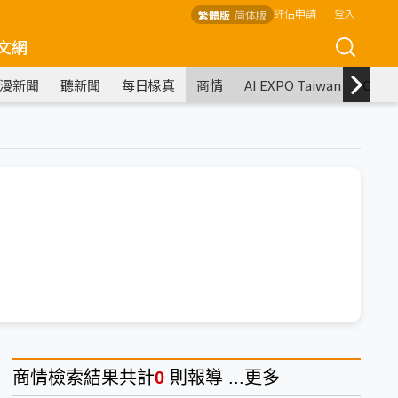
評估申請
登入
繁體版
简体版
文網
漫新聞
聽新聞
每日椽真
商情
AI EXPO Taiwan
COM
商情
檢索結果共計
0
則報導 ...
更多