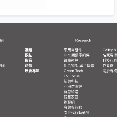
網
Research
議題
車用零組件
Colley &
觀點
HPC關鍵零組件
名家專
影音
邊緣運算
科技行
中國
商情
化合物/功率半導體
作者群
展會專區
Green Tech
關於專
EV Focus
新興科技
亞洲供應鏈
智慧製造
智慧家庭
物聯網
寬頻與無線
次世代行動通訊