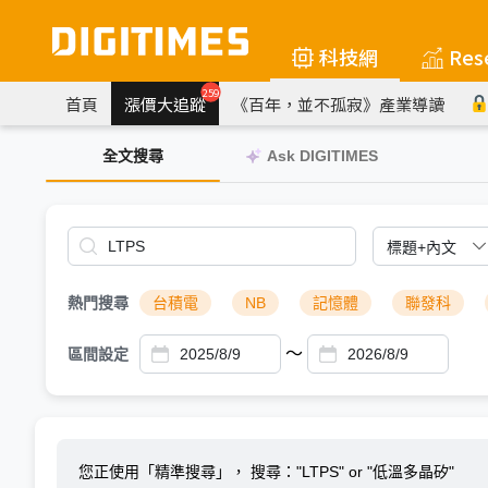
科技網
Res
259
首頁
漲價大追蹤
《百年，並不孤寂》產業導讀
全文搜尋
Ask DIGITIMES
熱門搜尋
台積電
NB
記憶體
聯發科
～
區間設定
您正使用「精準搜尋」，
搜尋："LTPS" or "低溫多晶矽"