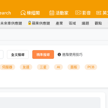
earch
椽經閣
活動家
影音
英
未來車供應鏈
蘋果供應鏈
產業
區域
議題
觀點
全文搜尋
精準搜尋
進階使用技巧
伺服器
友達
三星
AI
面板
PCB