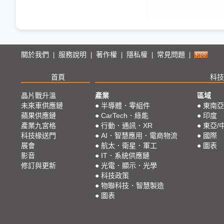
關於我們
服務說明
著作權
隱私權
常見問題
|
|
|
|
|
首頁
科技
晶片戰升溫
產業
區域
未來車供應鏈
●
半導體．零組件
●
東南亞
蘋果供應鏈
●
CarTech．綠能
●
印度
產業九宮格
●
行動．通訊．XR
●
東亞/
科技椽送門
●
AI．智慧應用．電商物流
●
國際
展會
●
航太．衛星．軍工
●
圖表
影音
●
IT．系統供應鏈
修訂與更新
●
光電．顯示．光學
●
科技政策
●
物聯科技．智慧製造
●
圖表