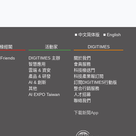
■
中文简体版
■
English
椽經閣
活動家
DIGITIMES
 Friends
DIGITIMES 主辦
關於我們
欄
智慧應用
會員服務
腳
雲端 & 資安
科技椽送門
產品 & 研發
科技產業報訂閱
欄
AI & 創新
訂閱DIGITIMES行動版
其他
整合行銷服務
AI EXPO Taiwan
人才招募
聯絡我們
下載新聞App