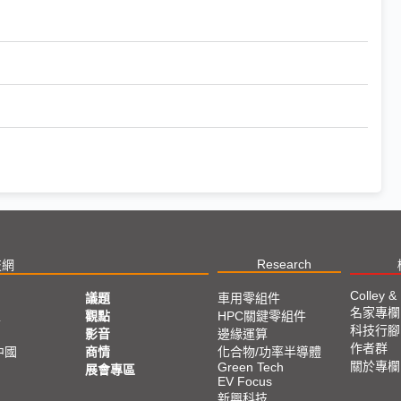
Research
技網
Colley &
議題
車用零組件
名家專欄
亞
觀點
HPC關鍵零組件
科技行腳
影音
邊緣運算
作者群
中國
商情
化合物/功率半導體
關於專欄
Green Tech
展會專區
EV Focus
新興科技