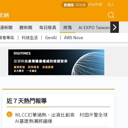
評估申請
登入
繁體版
简体版
文網
漫新聞
聽新聞
每日椽真
商情
AI EXPO Taiwan
COM
展會專區
｜
科技生活
｜
GenAI
｜
AWS Nova
近７天熱門報導
MLCC訂單過熱、出貨比創高 村田示警全球
AI基建熱潮將趨緩