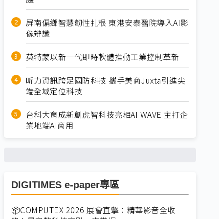
屏南偏鄉智慧韌性扎根 東港安泰醫院導入AI影
像辨識
英特蒙以新一代即時軟體推動工業控制革新
昕力資訊跨足國防科技 攜手美商Juxta引進尖
端全域定位科技
台科大育成新創虎智科技亮相AI WAVE 主打企
業地端AI商用
DIGITIMES e-paper專區
📦COMPUTEX 2026 展會直擊：精華影音全收