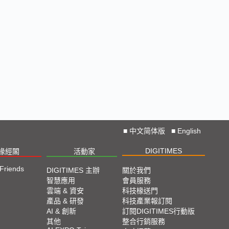
■
中文简体版
■
English
DIGITIMES
椽經閣
活動家
 Friends
DIGITIMES 主辦
關於我們
智慧應用
會員服務
雲端 & 資安
科技椽送門
產品 & 研發
科技產業報訂閱
AI & 創新
訂閱DIGITIMES行動版
其他
整合行銷服務