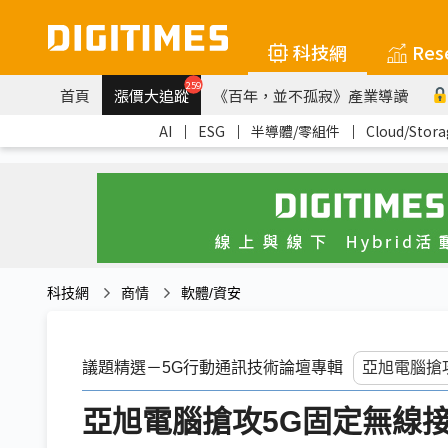
科技網
Res
259
首頁
漲價大追蹤
《百年，並不孤寂》產業導讀
AI
｜
ESG
｜
半導體/零組件
｜
Cloud/Stora
科技網
商情
軟體/資安
議題精選－5G行動通訊技術論壇專輯
亞旭電腦搶攻5G固定無線