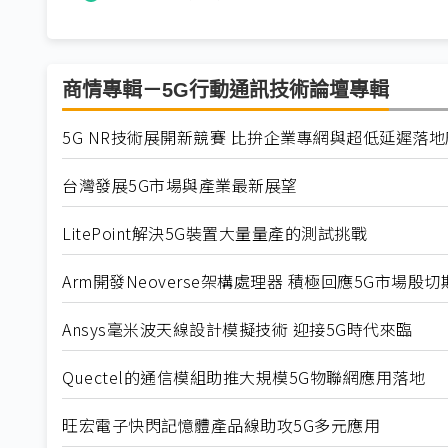
商情專輯－5G行動通訊技術論壇專輯
5G NR技術展開新競賽 比拚企業專網與超低延遲落
台灣發展5G市場與產業最新展望
LitePoint解決5G裝置大量量產的測試挑戰
Arm開發Neoverse架構處理器 積極回應5G市場殷切
Ansys毫米波天線設計模擬技術 迎接5G時代來臨
Quectel的通信模組助推大規模5G物聯網應用落地
旺宏電子快閃記憶體產品線助攻5G多元應用