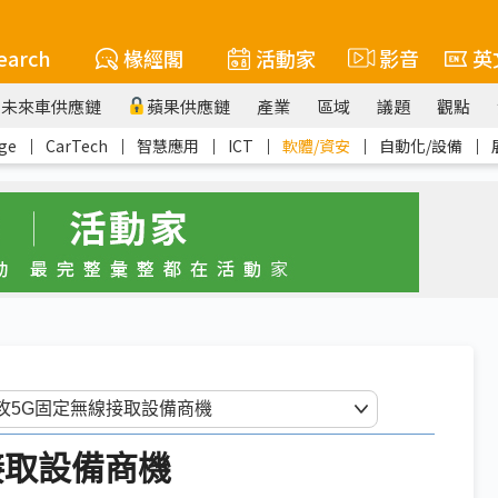
earch
椽經閣
活動家
影音
英
未來車供應鏈
蘋果供應鏈
產業
區域
議題
觀點
ge
｜
CarTech
｜
智慧應用
｜
ICT
｜
軟體/資安
｜
自動化/設備
｜
接取設備商機