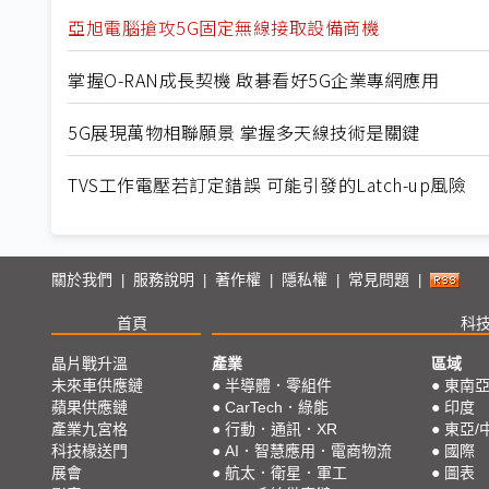
亞旭電腦搶攻5G固定無線接取設備商機
掌握O-RAN成長契機 啟碁看好5G企業專網應用
5G展現萬物相聯願景 掌握多天線技術是關鍵
TVS工作電壓若訂定錯誤 可能引發的Latch-up風險
關於我們
服務說明
著作權
隱私權
常見問題
|
|
|
|
|
首頁
科
晶片戰升溫
產業
區域
未來車供應鏈
●
半導體．零組件
●
東南
蘋果供應鏈
●
CarTech．綠能
●
印度
產業九宮格
●
行動．通訊．XR
●
東亞/
科技椽送門
●
AI．智慧應用．電商物流
●
國際
展會
●
航太．衛星．軍工
●
圖表