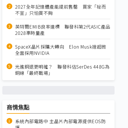
2027全年記憶體產能提前售罄 買家「祕而
不宣」只怕買不夠
英特爾EMIB良率達標 聯發科第2代ASIC產品
2028準時量產
SpaceX晶片採購大轉向 Elon Musk捨超微
全面採用NVIDIA
光進銅退更明確？ 聯發科估SerDes 448G為
銅線「最終戰場」
商情焦點
系統內部電路中 主晶片內部電源提供EOS防
護