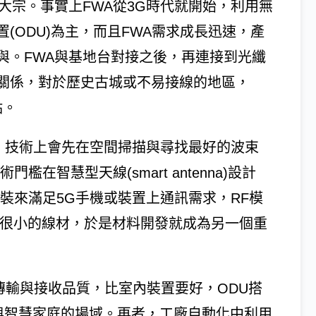
大宗。事實上FWA從3G時代就開始，利用無
(ODU)為主，而且FWA需求成長迅速，產
與。FWA與基地台對接之後，再連接到光纖
關係，對於歷史古城或不易接線的地區，
點。
)技術，技術上會先在空間掃描與尋找最好的波束
檻在智慧型天線(smart antenna)設計
裝來滿足5G手機或裝置上通訊需求，RF模
Loss很小的線材，於是材料開發就成為另一個重
號傳輸與接收品質，比室內裝置要好，ODU搭
性電子與智慧家庭的場域。再者，工廠自動化中利用