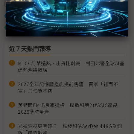
凌華科技
加入已選取到「關鍵字追蹤」
什麼是「關鍵字追蹤」
近７天熱門報導
MLCC訂單過熱、出貨比創高 村田示警全球AI基
建熱潮將趨緩
2027全年記憶體產能提前售罄 買家「祕而不
宣」只怕買不夠
英特爾EMIB良率達標 聯發科第2代ASIC產品
2028準時量產
光進銅退更明確？ 聯發科估SerDes 448G為銅
線「最終戰場」