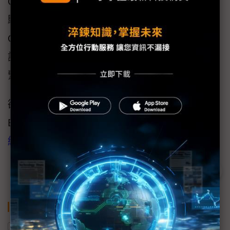
Configured）兩種交付模式，滿足客戶於開發、
驗證與量產各階段的彈性需求，協助OEM、
ODM與系統整合商加速導入與量產。產品洽
詢、樣品申請或專案合作，歡迎與凌華科技聯
繫。
欲進一步了解IAP-M47-4U、IAP-E47-4U與
EVP-1000-E4，請造訪：凌華科技
工業電腦系
統產品頁
。
關鍵字
美國聯邦通訊委員會
工業自動化
IPC