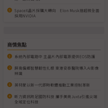
SpaceX晶片採購大轉向 Elon Musk捨超微全面
採用NVIDIA
商情焦點
系統內部電路中 主晶片內部電源提供EOS防護
屏南偏鄉智慧韌性扎根 東港安泰醫院導入AI影像
辨識
英特蒙以新一代即時軟體推動工業控制革新
昕力資訊跨足國防科技 攜手美商Juxta引進尖端
全域定位科技