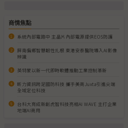
商情焦點
系統內部電路中 主晶片內部電源提供EOS防護
屏南偏鄉智慧韌性扎根 東港安泰醫院導入AI影像
辨識
英特蒙以新一代即時軟體推動工業控制革新
昕力資訊跨足國防科技 攜手美商Juxta引進尖端
全域定位科技
台科大育成新創虎智科技亮相AI WAVE 主打企業
地端AI商用