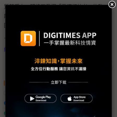
質競爭力。明緯正發揮「電源領航者」的動
能，引領全球夥伴共同落實2050碳中和的藍
圖，為下一代建立更完美的環境盡一份心力！
了解更多集團永續資訊，請至
SDG永續發展
網
。
關鍵字
美國
明緯
加入已選取到「關鍵字追蹤」
什麼是「關鍵字追蹤」