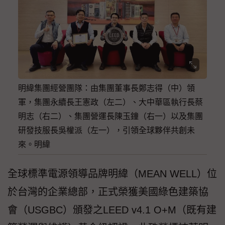
明緯集團經營團隊：由集團董事長鄭志得（中）領
軍，集團永續長王憲政（左二）、大中華區執行長蔡
明志（右二）、集團營運長陳玉鐘（右一）以及集團
研發技服長吳權派（左一），引領全球夥伴共創未
來。明緯
全球標準電源領導品牌明緯（MEAN WELL）位
於台灣的企業總部，正式榮獲美國綠色建築協
會（USGBC）頒發之LEED v4.1 O+M（既有建