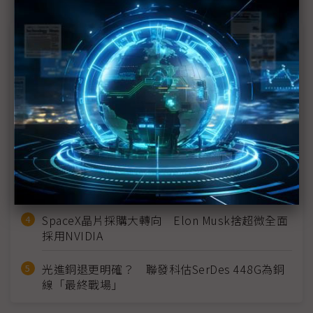
近７天熱門報導
MLCC訂單過熱、出貨比創高 村田示警全球AI基
建熱潮將趨緩
2027全年記憶體產能提前售罄 買家「祕而不
宣」只怕買不夠
英特爾EMIB良率達標 聯發科第2代ASIC產品
2028準時量產
SpaceX晶片採購大轉向 Elon Musk捨超微全面
採用NVIDIA
光進銅退更明確？ 聯發科估SerDes 448G為銅
線「最終戰場」