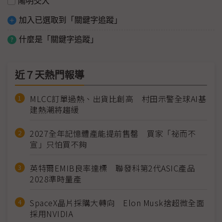
陽明交大
加入已選取到「關鍵字追蹤」
什麼是「關鍵字追蹤」
近７天熱門報導
MLCC訂單過熱、出貨比創高 村田示警全球AI基
建熱潮將趨緩
2027全年記憶體產能提前售罄 買家「祕而不
宣」只怕買不夠
英特爾EMIB良率達標 聯發科第2代ASIC產品
2028準時量產
SpaceX晶片採購大轉向 Elon Musk捨超微全面
採用NVIDIA