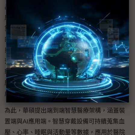
品企劃中心經理賴政宇以「AI驅動的多模態健
康基礎架構」為題指出，AI價值不只在模型與
算力，更在於能否成為醫療場域中可持續運作
的系統。華碩目標是整合硬體設備、數據平台
與AI技術，推動醫療模式由被動治療走向主動
預防與持續管理。現階段產業仍面臨三大挑
戰：健康數據蒐集不足、臨床資料難快速轉化
應用，以及裝置、資料與模型彼此分散，難形
成完整流程。
為此，華碩提出端到端智慧醫療架構，涵蓋裝
置端與AI應用端。智慧穿戴設備可持續蒐集血
壓、心率、睡眠與活動量等數據，應用於醫院