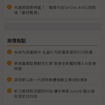
光進銅退更明確？ 聯發科估SerDes 448G為銅
線「最終戰場」
商情焦點
系統內部電路中 主晶片內部電源提供EOS防護
屏南偏鄉智慧韌性扎根 東港安泰醫院導入AI影像
辨識
英特蒙以新一代即時軟體推動工業控制革新
昕力資訊跨足國防科技 攜手美商Juxta引進尖端
全域定位科技