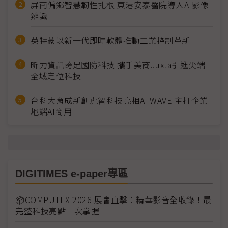
屏南偏鄉智慧韌性扎根 東港安泰醫院導入AI影像
辨識
英特蒙以新一代即時軟體推動工業控制革新
昕力資訊跨足國防科技 攜手美商Juxta引進尖端
全域定位科技
台科大育成新創虎智科技亮相AI WAVE 主打企業
地端AI商用
DIGITIMES e-paper專區
📦COMPUTEX 2026 展會直擊：精華影音全收錄！最
完整科技亮點一次掌握