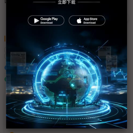
回放內容。
關鍵字
供應鏈管理
大聯大
世平興業
半導體產業
數位轉型
供應鏈
加入已選取到「關鍵字追蹤」
什麼是「關鍵字追蹤」
近７天熱門報導
MLCC訂單過熱、出貨比創高 村田示警全球AI基
建熱潮將趨緩