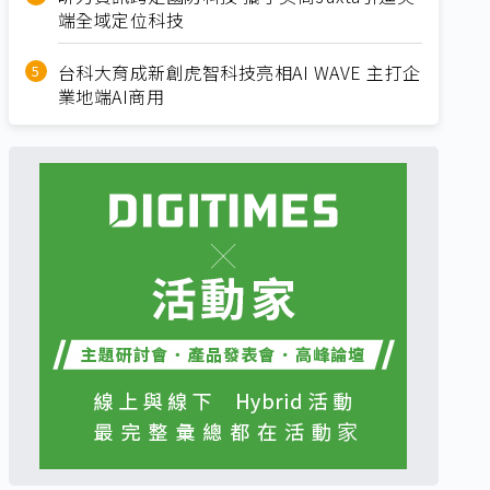
端全域定位科技
台科大育成新創虎智科技亮相AI WAVE 主打企
業地端AI商用