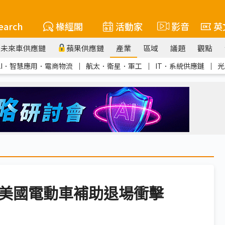
earch
椽經閣
活動家
影音
英
未來車供應鏈
蘋果供應鏈
產業
區域
議題
觀點
AI．智慧應用．電商物流
｜
航太．衛星．軍工
｜
IT．系統供應鏈
｜
光
應美國電動車補助退場衝擊