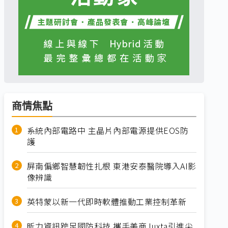
商情焦點
系統內部電路中 主晶片內部電源提供EOS防
護
屏南偏鄉智慧韌性扎根 東港安泰醫院導入AI影
像辨識
英特蒙以新一代即時軟體推動工業控制革新
昕力資訊跨足國防科技 攜手美商Juxta引進尖