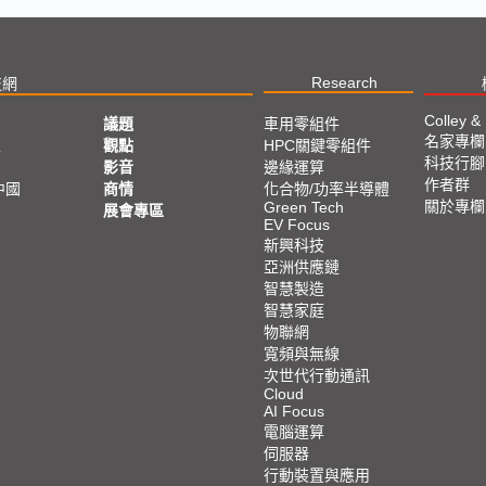
Research
技網
Colley &
議題
車用零組件
名家專欄
亞
觀點
HPC關鍵零組件
科技行腳
影音
邊緣運算
作者群
中國
商情
化合物/功率半導體
關於專欄
Green Tech
展會專區
EV Focus
新興科技
亞洲供應鏈
智慧製造
智慧家庭
物聯網
寬頻與無線
次世代行動通訊
Cloud
AI Focus
電腦運算
伺服器
行動裝置與應用