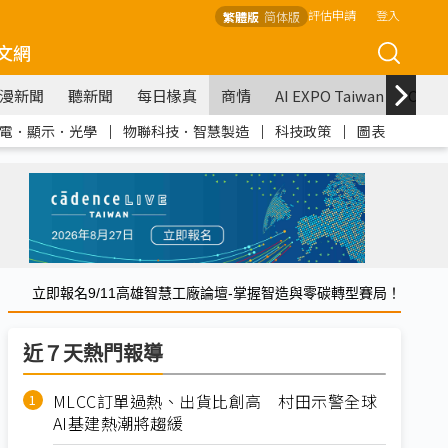
評估申請
登入
繁體版
简体版
文網
漫新聞
聽新聞
每日椽真
商情
AI EXPO Taiwan
COM
電．顯示．光學
｜
物聯科技．智慧製造
｜
科技政策
｜
圖表
立即報名9/11高雄智慧工廠論壇-掌握智造與零碳轉型賽局！
近７天熱門報導
MLCC訂單過熱、出貨比創高 村田示警全球
AI基建熱潮將趨緩