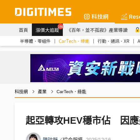
科技網
Res
259
首頁
漲價大追蹤
《百年，並不孤寂》產業導讀
半導體．零組件
｜
CarTech．綠能
｜
行動．通訊．XR
｜
科技網
產業
CarTech．綠能
起亞轉攻HEV穩市佔 因
陳玟靜
／
綜合報導
2025/12/16