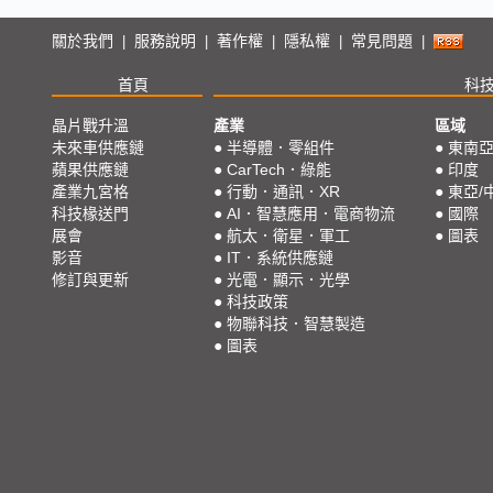
關於我們
服務說明
著作權
隱私權
常見問題
|
|
|
|
|
首頁
科
晶片戰升溫
產業
區域
未來車供應鏈
●
半導體．零組件
●
東南
蘋果供應鏈
●
CarTech．綠能
●
印度
產業九宮格
●
行動．通訊．XR
●
東亞/
科技椽送門
●
AI．智慧應用．電商物流
●
國際
展會
●
航太．衛星．軍工
●
圖表
影音
●
IT．系統供應鏈
修訂與更新
●
光電．顯示．光學
●
科技政策
●
物聯科技．智慧製造
●
圖表