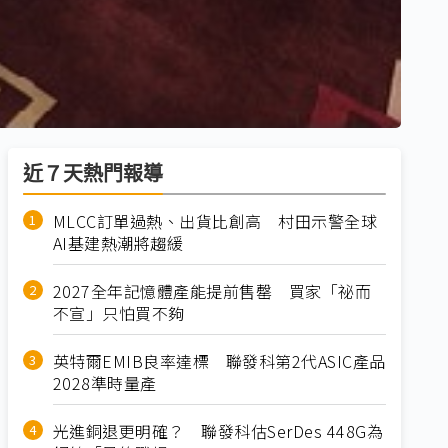
近７天熱門報導
MLCC訂單過熱、出貨比創高 村田示警全球
AI基建熱潮將趨緩
2027全年記憶體產能提前售罄 買家「祕而
不宣」只怕買不夠
英特爾EMIB良率達標 聯發科第2代ASIC產品
2028準時量產
光進銅退更明確？ 聯發科估SerDes 448G為