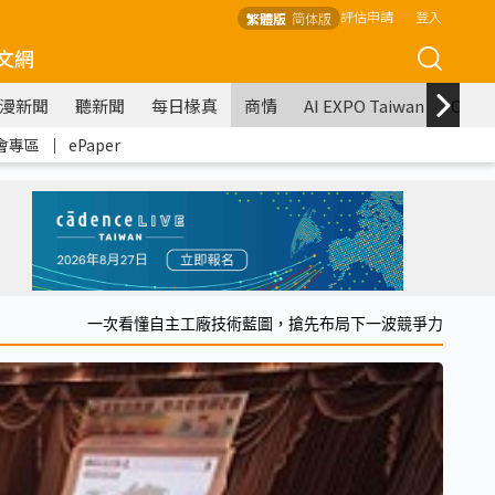
評估申請
登入
繁體版
简体版
文網
漫新聞
聽新聞
每日椽真
商情
AI EXPO Taiwan
COM
會專區
｜
ePaper
一次看懂自主工廠技術藍圖，搶先布局下一波競爭力