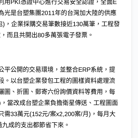
用PKI憑證中心進行交易安全認證，全面E
光是台塑集團2011年的台灣加大陸的供應
包)，企業採購交易筆數接近130萬筆，工程發
億，而且共開出80多萬張電子發票。
公平公開的交易環境，並整合ERP系統，提
段。以台塑企業發包工程的圖樣資料處理流
曬圖、折圖、郵寄六份詢價資料等費用，每
00案/月)，當改成台塑企業負擔衛星傳送、工程圖面
萬元(152元/案x2,200案/月)，每月大
過九成的支出都節省下來。