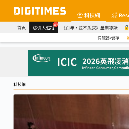
科技網
Res
257
首頁
漲價大追蹤
《百年，並不孤寂》產業導讀
伺服器/儲存
｜
科技網