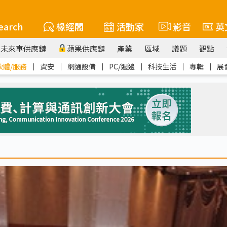
earch
椽經閣
活動家
影音
英
未來車供應鏈
蘋果供應鏈
產業
區域
議題
觀點
軟體/服務
｜
資安
｜
網通設備
｜
PC/週邊
｜
科技生活
｜
專輯
｜
展