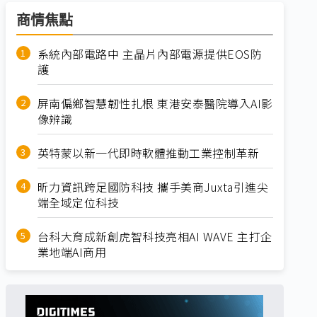
商情焦點
系統內部電路中 主晶片內部電源提供EOS防
護
屏南偏鄉智慧韌性扎根 東港安泰醫院導入AI影
像辨識
英特蒙以新一代即時軟體推動工業控制革新
昕力資訊跨足國防科技 攜手美商Juxta引進尖
端全域定位科技
台科大育成新創虎智科技亮相AI WAVE 主打企
業地端AI商用