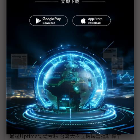
憑藉預製式機房 從容因應未來維運管理需求
鍵祥以嚴謹規劃 克服AI基建及智能化佈線專案挑戰
訴諸IT-Pod框架方案 突破傳統通道封閉的盲點
援引模組化、鋰鐵電池、DCIM等技術建造最佳機房
國網中心縝密規劃 完美打造AI資料中心週邊基礎設施
保護資料中心安全 光明遠大推智能平台解決方案
善用智慧型PDU設備 解決空間、能源管理挑戰
推動雲網融合 打破資料傳輸瓶頸
打造多層式防護機制 全方位保護資料中心安全
通過Uptime認證考驗 台灣大樹立機房營運新標竿