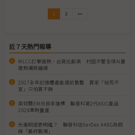
1
2
>>
近７天熱門報導
MLCC訂單過熱、出貨比創高 村田示警全球AI基
建熱潮將趨緩
2027全年記憶體產能提前售罄 買家「祕而不
宣」只怕買不夠
英特爾EMIB良率達標 聯發科第2代ASIC產品
2028準時量產
光進銅退更明確？ 聯發科估SerDes 448G為銅
線「最終戰場」