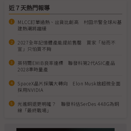
近７天熱門報導
MLCC訂單過熱、出貨比創高 村田示警全球AI基
建熱潮將趨緩
2027全年記憶體產能提前售罄 買家「祕而不
宣」只怕買不夠
英特爾EMIB良率達標 聯發科第2代ASIC產品
2028準時量產
SpaceX晶片採購大轉向 Elon Musk捨超微全面
採用NVIDIA
光進銅退更明確？ 聯發科估SerDes 448G為銅
線「最終戰場」