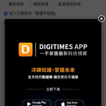
機房佈線
機房佈建
能源使用效率
加入已選取到「關鍵字追蹤」
什麼是「關鍵字追蹤」
議題精選－2019企業機房論壇專輯
DIGITIMES企業機房論壇 促進資料中心維運最佳化
設計高效率資料中心 應掌握IT、機房基建及營運三大
趨勢
憑藉預製式機房 從容因應未來維運管理需求
鍵祥以嚴謹規劃 克服AI基建及智能化佈線專案挑戰
訴諸IT-Pod框架方案 突破傳統通道封閉的盲點