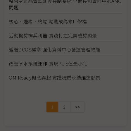
整合空氣品質監測與控制系統 全面控制資料中心AMC
問題
核心、邊緣、終端 勾勒成為來IT架構
活動機房神兵利器 實踐打造完美機房願景
遵循DCOS標準 強化資料中心營運管理效能
改善冰水系統運作 實現PUE值最小化
OM Ready概念興起 實踐機房永續維運願景
1
2
>>