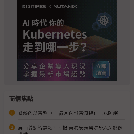
商情焦點
系統內部電路中 主晶片內部電源提供EOS防護
屏南偏鄉智慧韌性扎根 東港安泰醫院導入AI影像