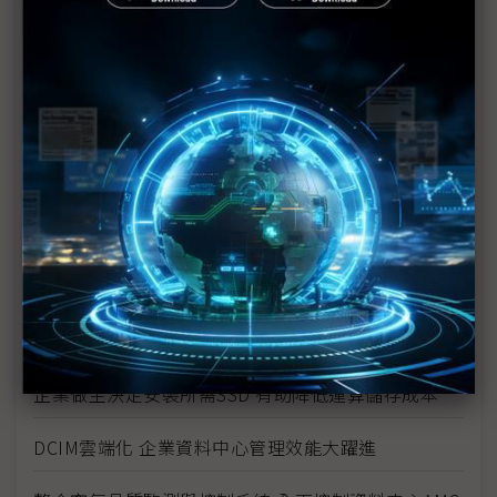
援引模組化、鋰鐵電池、DCIM等技術建造最佳機房
國網中心縝密規劃 完美打造AI資料中心週邊基礎設施
保護資料中心安全 光明遠大推智能平台解決方案
善用智慧型PDU設備 解決空間、能源管理挑戰
推動雲網融合 打破資料傳輸瓶頸
打造多層式防護機制 全方位保護資料中心安全
通過Uptime認證考驗 台灣大樹立機房營運新標竿
企業做主決定安裝所需SSD 有助降低運算儲存成本
DCIM雲端化 企業資料中心管理效能大躍進