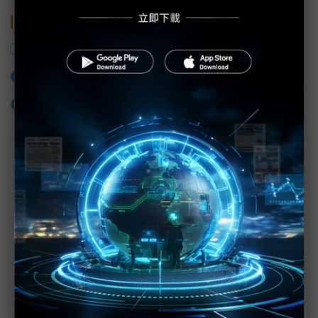
關鍵字
英特爾
超微
NVIDIA
加入已選取到「關鍵字追蹤」
什麼是「關鍵字追蹤」
近７天熱門報導
MLCC訂單過熱、出貨比創高 村田示警全球AI基
建熱潮將趨緩
2027全年記憶體產能提前售罄 買家「祕而不
宣」只怕買不夠
英特爾EMIB良率達標 聯發科第2代ASIC產品
2028準時量產