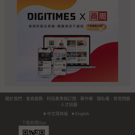
關於我們
·
會員服務
·
科技產業報訂閱
·
著作權
·
隱私權
·
常見問題
·
人才招募
■
中文简体版
■
English
下載新聞App