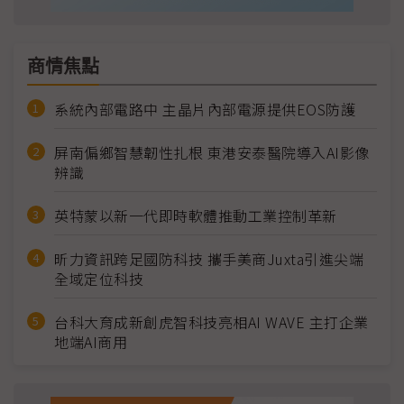
商情焦點
系統內部電路中 主晶片內部電源提供EOS防護
屏南偏鄉智慧韌性扎根 東港安泰醫院導入AI影像
辨識
英特蒙以新一代即時軟體推動工業控制革新
昕力資訊跨足國防科技 攜手美商Juxta引進尖端
全域定位科技
台科大育成新創虎智科技亮相AI WAVE 主打企業
地端AI商用