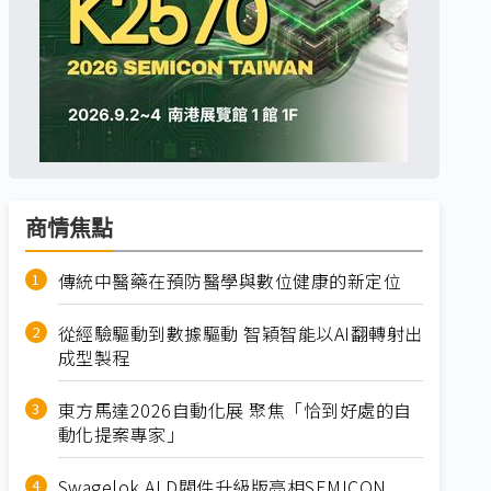
商情焦點
傳統中醫藥在預防醫學與數位健康的新定位
從經驗驅動到數據驅動 智穎智能以AI翻轉射出
成型製程
東方馬達2026自動化展 聚焦「恰到好處的自
動化提案專家」
Swagelok ALD閥件升級版亮相SEMICON