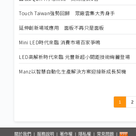
Touch Taiwan強勢回歸 眾廠雲集大秀身手
延伸創新場域應用 面板不再只是面板
Mini LED時代來臨 消費市場百家爭鳴
LED高解析時代來臨 元豐新超小間距技術絢麗登場
Manz以智慧自動化生產解決方案迎接新成長契機
1
2
關於我們
服務說明
著作權
隱私權
常見問題
|
|
|
|
|