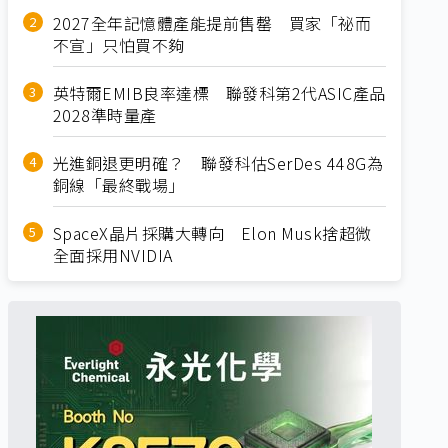
2027全年記憶體產能提前售罄 買家「祕而
不宣」只怕買不夠
英特爾EMIB良率達標 聯發科第2代ASIC產品
2028準時量產
光進銅退更明確？ 聯發科估SerDes 448G為
銅線「最終戰場」
SpaceX晶片採購大轉向 Elon Musk捨超微
全面採用NVIDIA