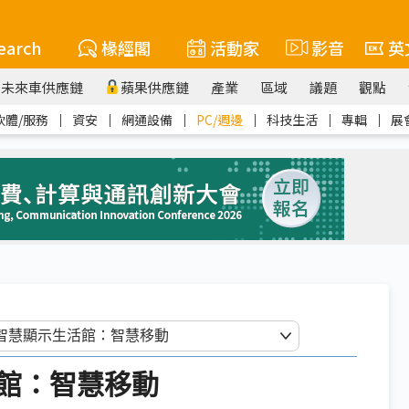
earch
椽經閣
活動家
影音
英
未來車供應鏈
蘋果供應鏈
產業
區域
議題
觀點
軟體/服務
｜
資安
｜
網通設備
｜
PC/週邊
｜
科技生活
｜
專輯
｜
展
館：智慧移動