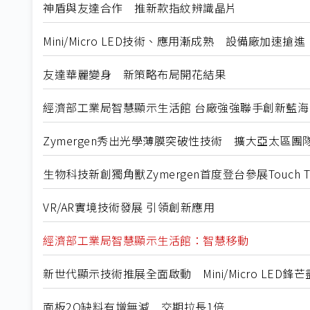
神盾與友達合作 推新款指紋辨識晶片
Mini/Micro LED技術、應用漸成熟 設備廠加速搶進
友達華麗變身 新策略布局開花結果
經濟部工業局智慧顯示生活館 台廠強強聯手創新藍海
Zymergen秀出光學薄膜突破性技術 擴大亞太區團
生物科技新創獨角獸Zymergen首度登台參展Touch Ta
VR/AR實境技術發展 引領創新應用
經濟部工業局智慧顯示生活館：智慧移動
新世代顯示技術推展全面啟動 Mini/Micro LED鋒
面板2Q缺料有增無減 交期拉長1倍