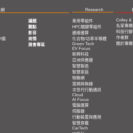
Research
技網
Colley &
議題
車用零組件
名家專欄
亞
觀點
HPC關鍵零組件
科技行腳
影音
邊緣運算
作者群
中國
商情
化合物/功率半導體
關於專欄
Green Tech
展會專區
EV Focus
新興科技
亞洲供應鏈
智慧製造
智慧家庭
物聯網
寬頻與無線
次世代行動通訊
Cloud
AI Focus
電腦運算
伺服器
行動裝置與應用
智慧穿戴
CarTech