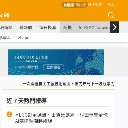
評估申請
登入
繁體版
简体版
文網
漫新聞
聽新聞
每日椽真
商情
AI EXPO Taiwan
COM
會專區
｜
ePaper
一次看懂自主工廠技術藍圖，搶先布局下一波競爭力
近７天熱門報導
MLCC訂單過熱、出貨比創高 村田示警全球
AI基建熱潮將趨緩