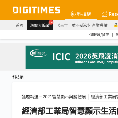
科技網
Res
257
首頁
漲價大追蹤
《百年，並不孤寂》產業導讀
伺服器/儲存
｜
科技網
議題精選－2021智慧顯示與觸控展
經濟部工業局智慧顯示生活