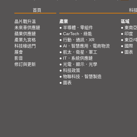
首頁
科
晶片戰升溫
產業
區域
未來車供應鏈
●
半導體．零組件
●
東南
蘋果供應鏈
●
CarTech．綠能
●
印度
產業九宮格
●
行動．通訊．XR
●
東亞/
科技椽送門
●
AI．智慧應用．電商物流
●
國際
展會
●
航太．衛星．軍工
●
圖表
影音
●
IT．系統供應鏈
修訂與更新
●
光電．顯示．光學
●
科技政策
●
物聯科技．智慧製造
●
圖表