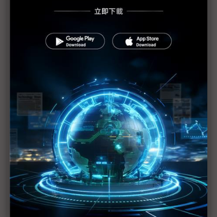
iPad Pro擁5G毫米波加Wi-Fi 6 AiP用量增日月光吃
補
蘋果新品AiP滲透率提升 台系載板廠樂見其成
iPad Pro規格提升 有利PCB供應鏈表現
蘋果Mini LED背光先行 OLED技術也不會落隊
迎接蘋果M1生態系 供應鏈準備好了嗎？
蘋果2年轉換CPU大步走 台積電5/3奈米衝刺踩油門
Mini LED iPad量產瓶頸打通 拉貨需求估500萬台
蘋果發表會新品匯總 iPad Pro讓對手看不到車尾燈
蘋果拚iPad兩成成長率 鴻海、仁寶忙翻天