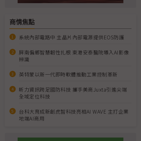
商情焦點
系統內部電路中 主晶片內部電源提供EOS防護
屏南偏鄉智慧韌性扎根 東港安泰醫院導入AI影像
辨識
英特蒙以新一代即時軟體推動工業控制革新
昕力資訊跨足國防科技 攜手美商Juxta引進尖端
全域定位科技
台科大育成新創虎智科技亮相AI WAVE 主打企業
地端AI商用