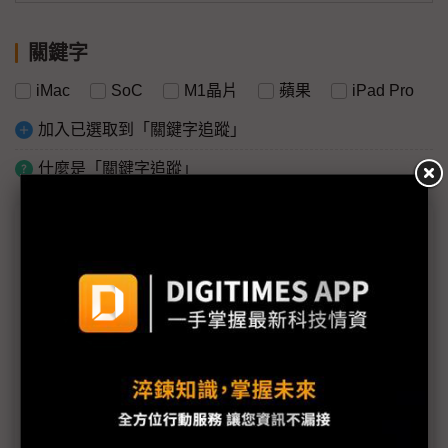
關鍵字
iMac
SoC
M1晶片
蘋果
iPad Pro
加入已選取到「關鍵字追蹤」
什麼是「關鍵字追蹤」
議題精選－蘋果春季發表會
iMac產品線10年大更新 廣達出貨衝刺動能十足
iPad Pro仍由鴻海獨家組裝 可望自4月起貢獻營收
iPad Pro來勢洶洶 三星備NB新品應戰
兄弟「同芯」 蘋果審慎區隔iPad與Mac