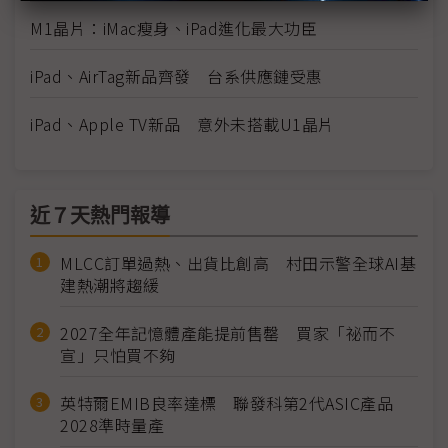
M1晶片：iMac瘦身、iPad進化最大功臣
iPad、AirTag新品齊發 台系供應鏈受惠
iPad、Apple TV新品 意外未搭載U1晶片
近７天熱門報導
MLCC訂單過熱、出貨比創高 村田示警全球AI基
建熱潮將趨緩
2027全年記憶體產能提前售罄 買家「祕而不
宣」只怕買不夠
英特爾EMIB良率達標 聯發科第2代ASIC產品
2028準時量產