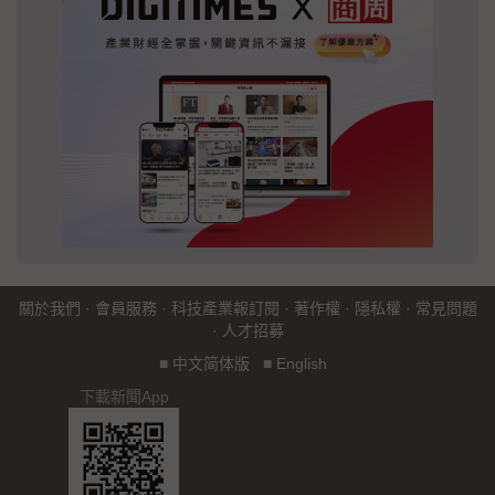
關於我們
·
會員服務
·
科技產業報訂閱
·
著作權
·
隱私權
·
常見問題
·
人才招募
■
中文简体版
■
English
下載新聞App