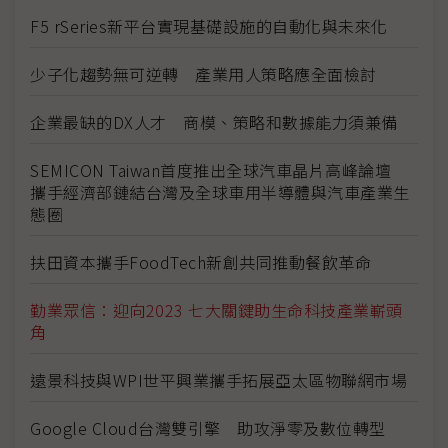
F5 rSeries新平台實現基礎設施的自動化與未來化
少子化趨勢無可逆轉 產業用人策略應全面檢討
企業最缺的DX人才 商模、策略和數據能力須兼備
SEMICON Taiwan首度推出全球汽車晶片高峰論壇
攜手經濟部鏈結台灣及全球車用半導體與汽車產業生
態圈
扶田資本攜手FoodTech新創共同推動餐飲革命
勤業眾信：迎向2023 七大關鍵助生命科技產業嶄頭
角
遠景科技與WPI世平興業攜手拓展亞太區物聯網市場
Google Cloud台灣雙引擎 助攻淨零及數位轉型