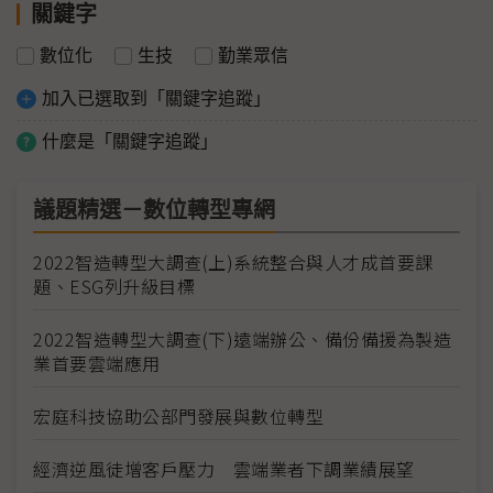
關鍵字
數位化
生技
勤業眾信
加入已選取到「關鍵字追蹤」
什麼是「關鍵字追蹤」
議題精選－數位轉型專網
2022智造轉型大調查(上)系統整合與人才成首要課
題、ESG列升級目標
2022智造轉型大調查(下)遠端辦公、備份備援為製造
業首要雲端應用
宏庭科技協助公部門發展與數位轉型
經濟逆風徒增客戶壓力 雲端業者下調業績展望