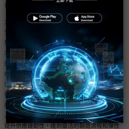
發再到為患者提供服務。
六、 提高供應鏈韌性
生命科技企業因全球疫情、市場動盪和半導體
短缺等因素造成的供應鏈中斷，影響其營運成
本和利潤，正重新思考營運策略和強化供應鏈
的韌性。根據最近Deloitte與《財星》雜誌所做
的調查，67% 的生命科技和醫療照護產業的執
行長預計改變獲利／訂價模式，以及半數的執
行長有意在 2022 年與更多合作夥伴共同拓展供
應鏈生態系，並透過使用自動化、智慧工廠及
人工智慧等技術，來推動生產流程的數位化及
提升供應鏈韌性，達到靈活的製造流程和彈性