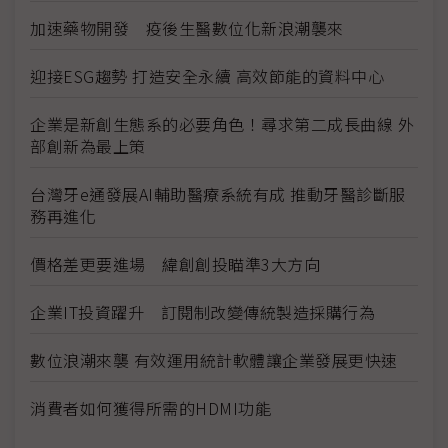
加速藥物開發 疫後生醫數位化新浪潮襲來
迎接ESG趨勢 打造安全永續 高效節能的資料中心
企業是新創生態系的必要角色！尋求第二成長曲線 外
部創新為最上策
台灣牙e通發展AI輔助醫療系統有成 推動牙醫診斷服
務再進化
價格差更要進場 緯創創投瞄準3大方向
企業IT投資躍升 訂閱制改變傳統製造採購行為
數位浪潮來襲 有效運用統計軟體讓企業發展更快速
消費者如何獲得所需的HDMI功能