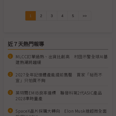
1
2
3
4
5
>>
近７天熱門報導
MLCC訂單過熱、出貨比創高 村田示警全球AI基
建熱潮將趨緩
2027全年記憶體產能提前售罄 買家「祕而不
宣」只怕買不夠
英特爾EMIB良率達標 聯發科第2代ASIC產品
2028準時量產
SpaceX晶片採購大轉向 Elon Musk捨超微全面