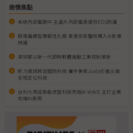
商情焦點
系統內部電路中 主晶片內部電源提供EOS防護
屏南偏鄉智慧韌性扎根 東港安泰醫院導入AI影像
辨識
英特蒙以新一代即時軟體推動工業控制革新
昕力資訊跨足國防科技 攜手美商Juxta引進尖端
全域定位科技
台科大育成新創虎智科技亮相AI WAVE 主打企業
地端AI商用