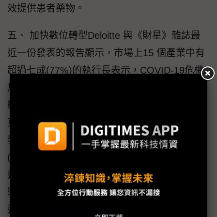
效提供患者藥物。
五、 加快數位轉型Deloitte 與《財星》雜誌最
近一份發表的報告顯示，市場上15 個產業中有
超過七成(77%)的執行長表示，COVID-19危機
加速了數位轉型，並預計生命科技產業的數位
轉型趨勢更將持續加速，企業將積極推動實現
更長遠的策略數位化目標，從單純的「數位化
發展」(doing digital)跨至「化身數位思維」
(being digital)。舉例而言，莫德納(Moderna)透
過建構雲端支援、流程和資料整合、智慧連網
裝置、自動化、分析技術和 AI 等數位基礎，快
速且流暢將 mRNA 藥物從概念、研究和臨床開