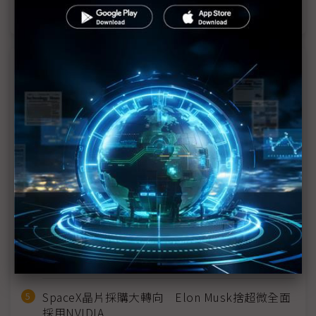
台積電釋擴產放緩風向 IC設計投片成本恐難降
近７天熱門報導
MLCC訂單過熱、出貨比創高 村田示警全球AI基
建熱潮將趨緩
2027全年記憶體產能提前售罄 買家「祕而不
宣」只怕買不夠
英特爾EMIB良率達標 聯發科第2代ASIC產品
2028準時量產
光進銅退更明確？ 聯發科估SerDes 448G為銅
線「最終戰場」
SpaceX晶片採購大轉向 Elon Musk捨超微全面
採用NVIDIA