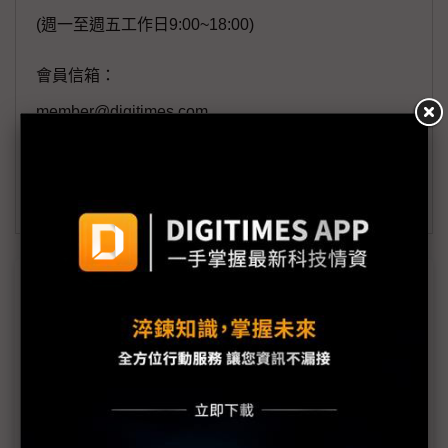
(週一至週五工作日9:00~18:00)
會員信箱：
member@digitimes.com
(一個工作日內將回覆您的來信)
訂閱DIGITIMES 行動版
議題精選－IC設計1Q23成績不俗
回補急單優於預期 IC設計1Q23成績不俗
中國手機銷售比封城期間更差 IC急單回補效應曇花
一現？