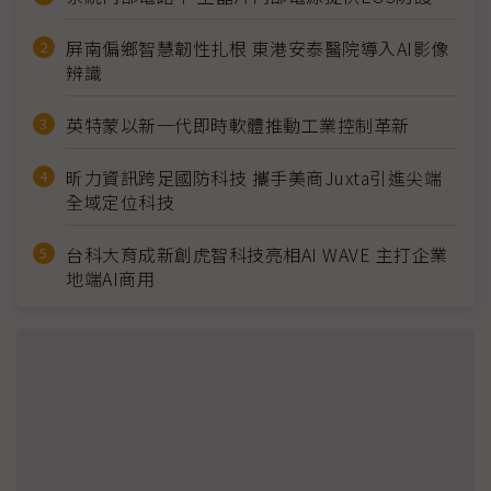
屏南偏鄉智慧韌性扎根 東港安泰醫院導入AI影像
辨識
英特蒙以新一代即時軟體推動工業控制革新
昕力資訊跨足國防科技 攜手美商Juxta引進尖端
全域定位科技
台科大育成新創虎智科技亮相AI WAVE 主打企業
地端AI商用