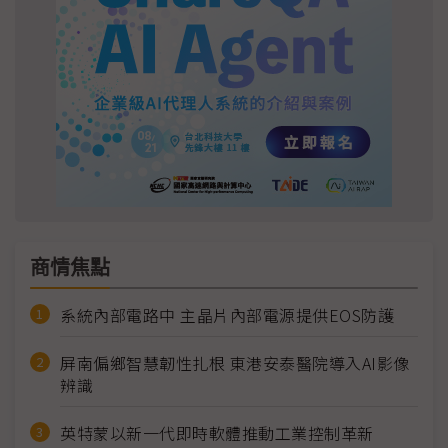
商情焦點
系統內部電路中 主晶片內部電源提供EOS防護
屏南偏鄉智慧韌性扎根 東港安泰醫院導入AI影像
辨識
英特蒙以新一代即時軟體推動工業控制革新