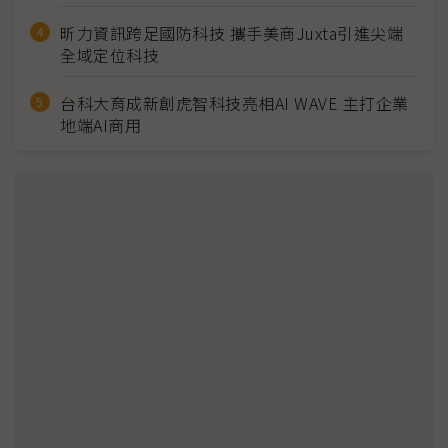
昕力資訊跨足國防科技 攜手美商Juxta引進尖端
全域定位科技
台科大育成新創虎智科技亮相AI WAVE 主打企業
地端AI商用