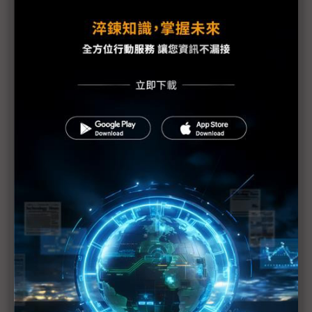
大聯大：ChatGPT是殺手級應用，企業擁抱AI應謀定
而後動
國合會22國參訪團親臨AI Expo 期待與台廠AI合作
三巨擘爭鋒 Google Cloud細數AI突破 微軟回應
AWS：資安不「裸奔」
AI晶片需求引燃 台IC設計低功耗、低延遲傳統優勢
大有可為
賣早餐的科技公司餐飲寒冬「疫」軍突起，企業如何
充實AI軍火庫？
台積電善用數據治理生產力增逾6成，鄧白氏談企業
戰略資產
台灣迎最大退休潮衝擊 智慧工廠是最佳解