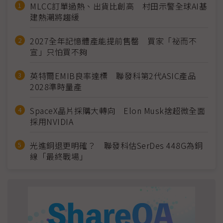
MLCC訂單過熱、出貨比創高 村田示警全球AI基
建熱潮將趨緩
2027全年記憶體產能提前售罄 買家「祕而不
宣」只怕買不夠
英特爾EMIB良率達標 聯發科第2代ASIC產品
2028準時量產
SpaceX晶片採購大轉向 Elon Musk捨超微全面
採用NVIDIA
光進銅退更明確？ 聯發科估SerDes 448G為銅
線「最終戰場」