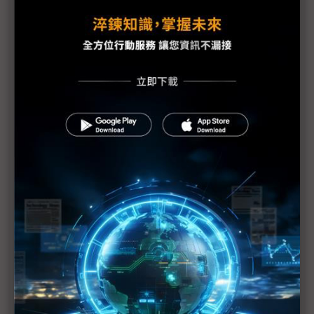
晶睿通訊AI安防解決方案 導入全新AI功能RealSight
Engine
西門子推出下一代AI加強型電子系統設計軟體
F5與NetApp加速並簡化大型語言模型AI部署
新思科技與台積電攜手 為AI與多晶粒設計加速創新
友訊代理A10 Networks人工智慧新藍圖 驅動可靠
安全環境
邊緣 AI：即時資料處理與自動化的革命
迎接AI時代：數產署與資策會運用AWS技術
攜手伊雲谷為企業打造黃金級競爭力
技嘉發表開創性的Z890主機板 展現真AI 制霸效能無