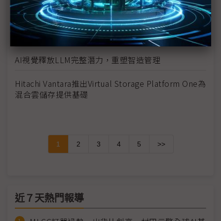
極限
昕力資訊與iKala攜手拓展東南亞市場 首站支援越南製
造業和金融業上雲
AI視覺釋放LLM完整潛力，重塑智造管理
Hitachi Vantara推出Virtual Storage Platform One為
混合雲儲存提供基礎
1
2
3
4
5
>>
近７天熱門報導