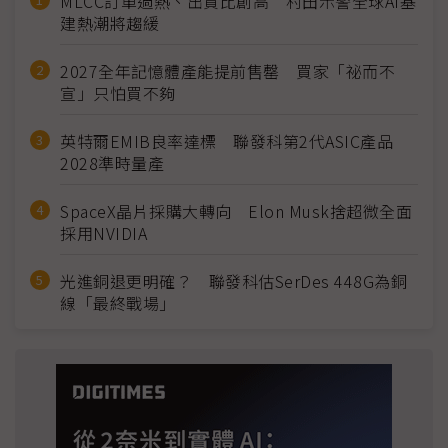
MLCC訂單過熱、出貨比創高 村田示警全球AI基
建熱潮將趨緩
2027全年記憶體產能提前售罄 買家「祕而不
宣」只怕買不夠
英特爾EMIB良率達標 聯發科第2代ASIC產品
2028準時量產
SpaceX晶片採購大轉向 Elon Musk捨超微全面
採用NVIDIA
光進銅退更明確？ 聯發科估SerDes 448G為銅
線「最終戰場」