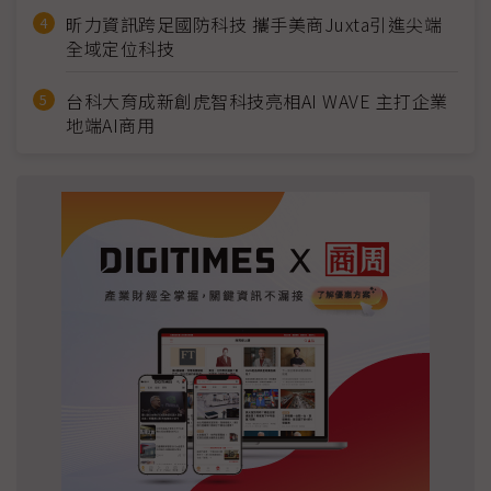
昕力資訊跨足國防科技 攜手美商Juxta引進尖端
全域定位科技
台科大育成新創虎智科技亮相AI WAVE 主打企業
地端AI商用