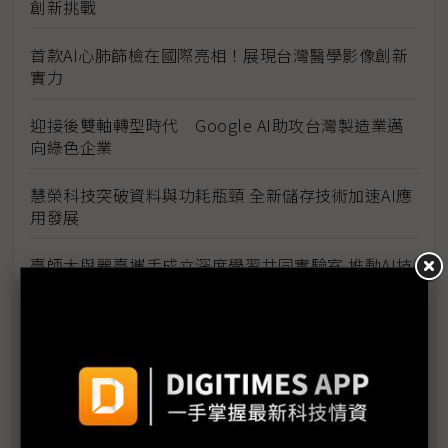
創新挑戰
首款AI心肺篩檢在國際亮相！展現台灣醫學影像創新
實力
迎接後雙軸轉型時代 Google AI助攻台灣製造業邁
向綠色企業
慧榮科技突破資料與功耗瓶頸 全新儲存技術加速AI應
用發展
臺師大與麗臺攜手成立深度學習共同實驗室 推動AI技
術在教育與產業的應用
精誠軟體獲國科會GenAI Stars生成式AI企業應用競賽
「優質創新獎」
運用科技力守護民眾生命財產安全 精誠集團協力宜蘭
縣政府部署AIoT智慧防災