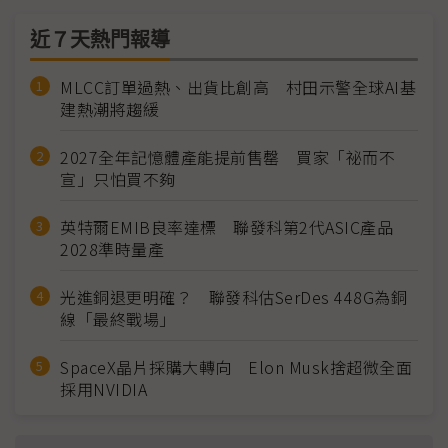
近７天熱門報導
MLCC訂單過熱、出貨比創高 村田示警全球AI基
建熱潮將趨緩
2027全年記憶體產能提前售罄 買家「祕而不
宣」只怕買不夠
英特爾EMIB良率達標 聯發科第2代ASIC產品
2028準時量產
光進銅退更明確？ 聯發科估SerDes 448G為銅
線「最終戰場」
SpaceX晶片採購大轉向 Elon Musk捨超微全面
採用NVIDIA