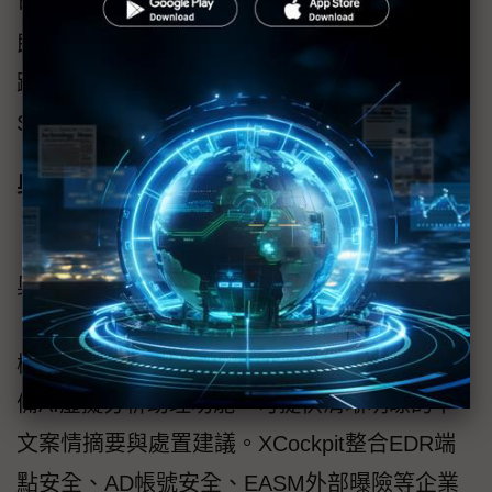
可提供資安監控維運服務（Level 1 support），
即時針對重要安全警報提供技術⽀援及事件追
蹤管理，降低企業CISO和IT人員的負擔和資安
SOC運行門檻。
奧義智慧AI自動化威脅曝險管理平台
「XCockpit」
奧義智慧的自動化威脅曝險管理平台
「XCockpit」，依循AI-Assistant-as-a-Service
概念打造，整合企業內外部的威脅監控，且具
備AI虛擬分析助理功能，可提供清晰明瞭的中
文案情摘要與處置建議。XCockpit整合EDR端
點安全、AD帳號安全、EASM外部曝險等企業