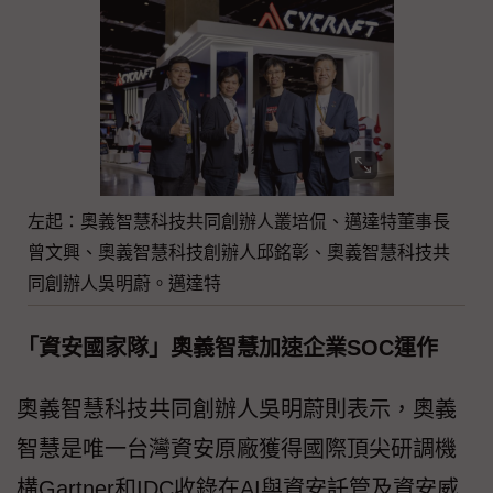
左起：奧義智慧科技共同創辦人叢培侃、邁達特董事長
曾文興、奧義智慧科技創辦人邱銘彰、奧義智慧科技共
同創辦人吳明蔚。邁達特
「資安國家隊」奧義智慧加速企業SOC運作
奧義智慧科技共同創辦人吳明蔚則表示，奧義
智慧是唯一台灣資安原廠獲得國際頂尖研調機
構Gartner和IDC收錄在AI與資安託管及資安威