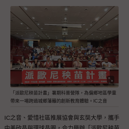
「派歐尼秧苗計畫」暑期科普營隊，為偏鄉地區學童
帶來一場跨過城鄉藩籬的創新教育體驗。IC之音
IC之音、愛惜社區推展協會與玄奘大學，攜手
中美矽晶與環球晶圓，合力舉辦「派歐尼秧苗