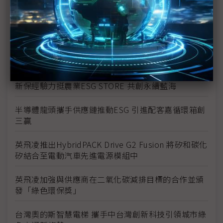
麗升能源打造「綠電交易加速器」
宏電科技獲2024新北市友善家庭優質企業殊榮
英飛凌攜手 AWL-Electricity ，以氮化鎵功率半導體
優化無線供電解決方案
新保經驗力挺農業ESG STORE 共創永續藍海
半導體龍頭攜手供應鏈推動ESG 引進配客嘉循環箱創
三贏
英飛凌推出HybridPACK Drive G2 Fusion 將矽和碳化
矽結合至電動汽車先進電源模組中
英飛凌加強與供應商在二氧化碳減排目標的合作並頒
發「綠色環保獎」
台灣奧的斯智慧電梯 攜手中台灣創新科技引領城市綠