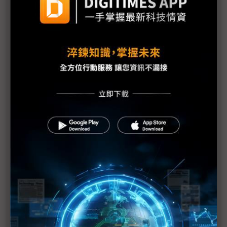
以SEED技術打造更環保永續的網路
Axis與準線智慧科技攜手打造創新河川水位監測解決
方案 落實生態永續發展的願景
東捷資訊推ACE王牌計畫 搶攻企業轉型商機添動能
伊雲谷獲永續獎項雙認證 數位韌性驅動永續發展
啟動Common Criteria產學合作 安華聯網攜手北科大
培育台灣資安人才
裕富支持攸惜關懷協會 推動水電系計畫
裕融企業打造「文化共融 平權共享」公益精神
大同永續搶攻碳權商機 完成高價藍碳交易