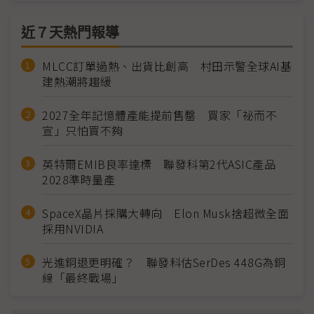
近７天熱門報導
MLCC訂單過熱、出貨比創高 村田示警全球AI基
建熱潮將趨緩
2027全年記憶體產能提前售罄 買家「祕而不
宣」只怕買不夠
英特爾EMIB良率達標 聯發科第2代ASIC產品
2028準時量產
SpaceX晶片採購大轉向 Elon Musk捨超微全面
採用NVIDIA
光進銅退更明確？ 聯發科估SerDes 448G為銅
線「最終戰場」