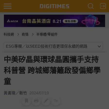
科技網
商情
半導體/零組件
中美矽晶與環球晶圓攜手支持
科普營 跨城鄉藩籬啟發偏鄉學
童
黃書瑋
／
新竹
2024/07/19