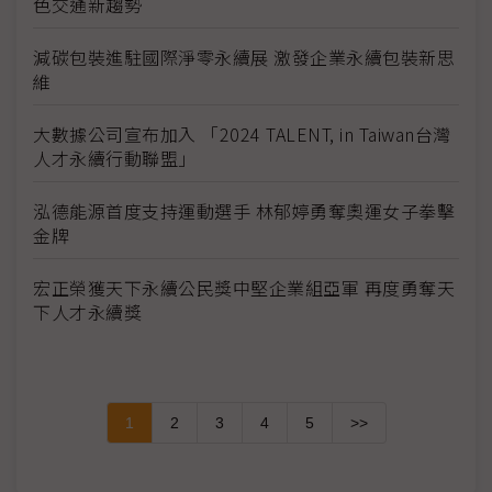
色交通新趨勢
減碳包裝進駐國際淨零永續展 激發企業永續包裝新思
維
大數據公司宣布加入 「2024 TALENT, in Taiwan台灣
人才永續行動聯盟」
泓德能源首度支持運動選手 林郁婷勇奪奧運女子拳擊
金牌
宏正榮獲天下永續公民獎中堅企業組亞軍 再度勇奪天
下人才永續獎
1
2
3
4
5
>>