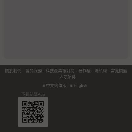
關於我們
·
會員服務
·
科技產業報訂閱
·
著作權
·
隱私權
·
常見問題
·
人才招募
■
中文简体版
■
English
下載新聞App