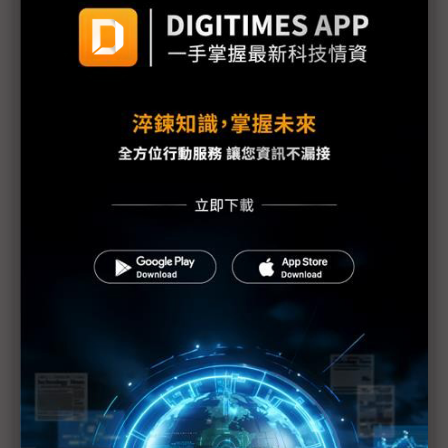
三星、小米接連反撲 讓蘋果iPhone 16黯然失色？
蘋果iPhone 16出貨時間縮短 分析反憂銷售表現不
如過往
傳蘋果削減iPhone 16訂單 分析稱消費者對新機更
新幅度無感
旺季雖遲但不會不到 供應鏈看好AI應用發酵
iPhone 16需求疲弱？ 童子賢：AI正發酵靜待換機
潮
iPhone 16銷售不如預期 LGD恐難轉虧為盈
iPhone 16面臨銷量挑戰 中國市場祭出多項折扣
iPhone 16仍存3疑慮 市場保守看待全球銷量