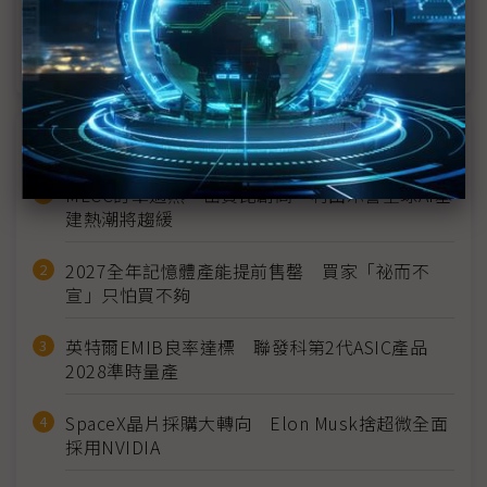
iPhone開賣首日熱潮依舊 後續力看2個指標
近７天熱門報導
MLCC訂單過熱、出貨比創高 村田示警全球AI基
建熱潮將趨緩
2027全年記憶體產能提前售罄 買家「祕而不
宣」只怕買不夠
英特爾EMIB良率達標 聯發科第2代ASIC產品
2028準時量產
SpaceX晶片採購大轉向 Elon Musk捨超微全面
採用NVIDIA