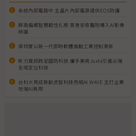
系統內部電路中 主晶片內部電源提供EOS防護
屏南偏鄉智慧韌性扎根 東港安泰醫院導入AI影像
辨識
英特蒙以新一代即時軟體推動工業控制革新
昕力資訊跨足國防科技 攜手美商Juxta引進尖端
全域定位科技
台科大育成新創虎智科技亮相AI WAVE 主打企業
地端AI商用