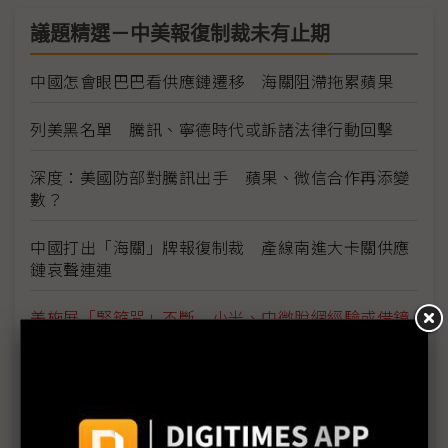
議題精選－中美報復制裁未有止期
中國怎會眼巴巴看供應鏈遷移 海關阻滯拖累蘋果
列美黑名單 騰訊、寧德時代或訴諸法律行動回擊
深度：美國防部對騰訊出手 蘋果、微信合作再添變
數？
中國打出「海關」牌報復制裁 產線南進大卡關供應
鏈哀聲連連
美施展「緊箍咒」不斷 小米、中微脫網經驗或借鏡
長鑫遭美列黑名單警告 長江存儲產能華為全包下
美國國防部增列中國黑名單企業 騰訊、寧德時代、
長鑫存儲等入列