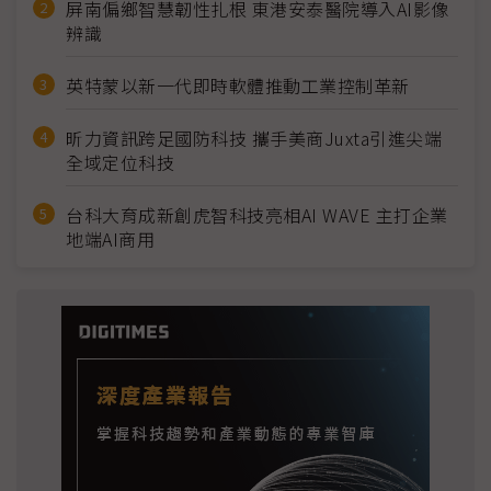
屏南偏鄉智慧韌性扎根 東港安泰醫院導入AI影像
辨識
英特蒙以新一代即時軟體推動工業控制革新
昕力資訊跨足國防科技 攜手美商Juxta引進尖端
全域定位科技
台科大育成新創虎智科技亮相AI WAVE 主打企業
地端AI商用