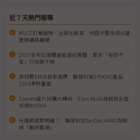
近７天熱門報導
MLCC訂單過熱、出貨比創高 村田示警全球AI基
建熱潮將趨緩
2027全年記憶體產能提前售罄 買家「祕而不
宣」只怕買不夠
英特爾EMIB良率達標 聯發科第2代ASIC產品
2028準時量產
SpaceX晶片採購大轉向 Elon Musk捨超微全面
採用NVIDIA
光進銅退更明確？ 聯發科估SerDes 448G為銅
線「最終戰場」