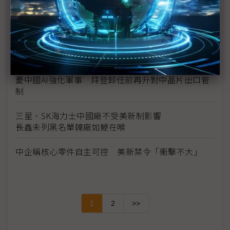
地緣政治風險蔓延成熟晶圓廠
川普2.0來襲台灣毋免驚 兩大因素或可躲過制裁大刀
從NVIDIA到TikTok 跨國企業恐成中美科技戰祭品
憂中國AI強化軍事 拜登卸任前再升對中晶片出口管
制
三星、SK海力士中國廠不受美新制影響
長鑫未列黑名單韓廠如鯁在喉
中企稱核心零件自主可控 美新禁令「衝擊不大」
1
2
>>