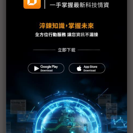
中國鎵鍺出口禁令下 市場供應如何變化？
憂美再限晶片材料出口 中系業者傳加速囤貨、尋替
代來源
中國Top10科技新聞「裁」字當道 美延續對中制
裁、中企倒閉裁員聲不絕
美國301重擊紅色供應鏈 專家：台廠早有避險舉措
301調查成制裁中國新一波起手式 成熟製程競爭將
迎來新高峰
川普新關稅戰山雨欲來 中國做好準備應戰？
川普再次入主白宮 華為制裁升級2.0？
美301對中國實施「雙重打擊」