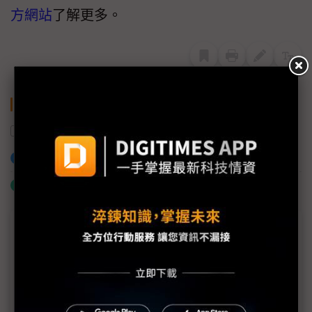
方網站
了解更多。
關鍵字
電動車
功率模組
廣化
AI
加入已選取到「關鍵字追蹤」
什麼是「關鍵字追蹤」
議題精選－2025 SEMICON Taiwan
以精準量測驅動半導體創新Renishaw三大技術亮眼
SEMICON Taiwan
中勤SEMICON2025展會成果豐碩 2026年陸續投產