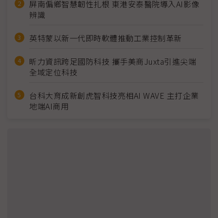
屏南偏鄉智慧韌性扎根 東港安泰醫院導入AI影像
辨識
英特蒙以新一代即時軟體推動工業控制革新
昕力資訊跨足國防科技 攜手美商Juxta引進尖端
全域定位科技
台科大育成新創虎智科技亮相AI WAVE 主打企業
地端AI商用