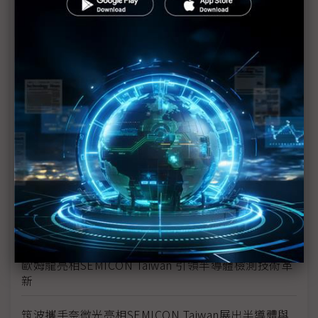
共迎智慧製造新時代
美商盛美半導體推面板級先進封裝設備 創新技術成半
導體展關注焦點
SK海力士開始供應移動端NAND快閃記憶體解決方案
ZUFS 4.1
G2C聯盟五周年 攜手搶攻AI浪潮 打造台灣先進封裝自
主化新格局
AI與永續並進 半導體產業展現永續承諾
從配角變核心！AI算力爆發驅動記憶體大躍進
歐姆龍亮相SEMICON Taiwan 引領半導體檢測技術革
新
筑波攜手奈微光亮相SEMICON Taiwan展出半導體與