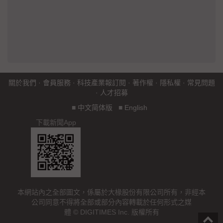
關於我們
·
會員服務
·
科技產業報訂閱
·
著作權
·
隱私權
·
常見問題
·
人才招募
■
中文简体版
■
English
下載新聞App
本網站內之全部圖文，係屬於大椽股份有限公司所有，非經本
公司同意不得將全部或部分內容轉載於任何形式之媒
體 © DIGITIMES Inc. 版權所有