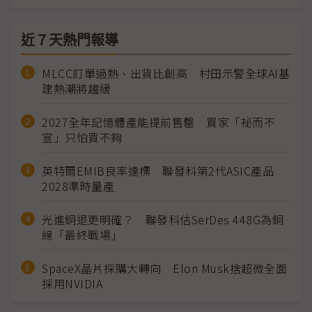
近７天熱門報導
MLCC訂單過熱、出貨比創高 村田示警全球AI基
建熱潮將趨緩
2027全年記憶體產能提前售罄 買家「祕而不
宣」只怕買不夠
英特爾EMIB良率達標 聯發科第2代ASIC產品
2028準時量產
光進銅退更明確？ 聯發科估SerDes 448G為銅
線「最終戰場」
SpaceX晶片採購大轉向 Elon Musk捨超微全面
採用NVIDIA