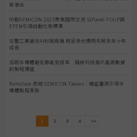
新革命
中勤SEMICON 2025聚焦國際交流 以Panel FOUP與
EFEM引領自動化新標準
志聖工業搶攻AI封裝商機 跨足多元應用布局未來十年
成長
協助半導體廠從節能到良率 展綠科技揭示能源數據
的製程價值
Renishaw 亮相 SEMICON Taiwan：精密量測引領半
導體製程革新
1
2
3
4
>>