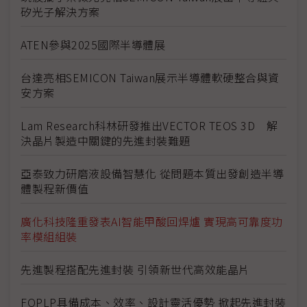
矽光子解決方案
ATEN參與2025國際半導體展
台達亮相SEMICON Taiwan展示半導體軟硬整合與資
安方案
Lam Research科林研發推出VECTOR TEOS 3D 解
決晶片製造中關鍵的先進封裝難題
亞泰致力研磨液設備智慧化 從問題本質出發創造半導
體製程新價值
廣化科技隆重發表AI智能甲酸回焊爐 實現高可靠度功
率模組組裝
先進製程搭配先進封裝 引領新世代高效能晶片
FOPLP具備成本、效率、設計靈活優勢 掀起先進封裝