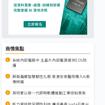
商情焦點
系統內部電路中 主晶片內部電源提供EOS防
護
屏南偏鄉智慧韌性扎根 東港安泰醫院導入AI影
像辨識
英特蒙以新一代即時軟體推動工業控制革新
昕力資訊跨足國防科技 攜手美商Juxta引進尖