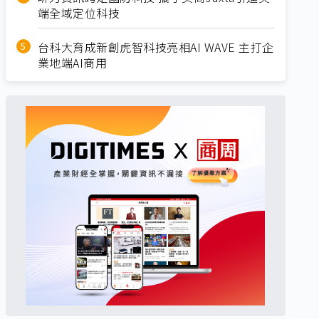
端全域定位科技
台科大育成新創虎智科技亮相AI WAVE 主打企
業地端AI商用