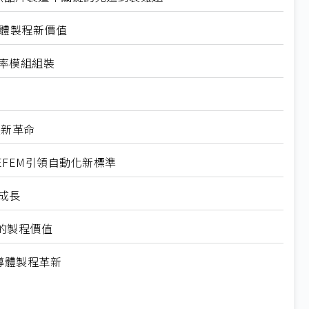
導體製程新價值
功率模組組裝
裝新革命
P與EFEM引領自動化新標準
成長
的製程價值
領半導體製程革新