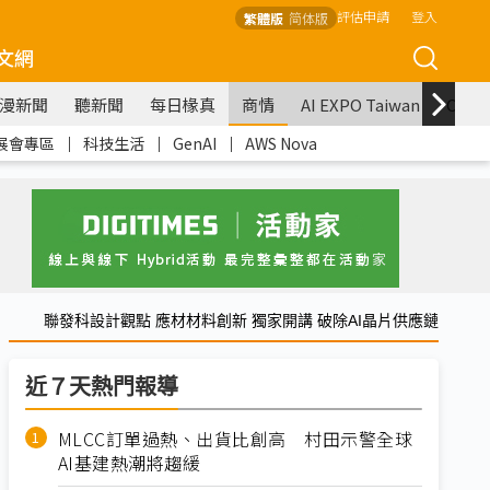
評估申請
登入
繁體版
简体版
文網
漫新聞
聽新聞
每日椽真
商情
AI EXPO Taiwan
COM
展會專區
｜
科技生活
｜
GenAI
｜
AWS Nova
聯發科設計觀點 應材材料創新 獨家開講 破除AI晶片供應鏈
近７天熱門報導
MLCC訂單過熱、出貨比創高 村田示警全球
AI基建熱潮將趨緩