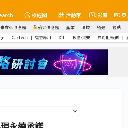
earch
椽經閣
活動家
影音
英
未來車供應鏈
蘋果供應鏈
產業
區域
議題
觀點
ge
｜
CarTech
｜
智慧應用
｜
ICT
｜
軟體/資安
｜
自動化/設備
｜
展現永續承諾