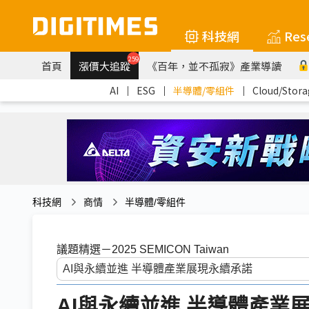
科技網
Res
259
首頁
漲價大追蹤
《百年，並不孤寂》產業導讀
AI
｜
ESG
｜
半導體/零組件
｜
Cloud/Stora
科技網
商情
半導體/零組件
議題精選－2025 SEMICON Taiwan
AI與永續並進 半導體產業