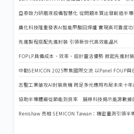
亞泰致力研磨液設備智慧化 從問題本質出發創造半
廣化科技隆重發表AI智能甲酸回焊爐 實現高可靠度
先進製程搭配先進封裝 引領新世代高效能晶片
FOPLP具備成本、效率、設計靈活優勢 掀起先進封
中勤SEMICON 2025聚焦國際交流 以Panel FOU
志聖工業搶攻AI封裝商機 跨足多元應用布局未來十年
協助半導體廠從節能到良率 展綠科技揭示能源數據
Renishaw 亮相 SEMICON Taiwan：精密量測引