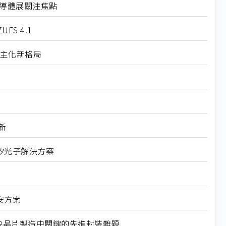
半導體展關注焦點
S 4.1
自主化新格局
新
與矽光子解決方案
資安方案
3D 解決晶片製造中關鍵的先進封裝難題