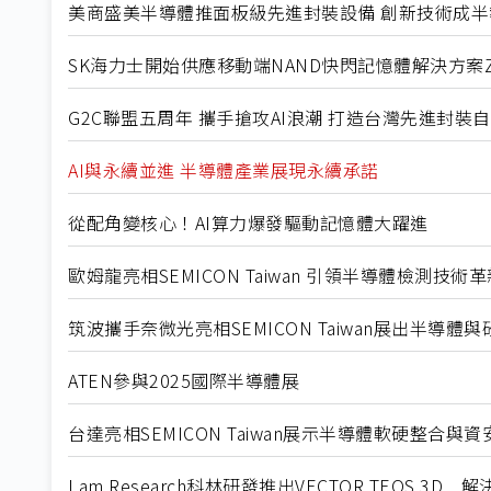
美商盛美半導體推面板級先進封裝設備 創新技術成
SK海力士開始供應移動端NAND快閃記憶體解決方案ZUF
G2C聯盟五周年 攜手搶攻AI浪潮 打造台灣先進封裝
AI與永續並進 半導體產業展現永續承諾
從配角變核心！AI算力爆發驅動記憶體大躍進
歐姆龍亮相SEMICON Taiwan 引領半導體檢測技術革
筑波攜手奈微光亮相SEMICON Taiwan展出半導體
ATEN參與2025國際半導體展
台達亮相SEMICON Taiwan展示半導體軟硬整合與
Lam Research科林研發推出VECTOR TEOS 