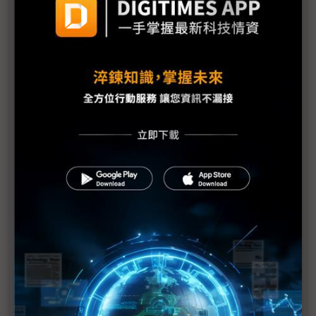
中華電信與諾基亞簽署MOU 深化次世代通訊網路布
局
神盾MWC集團全出擊 衛星通訊、無人機系統整合成
亮點
高通MWC 2026為6G世代鋪路 發表X105基頻平台、
Elite Wear穿戴晶片
行動AI生態擴及汽車、機器人 loT應用成MWC主旋
律
記憶體短缺衝擊手機市場 中國廠MWC轉向AI突圍
AI手機定義再革新 榮耀Robot Phone導入具身智慧
光寶整合NVIDIA AI Aerial與生態系夥伴 亮相MWC
2026加速AI RAN商用化