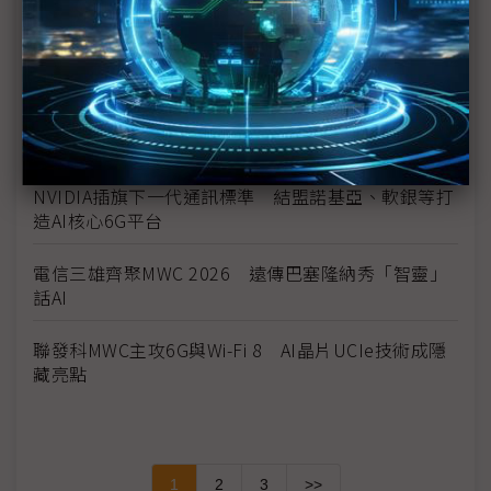
稜研科技MWC展毫米波相位陣列布局 聚焦多軌衛星
通訊
雲達攜諾基亞、NVIDIA打造AI-RAN架構 助電信商邁
向AI原生
NVIDIA插旗下一代通訊標準 結盟諾基亞、軟銀等打
造AI核心6G平台
電信三雄齊聚MWC 2026 遠傳巴塞隆納秀「智靈」
話AI
聯發科MWC主攻6G與Wi-Fi 8 AI晶片UCIe技術成隱
藏亮點
1
2
3
>>