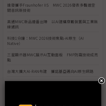
達發攜手Fraunhofer IIS MWC 2026發表多聲道空
間音訊新技術
高通MWC新品連番出陣 以AI建構穿戴裝置與工業無
線通訊
科技1分鐘：MWC 2026技術焦點-AI原生（AI
Native）
三星顯示器MWC展示AI互動面板 FMP防窺技術成亮
點
台灣大擴大AI-RAN布建 攜諾基亞邁向AI原生網路
宏達電攜手光寶科亮相MWC 2026 德國5G專網商用
成果落地
聯發科加入Starlink生態系 MWC 2026攜手SpaceX
展示手機緊急衛星服務