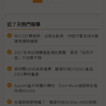
近７天熱門報導
MLCC訂單過熱、出貨比創高 村田示警全球AI基
建熱潮將趨緩
2027全年記憶體產能提前售罄 買家「祕而不
宣」只怕買不夠
英特爾EMIB良率達標 聯發科第2代ASIC產品
2028準時量產
SpaceX晶片採購大轉向 Elon Musk捨超微全面
採用NVIDIA
光進銅退更明確？ 聯發科估SerDes 448G為銅