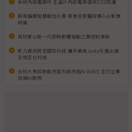
系統內部電路中 主晶片內部電源提供EOS防護
屏南偏鄉智慧韌性扎根 東港安泰醫院導入AI影像
辨識
英特蒙以新一代即時軟體推動工業控制革新
昕力資訊跨足國防科技 攜手美商Juxta引進尖端
全域定位科技
台科大育成新創虎智科技亮相AI WAVE 主打企業
地端AI商用