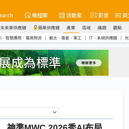
earch
椽經閣
活動家
影音
英
未來車供應鏈
蘋果供應鏈
產業
區域
議題
觀點
AI．智慧應用．電商物流
｜
航太．衛星．軍工
｜
IT．系統供應鏈
｜
光
神準MWC 2026秀AI布局