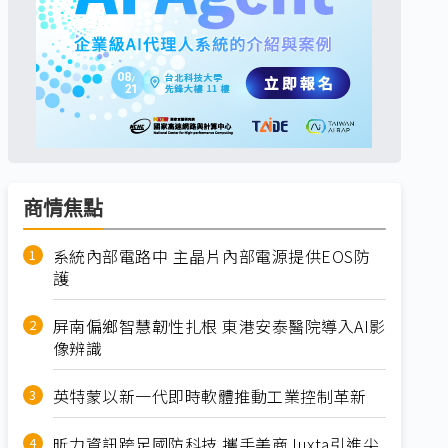
商情焦點
系統內部電路中 主晶片內部電源提供EOS防
護
屏南偏鄉智慧韌性扎根 東港安泰醫院導入AI影
像辨識
英特蒙以新一代即時軟體推動工業控制革新
昕力資訊跨足國防科技 攜手美商Juxta引進尖