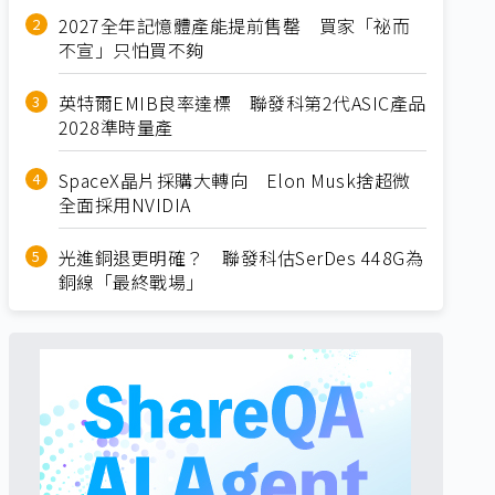
2027全年記憶體產能提前售罄 買家「祕而
不宣」只怕買不夠
英特爾EMIB良率達標 聯發科第2代ASIC產品
2028準時量產
SpaceX晶片採購大轉向 Elon Musk捨超微
全面採用NVIDIA
光進銅退更明確？ 聯發科估SerDes 448G為
銅線「最終戰場」