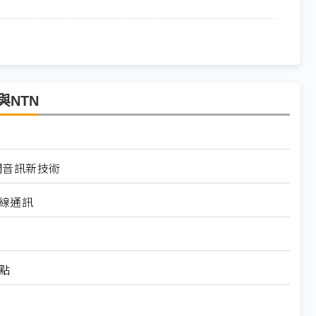
與NTN
道空間音訊新技術
無線通訊
）
點