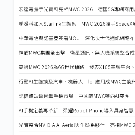
宏達電攜手光寶科亮相MWC 2026 德國5G專網商
聯發科加入Starlink生態系 MWC 2026攜手Spa
中華電信與諾基亞簽署MOU 深化次世代通訊網路布
神盾MWC集團全出擊 衛星通訊、無人機系統整合成
高通MWC 2026為6G世代鋪路 發表X105基頻平台、El
行動AI生態擴及汽車、機器人 loT應用成MWC主旋
記憶體短缺衝擊手機市場 中國廠MWC轉向AI突圍
AI手機定義再革新 榮耀Robot Phone導入具身智慧
光寶整合NVIDIA AI Aerial與生態系夥伴 亮相MWC 