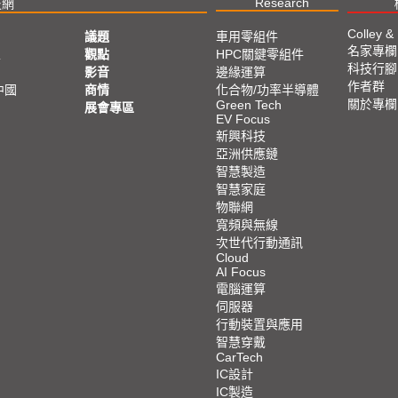
Research
技網
Colley &
議題
車用零組件
名家專欄
亞
觀點
HPC關鍵零組件
科技行腳
影音
邊緣運算
作者群
中國
商情
化合物/功率半導體
關於專欄
Green Tech
展會專區
EV Focus
新興科技
亞洲供應鏈
智慧製造
智慧家庭
物聯網
寬頻與無線
次世代行動通訊
Cloud
AI Focus
電腦運算
伺服器
行動裝置與應用
智慧穿戴
CarTech
IC設計
IC製造