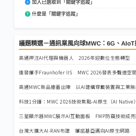
加入已選取到「關鍵字追蹤」
什麼是「關鍵字追蹤」
議題精選－通訊業風向球MWC：6G、AIoT
高通押注AI代理與機器人 2026年迎數位生態轉型
達發攜手Fraunhofer IIS MWC 2026發表多聲
高通MWC新品連番出陣 以AI建構穿戴裝置與工業
科技1分鐘：MWC 2026技術焦點-AI原生（AI Native
三星顯示器MWC展示AI互動面板 FMP防窺技術成亮
台灣大擴大AI-RAN布建 攜諾基亞邁向AI原生網路