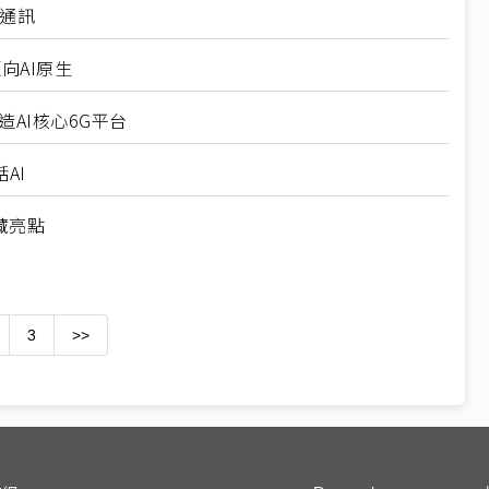
通訊
向AI原生
造AI核心6G平台
AI
隱藏亮點
3
>>