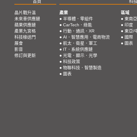
首頁
科
晶片戰升溫
產業
區域
未來車供應鏈
●
半導體．零組件
●
東南
蘋果供應鏈
●
CarTech．綠能
●
印度
產業九宮格
●
行動．通訊．XR
●
東亞/
科技椽送門
●
AI．智慧應用．電商物流
●
國際
展會
●
航太．衛星．軍工
●
圖表
影音
●
IT．系統供應鏈
修訂與更新
●
光電．顯示．光學
●
科技政策
●
物聯科技．智慧製造
●
圖表