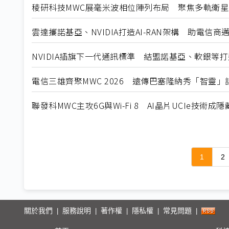
稜研科技MWC展毫米波相位陣列布局 聚焦多軌衛星
雲達攜諾基亞、NVIDIA打造AI-RAN架構 助電信商邁
NVIDIA插旗下一代通訊標準 結盟諾基亞、軟銀等打
電信三雄齊聚MWC 2026 遠傳巴塞隆納秀「智靈」話
聯發科MWC主攻6G與Wi-Fi 8 AI晶片UCIe技術成
1
2
關於我們
服務說明
著作權
隱私權
常見問題
|
|
|
|
|