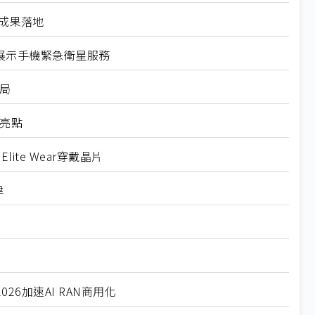
用成果落地
ceX展示手機緊急衛星服務
局
亮點
ite Wear穿戴晶片
律
2026加速AI RAN商用化