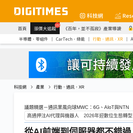
科技網
Res
257
首頁
漲價大追蹤
《百年，並不孤寂》產業導讀
半導體．零組件
｜
CarTech．綠能
｜
行動．通訊．XR
｜
科技網
產業
行動．通訊．XR
議題精選－通訊業風向球MWC：6G、AIoT與NTN
從AI前端到伺服器都不錯過 