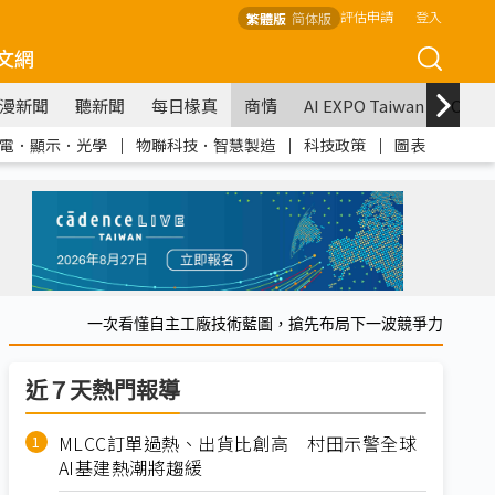
評估申請
登入
繁體版
简体版
文網
漫新聞
聽新聞
每日椽真
商情
AI EXPO Taiwan
COM
電．顯示．光學
｜
物聯科技．智慧製造
｜
科技政策
｜
圖表
一次看懂自主工廠技術藍圖，搶先布局下一波競爭力
近７天熱門報導
MLCC訂單過熱、出貨比創高 村田示警全球
AI基建熱潮將趨緩