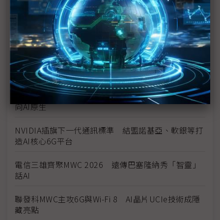
AI手機定義再革新 榮耀Robot Phone導入具身智慧
光寶整合NVIDIA AI Aerial與生態系夥伴 亮相MWC
2026加速AI RAN商用化
稜研科技MWC展毫米波相位陣列布局 聚焦多軌衛星
通訊
雲達攜諾基亞、NVIDIA打造AI-RAN架構 助電信商邁
向AI原生
NVIDIA插旗下一代通訊標準 結盟諾基亞、軟銀等打
造AI核心6G平台
電信三雄齊聚MWC 2026 遠傳巴塞隆納秀「智靈」
話AI
聯發科MWC主攻6G與Wi-Fi 8 AI晶片UCIe技術成隱
藏亮點