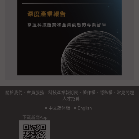
關於我們
·
會員服務
·
科技產業報訂閱
·
著作權
·
隱私權
·
常見問題
·
人才招募
■
中文简体版
■
English
下載新聞App