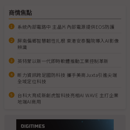
商情焦點
系統內部電路中 主晶片內部電源提供EOS防護
屏南偏鄉智慧韌性扎根 東港安泰醫院導入AI影像
辨識
英特蒙以新一代即時軟體推動工業控制革新
昕力資訊跨足國防科技 攜手美商Juxta引進尖端
全域定位科技
台科大育成新創虎智科技亮相AI WAVE 主打企業
地端AI商用