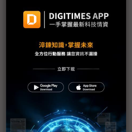
成果落地
聯發科加入Starlink生態系 MWC 2026攜手SpaceX
展示手機緊急衛星服務
中華電信與諾基亞簽署MOU 深化次世代通訊網路布
局
神盾MWC集團全出擊 衛星通訊、無人機系統整合成
亮點
高通MWC 2026為6G世代鋪路 發表X105基頻平台、
Elite Wear穿戴晶片
行動AI生態擴及汽車、機器人 loT應用成MWC主旋
律
記憶體短缺衝擊手機市場 中國廠MWC轉向AI突圍