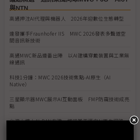
與NTN
高通押注AI代理與機器人 2026年迎數位生態轉型
達發攜手Fraunhofer IIS MWC 2026發表多聲道空
間音訊新技術
高通MWC新品連番出陣 以AI建構穿戴裝置與工業無
線通訊
科技1分鐘：MWC 2026技術焦點-AI原生（AI
Native）
三星顯示器MWC展示AI互動面板 FMP防窺技術成亮
點
台灣大擴大AI-RAN布建 攜諾基亞邁向AI原生網路
宏達電攜手光寶科亮相MWC 2026 德國5G專網商用