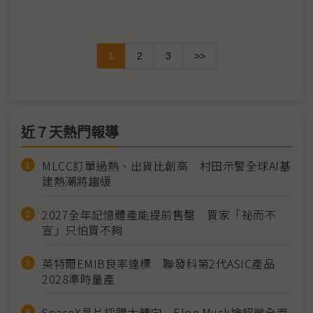
1
2
3
>>
近７天熱門報導
MLCC訂單過熱、出貨比創高 村田示警全球AI基
建熱潮將趨緩
2027全年記憶體產能提前售罄 買家「祕而不
宣」只怕買不夠
英特爾EMIB良率達標 聯發科第2代ASIC產品
2028準時量產
SpaceX晶片採購大轉向 Elon Musk捨超微全面