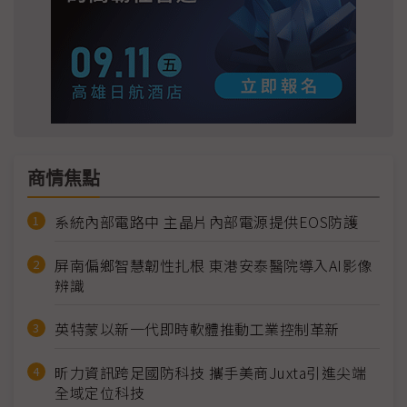
商情焦點
系統內部電路中 主晶片內部電源提供EOS防護
屏南偏鄉智慧韌性扎根 東港安泰醫院導入AI影像
辨識
英特蒙以新一代即時軟體推動工業控制革新
昕力資訊跨足國防科技 攜手美商Juxta引進尖端
全域定位科技