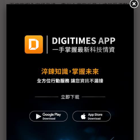
百度龍蝦全家桶登場 雲端企業客戶量大成競爭優勢
遏止OpenClaw爆紅風險 中國國安部出手監管「養
龍蝦」
OpenClaw養龍蝦爆紅 NVIDIA打造NemoClaw應戰
市場熱局
英特爾中國推18A晶片「養龍蝦」方案 不讓蘋果
Mac mini專美於前
押注OpenClaw熱潮 阿里巴巴擬推企業AI代理
資安威脅有切身之痛 專家：「龍蝦」棄養潮已現
蘋果Mac mini變身AI「養蝦機」 新創改造外接GPU
能力
「龍蝦熱」迅速席捲全中國 考驗北京AI治理韌性