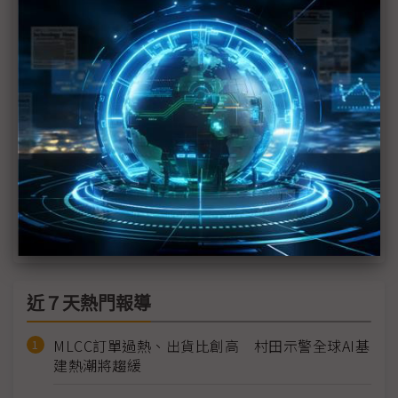
Perplexity發布自家「龍蝦」 點名Mac mini專用運
行設備
AI「養龍蝦」熱過頭官方急踩煞車？ 金融機構紛示
警風險
科技1分鐘：OpenClaw為何在中國竄紅？
OpenClaw熱潮引發中國Mac mini一度售罄 算力成
本恐達上萬人民幣
近７天熱門報導
MLCC訂單過熱、出貨比創高 村田示警全球AI基
建熱潮將趨緩