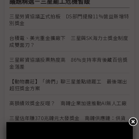
議題精選－三星罷工危機暫緩
三星勞資協議正式拍板 DS部門提撥11%營益新增特
別獎金
台積電、美光重金擴廠下 三星與SK海力士獎金制度
成雙面刃？
三星薪資協議投票熱度高 86%支持率背後藏百倍獎
金落差
【動物農莊】「鴿們」聊三星差點總罷工 最後端出
超狂獎金方案
高額績效獎金反噬？ 南韓企業加速推動AI無人工廠
三星估年賺370兆韓元大發獎金 南韓供應鏈：供貨
價也該調升