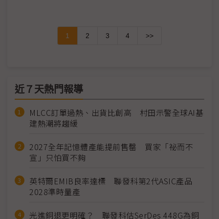
1
2
3
4
>>
近７天熱門報導
MLCC訂單過熱、出貨比創高 村田示警全球AI基
建熱潮將趨緩
2027全年記憶體產能提前售罄 買家「祕而不
宣」只怕買不夠
英特爾EMIB良率達標 聯發科第2代ASIC產品
2028準時量產
光進銅退更明確？ 聯發科估SerDes 448G為銅