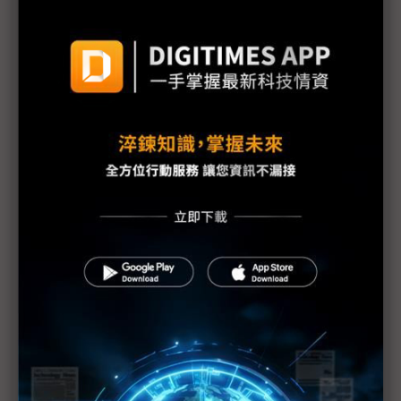
三星勞資暫定協議惹議 DX部門擬投下反對票
評析：三星罷工危機解除後 高額獎金未能撫平深層
矛盾
三星最新勞資協議部門待遇落差12倍 內部隱憂恐已
埋下
【漫圖秒懂】高分紅還是拚擴產？ 三星、SK海力士
陷AI紅利分配兩難
躲過三星罷工 南韓「半導體依賴症」能躲過下次危
機嗎？
三星工會醞釀「總罷工」反覆拉扯 DRAM、NAND
Flash漲勢恐續飆
三星史上頭一遭補償方案協議 半導體員工年終分紅
上看6億韓元