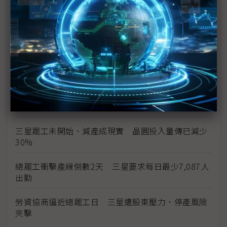
三星勞資僵局最後一刻驚險達成協議 總罷工暫緩執
行
三星總罷工危機 南韓勞動部長親自出面調解
勞資談判破局 三星工會5月21日展開總罷工
獎金釀罷工前夕 三星1Q26薪資出爐、年增25%創
新高
三星罷工未開始、減產成現實 晶圓投入量傳已減少
30%
總罷工衝擊產線倒數2天 三星要求每日最少7,087人
出勤
勞資協商逼近總罷工日 三星遭股東壓力、停產風險
夾擊