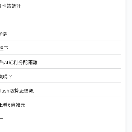
價也該調升
矛盾
埋下
陷AI紅利分配兩難
機嗎？
lash漲勢恐續飆
上看6億韓元
行