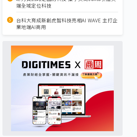
端全域定位科技
台科大育成新創虎智科技亮相AI WAVE 主打企
業地端AI商用