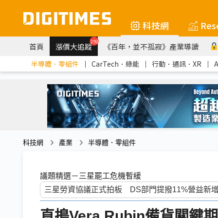
科技網
Res
259
首頁
漲價大追蹤
《百年，並不孤寂》產業導讀
半導體．零組件
｜
CarTech．綠能
｜
行動．通訊．XR
｜
科技網
產業
半導體．零組件
議題精選－三星罷工危機暫緩
直搗Vera Rubin備貨