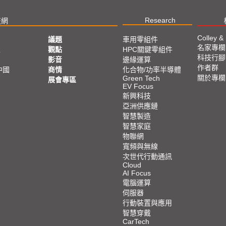
Research
技網
Colley &
議題
車用零組件
名家專欄
亞
觀點
HPC關鍵零組件
科技行腳
影音
邊緣運算
作者群
中國
商情
化合物/功率半導體
關於專欄
Green Tech
展會專區
EV Focus
新興科技
亞洲供應鏈
智慧製造
智慧家庭
物聯網
寬頻與無線
次世代行動通訊
Cloud
AI Focus
電腦運算
伺服器
行動裝置與應用
智慧穿戴
CarTech