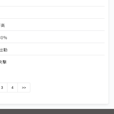
新高
0%
出勤
夾擊
3
4
>>