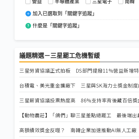
營益
半導體產業
三星電子
南韓
加入已選取到「關鍵字追蹤」
什麼是「關鍵字追蹤」
議題精選－三星罷工危機暫緩
三星勞資協議正式拍板 DS部門提撥11%營益新增
台積電、美光重金擴廠下 三星與SK海力士獎金制度
三星薪資協議投票熱度高 86%支持率背後藏百倍獎
【動物農莊】「鴿們」聊三星差點總罷工 最後端出
高額績效獎金反噬？ 南韓企業加速推動AI無人工廠