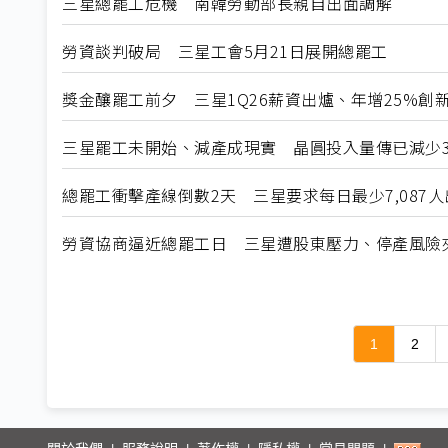
三星總罷工危機 南韓勞動部長親自出面調解
勞資談判破局 三星工會5月21日展開總罷工
獎金釀罷工前夕 三星1Q26薪資出爐、年增25%創
三星罷工未開始、減產成現實 晶圓投入量傳已減少3
總罷工衝擊產線倒數2天 三星要求每日最少7,087人
勞資協商逼近總罷工日 三星遭股東壓力、停產風險
1
2