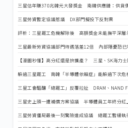
三星估年賺370兆韓元大發獎金 南韓供應鏈：供貨
三星勞資暫定協議惹議 DX部門擬投下反對票
評析：三星罷工危機解除後 高額獎金未能撫平深層
三星最新勞資協議部門待遇落差12倍 內部隱憂恐已
【漫圖秒懂】高分紅還是拚擴產？ 三星、SK海力士
躲過三星罷工 南韓「半導體依賴症」能躲過下次危
三星工會醞釀「總罷工」反覆拉扯 DRAM、NAND F
三星史上頭一遭補償方案協議 半導體員工年終分紅
三星勞資僵局最後一刻驚險達成協議 總罷工暫緩執