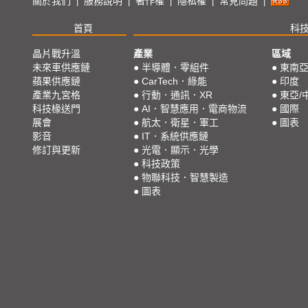
關於我們
服務說明
著作權
隱私權
常見問題
|
|
|
|
|
首頁
科
晶片戰升溫
產業
區域
未來車供應鏈
●
半導體．零組件
●
東南
蘋果供應鏈
●
CarTech．綠能
●
印度
產業九宮格
●
行動．通訊．XR
●
東亞/
科技椽送門
●
AI．智慧應用．電商物流
●
國際
展會
●
航太．衛星．軍工
●
圖表
影音
●
IT．系統供應鏈
修訂與更新
●
光電．顯示．光學
●
科技政策
●
物聯科技．智慧製造
●
圖表