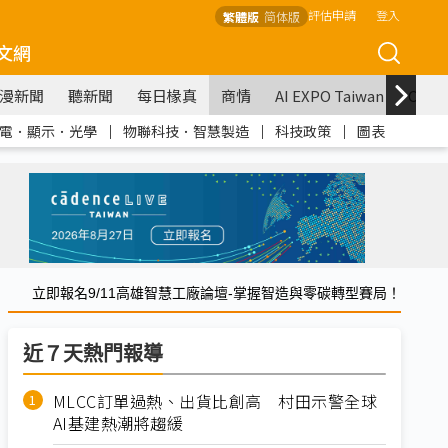
評估申請
登入
繁體版
简体版
文網
漫新聞
聽新聞
每日椽真
商情
AI EXPO Taiwan
COM
電．顯示．光學
｜
物聯科技．智慧製造
｜
科技政策
｜
圖表
立即報名9/11高雄智慧工廠論壇-掌握智造與零碳轉型賽局！
近７天熱門報導
MLCC訂單過熱、出貨比創高 村田示警全球
AI基建熱潮將趨緩