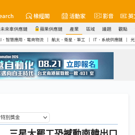
earch
椽經閣
活動家
影音
英
未來車供應鏈
蘋果供應鏈
產業
區域
議題
觀點
AI．智慧應用．電商物流
｜
航太．衛星．軍工
｜
IT．系統供應鏈
｜
光
關鍵期 三星大罷工恐撼動南韓出口