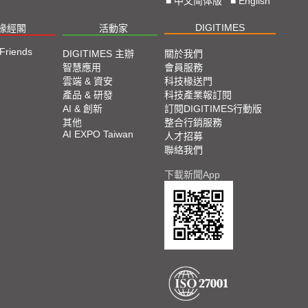
■
中文简体版
■
English
DIGITIMES
椽經閣
活動家
 Friends
DIGITIMES 主辦
關於我們
智慧應用
會員服務
雲端 & 資安
科技椽送門
產品 & 研發
科技產業報訂閱
AI & 創新
訂閱DIGITIMES行動版
其他
整合行銷服務
AI EXPO Taiwan
人才招募
聯絡我們
下載新聞App