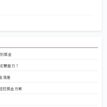
特別獎金
成雙面刃？
金落差
超狂獎金方案