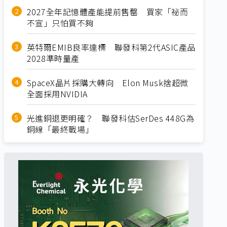
2027全年記憶體產能提前售罄 買家「祕而
不宣」只怕買不夠
英特爾EMIB良率達標 聯發科第2代ASIC產品
2028準時量產
SpaceX晶片採購大轉向 Elon Musk捨超微
全面採用NVIDIA
光進銅退更明確？ 聯發科估SerDes 448G為
銅線「最終戰場」