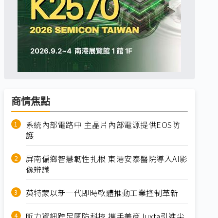
商情焦點
系統內部電路中 主晶片內部電源提供EOS防
護
屏南偏鄉智慧韌性扎根 東港安泰醫院導入AI影
像辨識
英特蒙以新一代即時軟體推動工業控制革新
昕力資訊跨足國防科技 攜手美商Juxta引進尖