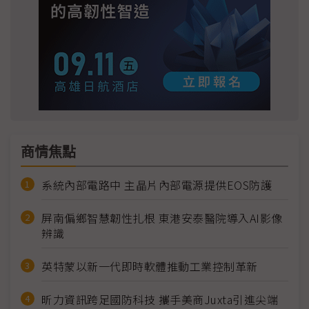
商情焦點
系統內部電路中 主晶片內部電源提供EOS防護
屏南偏鄉智慧韌性扎根 東港安泰醫院導入AI影像
辨識
英特蒙以新一代即時軟體推動工業控制革新
昕力資訊跨足國防科技 攜手美商Juxta引進尖端