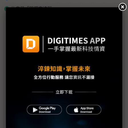
什麼是「關鍵字追蹤」
議題精選－Musk Terafab強勢登場
評析：Terafab規模引發市場質疑 Elon Musk劍指晶
片產業鏈主導權？
Terafab投資推估上看5兆美元 已達美國政府年度預
算7成
Elon Musk成為美國隊長 Terafab能複製成功經驗拯
救半導體？
評析：Tesla Terafab選址貼近三星泰勒廠 Elon
Musk布局暗藏產業變局
Terafab目標年產1 TW等級運算能力 Elon Musk以
「新物理學」概念反擊市場質疑