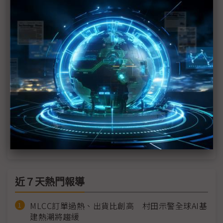
Tesla Terafab來襲 將成三星隱憂還是半導體市場強
心針？
評析：從中芯到TeraFab 台灣半導體人才流動再現
結構變遷
Elon Musk挑戰半導體極限 Terafab技術、資本與時
程風險交織
Elon Musk啟動Terafab晶片生產計畫 200億美元押
注2奈米與太空AI運算
近７天熱門報導
MLCC訂單過熱、出貨比創高 村田示警全球AI基
建熱潮將趨緩