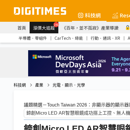
科技網
Res
259
首頁
漲價大追蹤
《百年，並不孤寂》產業導讀
半導體．零組件
｜
CarTech．綠能
｜
行動．通訊．XR
｜
科技網
產業
光電．顯示．光學
議題精選－Touch Taiwan 2026：非顯示器的顯示
錼創Micro LED AR