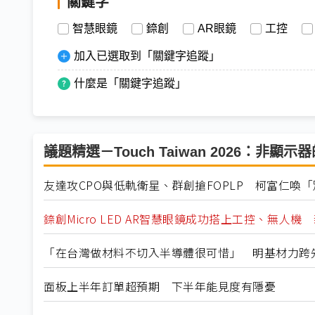
關鍵字
智慧眼鏡
錼創
AR眼鏡
工控
加入已選取到「關鍵字追蹤」
什麼是「關鍵字追蹤」
議題精選－Touch Taiwan 2026：非顯
友達攻CPO與低軌衛星、群創搶FOPLP 柯富仁喚
錼創Micro LED AR智慧眼鏡成功搭上工控、無人機
「在台灣做材料不切入半導體很可惜」 明基材力跨
面板上半年訂單超預期 下半年能見度有隱憂