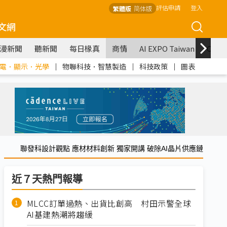
評估申請
登入
繁體版
简体版
文網
漫新聞
聽新聞
每日椽真
商情
AI EXPO Taiwan
COM
電．顯示．光學
｜
物聯科技．智慧製造
｜
科技政策
｜
圖表
聯發科設計觀點 應材材料創新 獨家開講 破除AI晶片供應鏈
近７天熱門報導
MLCC訂單過熱、出貨比創高 村田示警全球
AI基建熱潮將趨緩