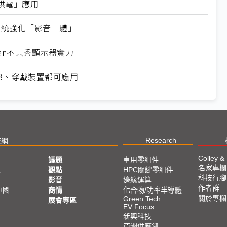
供電」應用
擬系統強化「影音一體」
wan不只秀顯示器實力
 NB、穿戴裝置都可應用
Research
技網
Colley &
議題
車用零組件
名家專欄
亞
觀點
HPC關鍵零組件
科技行腳
影音
邊緣運算
作者群
中國
商情
化合物/功率半導體
關於專欄
Green Tech
展會專區
EV Focus
新興科技
亞洲供應鏈