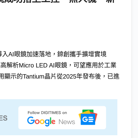
D導入AI眼鏡加速落地，錼創攜手擴增實境
析Micro LED AI眼鏡，可望應用於工業
示的Tantium晶片從2025年發布後，已進