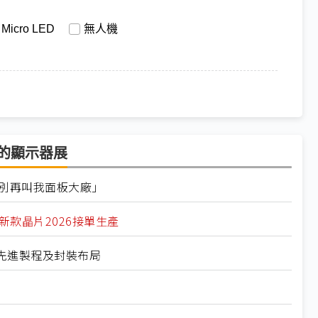
Micro LED
無人機
示器的顯示器展
「別再叫我面板大廠」
 新款晶片2026接單生產
先進製程及封裝布局