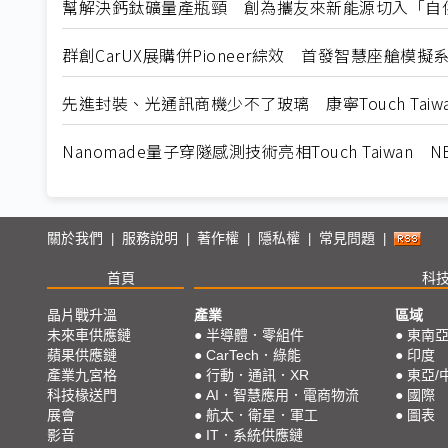
幫解決鈣鈦礦量產瓶頸 創為攜友來新能源切入「自
群創CarUX展購併Pioneer綜效 首發智慧座艙模
先進封裝、光通訊商機少不了玻璃 康寧Touch Tai
Nanomade量子穿隧感測技術亮相Touch Taiwan
關於我們
服務說明
著作權
隱私權
常見問題
|
|
|
|
|
首頁
科
晶片戰升溫
產業
區域
未來車供應鏈
●
半導體．零組件
●
東南
蘋果供應鏈
●
CarTech．綠能
●
印度
產業九宮格
●
行動．通訊．XR
●
東亞/
科技椽送門
●
AI．智慧應用．電商物流
●
國際
展會
●
航太．衛星．軍工
●
圖表
影音
●
IT．系統供應鏈