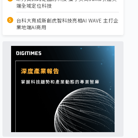
端全域定位科技
台科大育成新創虎智科技亮相AI WAVE 主打企
業地端AI商用