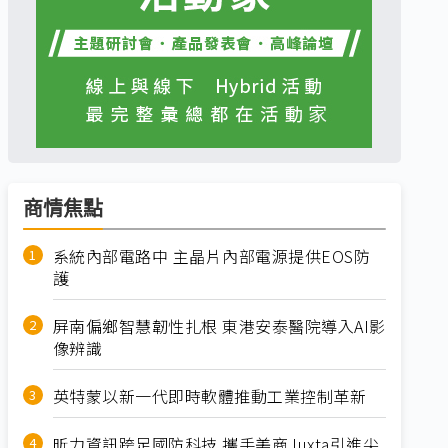
商情焦點
系統內部電路中 主晶片內部電源提供EOS防
護
屏南偏鄉智慧韌性扎根 東港安泰醫院導入AI影
像辨識
英特蒙以新一代即時軟體推動工業控制革新
昕力資訊跨足國防科技 攜手美商Juxta引進尖