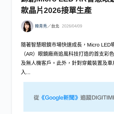
款晶片2026接單生產
韓青秀
／
台北
2026/04/09
隨著智慧眼鏡市場快速成長，Micro LE
（AR）眼鏡廠商追風科技打造的首支彩色高解
及無人機客戶。此外，針對穿戴裝置及車用顯
入...