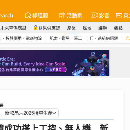
earch
椽經閣
活動家
影音
英
未來車供應鏈
蘋果供應鏈
產業
區域
議題
觀點
AI．智慧應用．電商物流
｜
航太．衛星．軍工
｜
IT．系統供應鏈
｜
光
器展
智慧眼鏡成功搭上工控、無人機 新