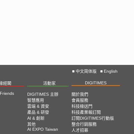
■
中文简体版
■
English
DIGITIMES
椽經閣
活動家
 Friends
DIGITIMES 主辦
關於我們
智慧應用
會員服務
雲端 & 資安
科技椽送門
產品 & 研發
科技產業報訂閱
AI & 創新
訂閱DIGITIMES行動版
其他
整合行銷服務
AI EXPO Taiwan
人才招募