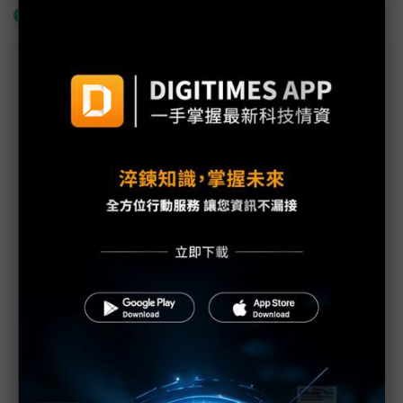
什麼是「關鍵字追蹤」
議題精選－Touch Taiwan 2026：非顯示器
的顯示器展
友達攻CPO與低軌衛星、群創搶FOPLP 柯富仁喚
「別再叫我面板大廠」
錼創Micro LED AR智慧眼鏡成功搭上工控、無人機
新款晶片2026接單生產
「在台灣做材料不切入半導體很可惜」 明基材力跨
先進製程及封裝布局
面板上半年訂單超預期 下半年能見度有隱憂
幫解決鈣鈦礦量產瓶頸 創為攜友來新能源切入「自
供電」應用