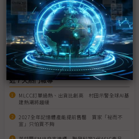
群創CarUX展購併Pioneer綜效 首發智慧座艙模擬系
統強化「影音一體」
先進封裝、光通訊商機少不了玻璃 康寧Touch
Taiwan不只秀顯示器實力
Nanomade量子穿隧感測技術亮相Touch Taiwan
NB、穿戴裝置都可應用
近７天熱門報導
MLCC訂單過熱、出貨比創高 村田示警全球AI基
建熱潮將趨緩
2027全年記憶體產能提前售罄 買家「祕而不
宣」只怕買不夠
英特爾EMIB良率達標 聯發科第2代ASIC產品