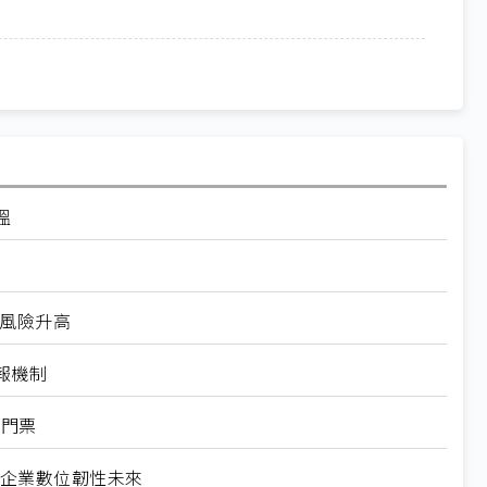
溫
安風險升高
報機制
口門票
重塑企業數位韌性未來