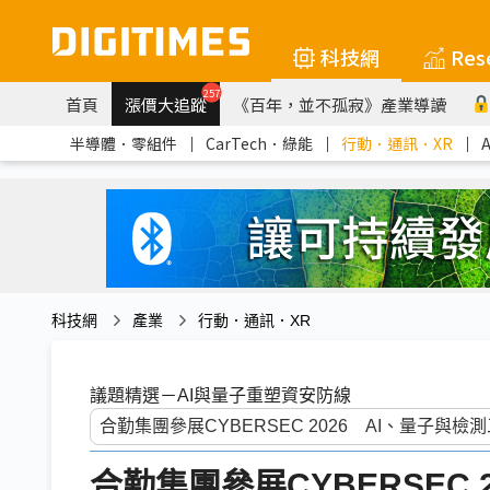
科技網
Res
257
首頁
漲價大追蹤
《百年，並不孤寂》產業導讀
半導體．零組件
｜
CarTech．綠能
｜
行動．通訊．XR
｜
科技網
產業
行動．通訊．XR
議題精選－AI與量子重塑資安防線
合勤集團參展CYBERSEC 