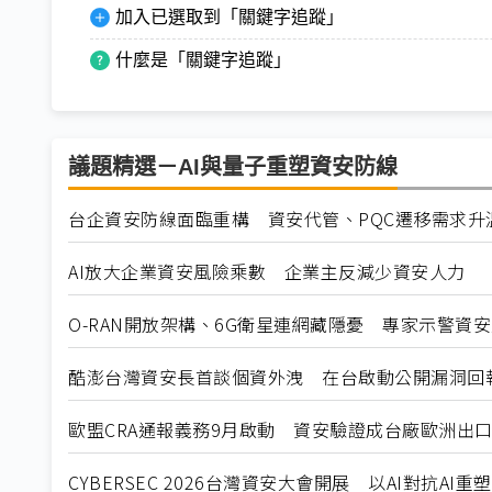
加入已選取到「關鍵字追蹤」
什麼是「關鍵字追蹤」
議題精選－AI與量子重塑資安防線
台企資安防線面臨重構 資安代管、PQC遷移需求升
AI放大企業資安風險乘數 企業主反減少資安人力
O-RAN開放架構、6G衛星連網藏隱憂 專家示警資
酷澎台灣資安長首談個資外洩 在台啟動公開漏洞回
歐盟CRA通報義務9月啟動 資安驗證成台廠歐洲出
CYBERSEC 2026台灣資安⼤會開展 以AI對抗AI