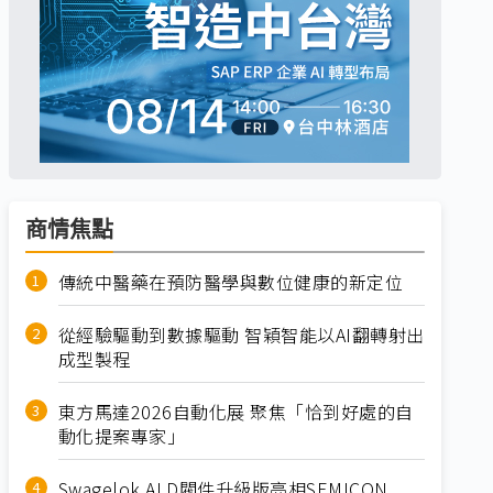
商情焦點
傳統中醫藥在預防醫學與數位健康的新定位
從經驗驅動到數據驅動 智穎智能以AI翻轉射出
成型製程
東方馬達2026自動化展 聚焦「恰到好處的自
動化提案專家」
Swagelok ALD閥件升級版亮相SEMICON