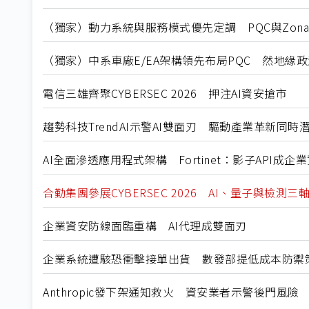
（獨家）動力系統與服務模式優先定調 PQC與Zon
（獨家）中系車廠E/EA架構領先布局PQC 然地緣
電信三雄齊聚CYBERSEC 2026 押注AI資安搶市
趨勢科技TrendAI示警AI雙面刃 驅動產業革新同時
AI全面滲透應用程式架構 Fortinet：影子API成企
合勤集團參展CYBERSEC 2026 AI、量子與檢測三
企業資安防線面臨重構 AI代理成雙面刃
企業系統遭駭恐衝擊接單出貨 數發部提低成本防禦
Anthropic發下架通知救火 資安業者示警後門風險