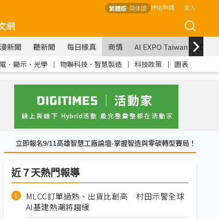
評估申請
登入
繁體版
简体版
文網
漫新聞
聽新聞
每日椽真
商情
AI EXPO Taiwan
COM
電．顯示．光學
｜
物聯科技．智慧製造
｜
科技政策
｜
圖表
立即報名9/11高雄智慧工廠論壇-掌握智造與零碳轉型賽局！
近７天熱門報導
MLCC訂單過熱、出貨比創高 村田示警全球
AI基建熱潮將趨緩