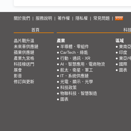
關於我們
服務說明
著作權
隱私權
常見問題
|
|
|
|
|
首頁
科
晶片戰升溫
產業
區域
未來車供應鏈
●
半導體．零組件
●
東南
蘋果供應鏈
●
CarTech．綠能
●
印度
產業九宮格
●
行動．通訊．XR
●
東亞/
科技椽送門
●
AI．智慧應用．電商物流
●
國際
展會
●
航太．衛星．軍工
●
圖表
影音
●
IT．系統供應鏈
修訂與更新
●
光電．顯示．光學
●
科技政策
●
物聯科技．智慧製造
●
圖表