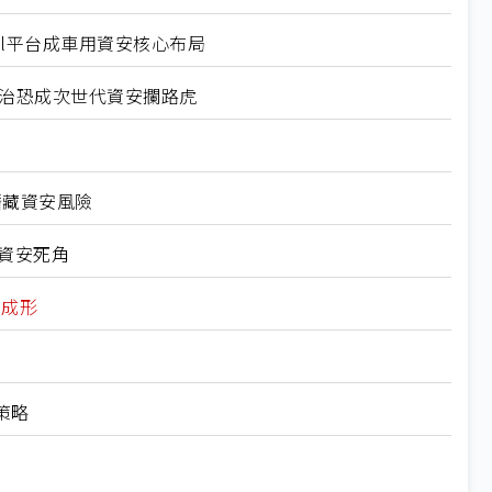
al平台成車用資安核心布局
政治恐成次世代資安攔路虎
潛藏資安風險
業資安死角
軸成形
策略