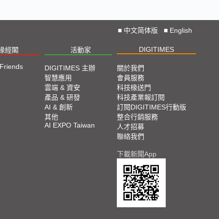
■
中文简体版
■
English
DIGITIMES
椽經閣
活動家
 Friends
DIGITIMES 主辦
關於我們
智慧應用
會員服務
雲端 & 資安
科技椽送門
產品 & 研發
科技產業報訂閱
AI & 創新
訂閱DIGITIMES行動版
其他
整合行銷服務
AI EXPO Taiwan
人才招募
聯絡我們
下載新聞App