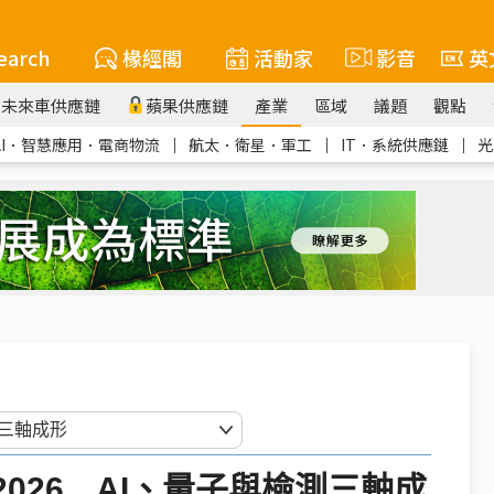
earch
椽經閣
活動家
影音
英
未來車供應鏈
蘋果供應鏈
產業
區域
議題
觀點
AI．智慧應用．電商物流
｜
航太．衛星．軍工
｜
IT．系統供應鏈
｜
光
2026 AI、量子與檢測三軸成