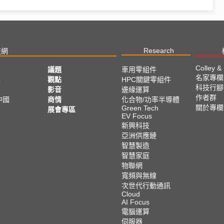
Research
技網
Colley &
議題
車用零組件
名家專欄
亞
觀點
HPC關鍵零組件
科技行腳
影音
邊緣運算
作者群
中國
商情
化合物/功率半導體
關於專欄
Green Tech
展會專區
EV Focus
新興科技
亞洲供應鏈
智慧製造
智慧家庭
物聯網
寬頻與無線
次世代行動通訊
Cloud
AI Focus
電腦運算
伺服器