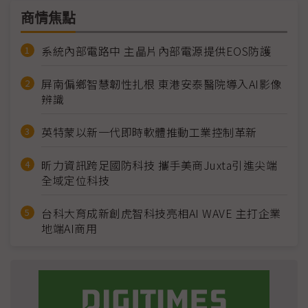
商情焦點
系統內部電路中 主晶片內部電源提供EOS防護
屏南偏鄉智慧韌性扎根 東港安泰醫院導入AI影像
辨識
英特蒙以新一代即時軟體推動工業控制革新
昕力資訊跨足國防科技 攜手美商Juxta引進尖端
全域定位科技
台科大育成新創虎智科技亮相AI WAVE 主打企業
地端AI商用