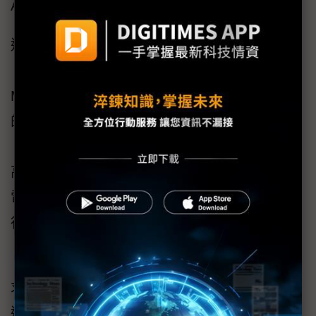
AI叢集與資料中心的擴展與部署。
進階監控與通訊：內建電源管理控制器
（PMC），提供即時系統監控，並支援
MODBUS與CANBUS通訊協定，提升資料中心
的可視性與管控能力。
高效率與效能最佳化：充電效率超過95%，放
電效率高達97%，有效降低能源損耗並提升運
行效能，協助資料中心省電及永續發展。
「我們一直致力於提供符合AI與高效能運算需
求的先進電源解決方案。」肯微科技總裁梁見
達先生表示：「33kW BBU Shelf的推出，為我