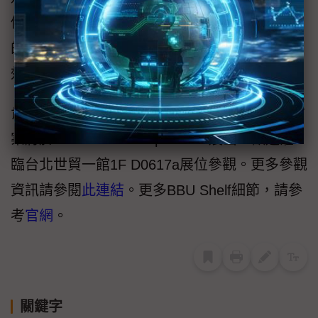
們產品組合增添了關鍵的備援機制。搭配我們
的Power Shelf，能為客戶提供涵蓋電力供應、
效率與系統可靠不斷電的完整解決方案。」
肯微科技33kW BBU Shelf與Power Shelf解決方
案將於COMPUTEX Taipei 2026展出，歡迎蒞
臨台北世貿一館1F D0617a展位參觀。更多參觀
資訊請參閱
此連結
。更多BBU Shelf細節，請參
考
官網
。
關鍵字