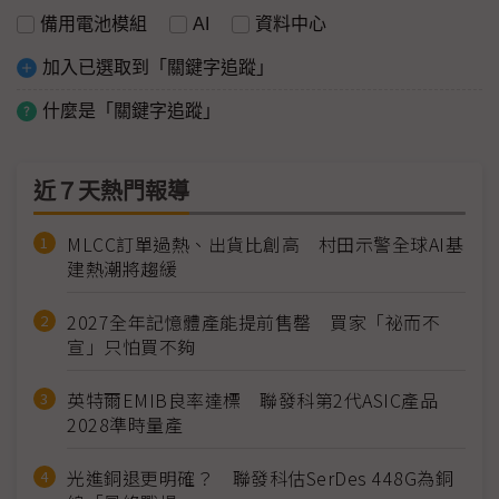
備用電池模組
AI
資料中心
加入已選取到「關鍵字追蹤」
什麼是「關鍵字追蹤」
近７天熱門報導
MLCC訂單過熱、出貨比創高 村田示警全球AI基
建熱潮將趨緩
2027全年記憶體產能提前售罄 買家「祕而不
宣」只怕買不夠
英特爾EMIB良率達標 聯發科第2代ASIC產品
2028準時量產
光進銅退更明確？ 聯發科估SerDes 448G為銅