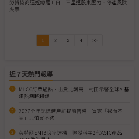
勞資協商逼近總罷工日 三星遭股東壓力、停產風險
夾擊
1
2
3
4
>>
近７天熱門報導
MLCC訂單過熱、出貨比創高 村田示警全球AI基
建熱潮將趨緩
2027全年記憶體產能提前售罄 買家「祕而不
宣」只怕買不夠
英特爾EMIB良率達標 聯發科第2代ASIC產品