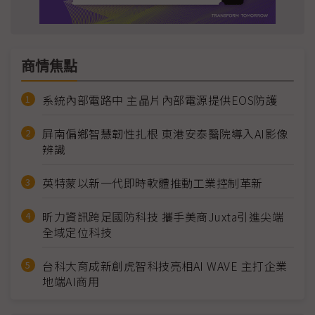
商情焦點
系統內部電路中 主晶片內部電源提供EOS防護
屏南偏鄉智慧韌性扎根 東港安泰醫院導入AI影像
辨識
英特蒙以新一代即時軟體推動工業控制革新
昕力資訊跨足國防科技 攜手美商Juxta引進尖端
全域定位科技
台科大育成新創虎智科技亮相AI WAVE 主打企業
地端AI商用