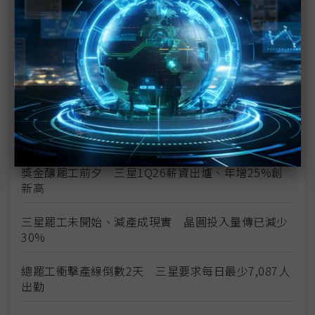
三星史上頭一遭補償方案協議 半導體員工年終分紅
上看6億韓元
三星勞資僵局最後一刻驚險達成協議 總罷工暫緩執
行
三星總罷工危機 南韓勞動部長親自出面調解
勞資談判破局 三星工會5月21日展開總罷工
獎金釀罷工前夕 三星1Q26薪資出爐、年增25%創
新高
三星罷工未開始、減產成現實 晶圓投入量傳已減少
30%
總罷工衝擊產線倒數2天 三星要求每日最少7,087人
出勤