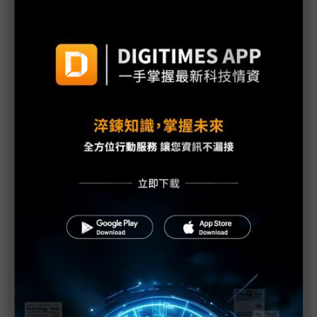
價也該調升
三星勞資暫定協議惹議 DX部門擬投下反對票
評析：三星罷工危機解除後 高額獎金未能撫平深層
矛盾
三星最新勞資協議部門待遇落差12倍 內部隱憂恐已
埋下
【漫圖秒懂】高分紅還是拚擴產？ 三星、SK海力士
陷AI紅利分配兩難
躲過三星罷工 南韓「半導體依賴症」能躲過下次危
機嗎？
三星工會醞釀「總罷工」反覆拉扯 DRAM、NAND
Flash漲勢恐續飆