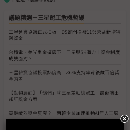
議題精選－三星罷工危機暫緩
三星勞資協議正式拍板 DS部門提撥11%營益新增特
別獎金
台積電、美光重金擴廠下 三星與SK海力士獎金制度
成雙面刃？
三星薪資協議投票熱度高 86%支持率背後藏百倍獎
金落差
【動物農莊】「鴿們」聊三星差點總罷工 最後端出
超狂獎金方案
高額績效獎金反噬？ 南韓企業加速推動AI無人工廠
三星估年賺370兆韓元大發獎金 南韓供應鏈：供貨