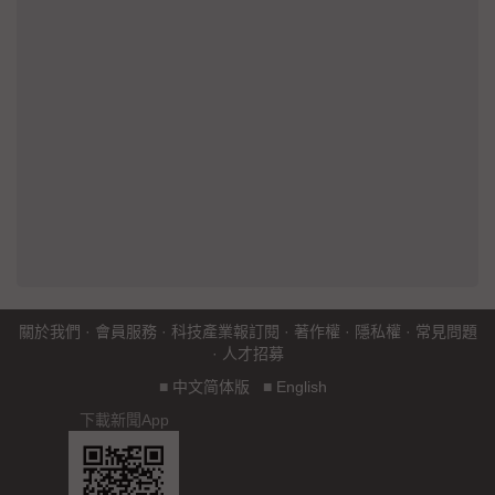
關於我們
·
會員服務
·
科技產業報訂閱
·
著作權
·
隱私權
·
常見問題
·
人才招募
■
中文简体版
■
English
下載新聞App