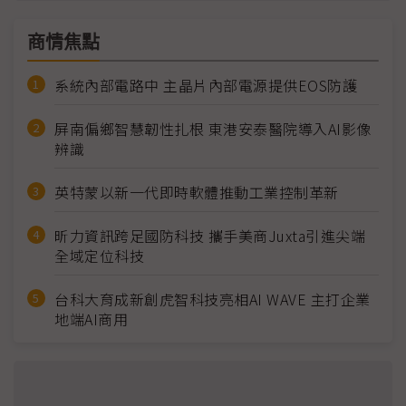
商情焦點
系統內部電路中 主晶片內部電源提供EOS防護
屏南偏鄉智慧韌性扎根 東港安泰醫院導入AI影像
辨識
英特蒙以新一代即時軟體推動工業控制革新
昕力資訊跨足國防科技 攜手美商Juxta引進尖端
全域定位科技
台科大育成新創虎智科技亮相AI WAVE 主打企業
地端AI商用