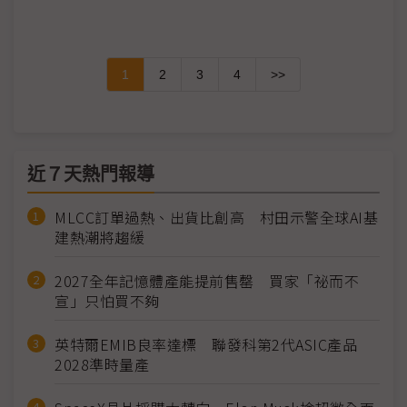
1
2
3
4
>>
近７天熱門報導
MLCC訂單過熱、出貨比創高 村田示警全球AI基
建熱潮將趨緩
2027全年記憶體產能提前售罄 買家「祕而不
宣」只怕買不夠
英特爾EMIB良率達標 聯發科第2代ASIC產品
2028準時量產