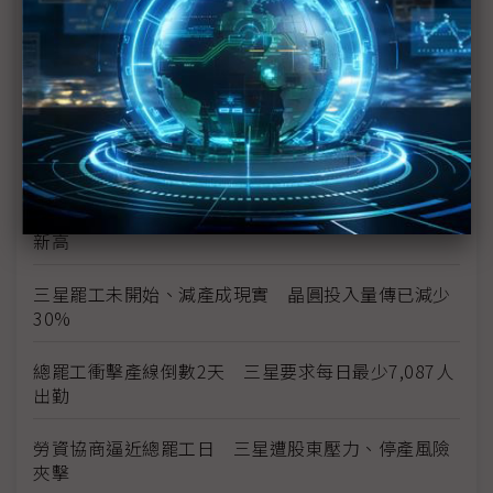
三星勞資僵局最後一刻驚險達成協議 總罷工暫緩執
行
三星總罷工危機 南韓勞動部長親自出面調解
勞資談判破局 三星工會5月21日展開總罷工
獎金釀罷工前夕 三星1Q26薪資出爐、年增25%創
新高
三星罷工未開始、減產成現實 晶圓投入量傳已減少
30%
總罷工衝擊產線倒數2天 三星要求每日最少7,087人
出勤
勞資協商逼近總罷工日 三星遭股東壓力、停產風險
夾擊