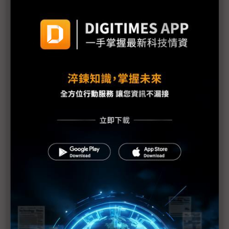
三星勞資暫定協議惹議 DX部門擬投下反對票
評析：三星罷工危機解除後 高額獎金未能撫平深層
矛盾
三星最新勞資協議部門待遇落差12倍 內部隱憂恐已
埋下
【漫圖秒懂】高分紅還是拚擴產？ 三星、SK海力士
陷AI紅利分配兩難
躲過三星罷工 南韓「半導體依賴症」能躲過下次危
機嗎？
三星工會醞釀「總罷工」反覆拉扯 DRAM、NAND
Flash漲勢恐續飆
三星史上頭一遭補償方案協議 半導體員工年終分紅
上看6億韓元