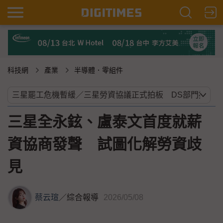
科技網
產業
半導體．零組件
三星全永鉉、盧泰文首度就薪
資協商發聲 試圖化解勞資歧
見
蔡云瑄
／
綜合報導
2026/05/08