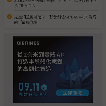
SpaceX晶片採購大轉向 Elon Musk捨超微全面
採用NVIDIA
光進銅退更明確？ 聯發科估SerDes 448G為銅
線「最終戰場」