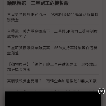
議題精選－三星罷工危機暫緩
三星勞資協議正式拍板 DS部門提撥11%營益新增特
別獎金
台積電、美光重金擴廠下 三星與SK海力士獎金制度
成雙面刃？
三星薪資協議投票熱度高 86%支持率背後藏百倍獎
金落差
【動物農莊】「鴿們」聊三星差點總罷工 最後端出
超狂獎金方案
高額績效獎金反噬？ 南韓企業加速推動AI無人工廠
三星估年賺370兆韓元大發獎金 南韓供應鏈：供貨
價也該調升