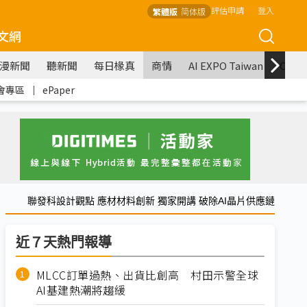
評估申請
登入
繁體版
简体版
文網
漫新聞
聽新聞
每日椽真
商情
AI EXPO Taiwan
COM
會專區
｜
ePaper
聯發科設計觀點 應材材料創新 獨家開講 破除AI晶片供應鏈
近７天熱門報導
MLCC訂單過熱、出貨比創高 村田示警全球
AI基建熱潮將趨緩