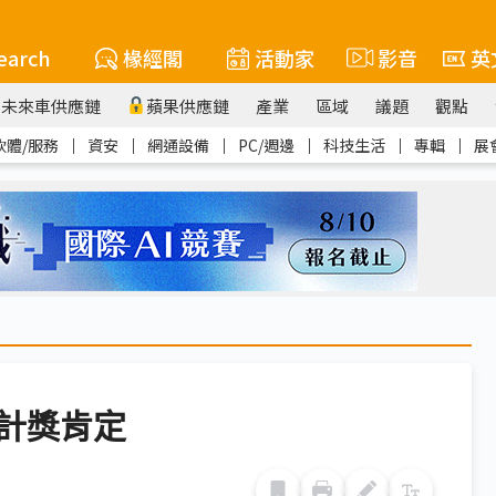
earch
椽經閣
活動家
影音
英
未來車供應鏈
蘋果供應鏈
產業
區域
議題
觀點
軟體/服務
｜
資安
｜
網通設備
｜
PC/週邊
｜
科技生活
｜
專輯
｜
展
設計獎肯定