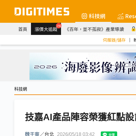
科技網
Res
259
首頁
漲價大追蹤
《百年，並不孤寂》產業導讀
伺服器/儲存
｜
科技網
技嘉AI產品陣容榮獲紅點
魏于寧
／
台北
2026/05/18 03:42