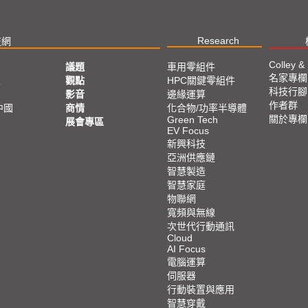
Research
技網
Colley &
議題
車用零組件
名家專欄
亞
觀點
HPC關鍵零組件
科技行腳
影音
邊緣運算
作者群
中國
商情
化合物/功率半導體
關於專欄
Green Tech
展會專區
EV Focus
新興科技
亞洲供應鏈
智慧製造
智慧家庭
物聯網
寬頻與無線
次世代行動通訊
Cloud
AI Focus
電腦運算
伺服器
行動裝置與應用
智慧穿戴