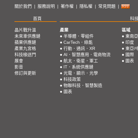
關於我們
服務說明
著作權
隱私權
常見問題
|
|
|
|
|
首頁
科
晶片戰升溫
產業
區域
未來車供應鏈
●
半導體．零組件
●
東南
蘋果供應鏈
●
CarTech．綠能
●
印度
產業九宮格
●
行動．通訊．XR
●
東亞/
科技椽送門
●
AI．智慧應用．電商物流
●
國際
展會
●
航太．衛星．軍工
●
圖表
影音
●
IT．系統供應鏈
修訂與更新
●
光電．顯示．光學
●
科技政策
●
物聯科技．智慧製造
●
圖表