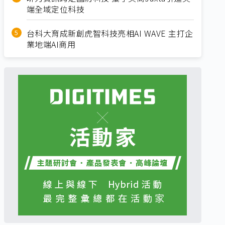
端全域定位科技
台科大育成新創虎智科技亮相AI WAVE 主打企
業地端AI商用