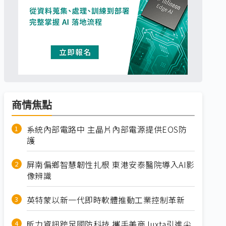
商情焦點
系統內部電路中 主晶片內部電源提供EOS防
護
屏南偏鄉智慧韌性扎根 東港安泰醫院導入AI影
像辨識
英特蒙以新一代即時軟體推動工業控制革新
昕力資訊跨足國防科技 攜手美商Juxta引進尖