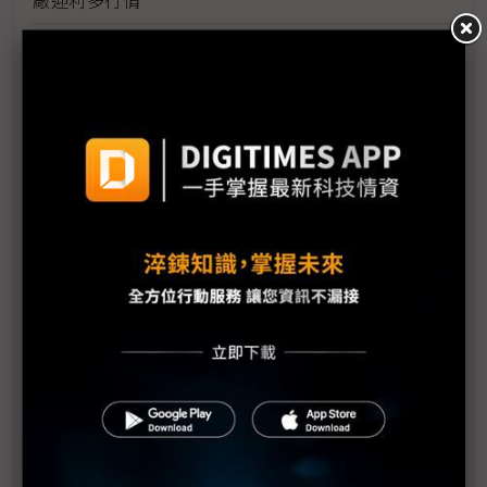
台美關稅與能源價格成兩大關鍵 尚騰看好2H26車市
有望優於1H
朋程擴產搶攻高效車用元件市場 AI伺服器與HVDC
模組拚2027放量
規避關稅大打平價與豪奢雙戰線 中系電動車4月歐
洲市佔首破15%
裕融嚴陳莉蓮：汽車、出行與用車事業的協同發展
AI應用與綠能發展推動創新
回應232關稅優惠上路 東陽：對台灣汽車零件產業
具正面意義
新纖：地緣風險是危機也是轉機 三大布局推進成長
台美投資MOU關稅優惠先落地 汽車零組件15%、航