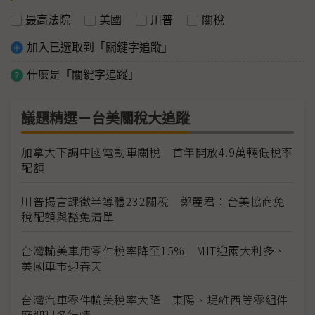
最高法院
美國
川普
關稅
加入已選取到「關鍵字追蹤」
什麼是「關鍵字追蹤」
議題精選－台美關稅大追蹤
加拿大下調中國電動車關稅 首年開放4.9萬輛低稅率
配額
川普揚言課徵半導體232關稅 鄭麗君：台美協商免
稅配額與豁免清單
台灣輸美車用零件稅率降至15% MIT迎兩大利多、
美國車市迎春天
台灣汽車零件輸美稅率大降 東陽、堤維西等零組件
廠迎利多行情