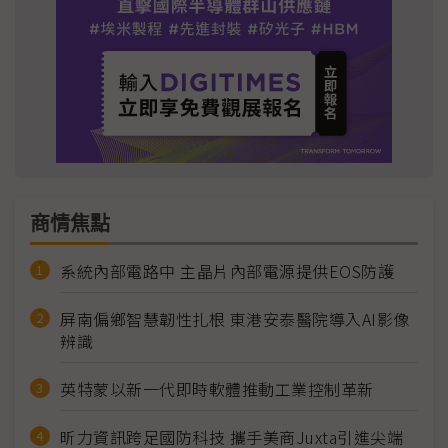
商情焦點
系統內部電路中 主晶片內部電源提供EOS防護
屏南偏鄉智慧韌性扎根 東港安泰醫院導入AI影像
辨識
英特蒙以新一代即時軟體推動工業控制革新
昕力資訊跨足國防科技 攜手美商Juxta引進尖端