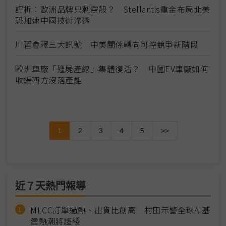
評析：歐洲品牌只剩空殼？ Stellantis重金布局北美
恐加速中國技術滲透
川習會釋三大訊號 中美關係轉向可控競爭新階段
歐洲車廠「殭屍產線」集體復活？ 中國EV車廠如何
收編西方沒落產能
1
2
3
4
5
>>
近７天熱門報導
MLCC訂單過熱、出貨比創高 村田示警全球AI基
建熱潮將趨緩