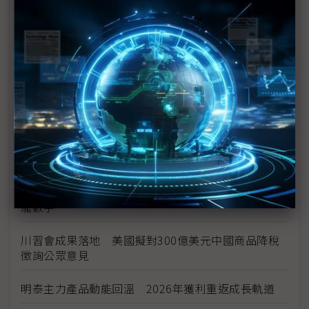
空零件迎近乎免稅
中資背景也能過關 Volvo獲白宮豁免可繼續在美賣
車
裕隆國產、外銷同步並進 嚴陳莉蓮：AI賦能強化核
心競爭力與轉型
茂林加速東南亞布局 越南新廠2Q量產、泰國建廠規
畫隨後上
川普關稅再退款206億美元 CBP同步修正兩週前烏
龍數字
川習會成果落地 美國擬對300億美元中國商品降稅
徵詢公眾意見
明泰主力產品動能回溫 2026年獲利重返成長軌道