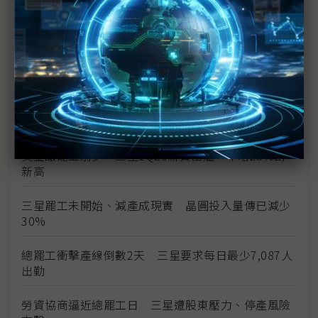
上看6億韓元
三星勞資僵局最後一刻驚險達成協議 總罷工暫緩執
行
三星總罷工危機 南韓勞動部長親自出面調解
勞資談判破局 三星工會5月21日展開總罷工
獎金釀罷工前夕 三星1Q26薪資出爐、年增25%創
新高
三星罷工未開始、減產成現實 晶圓投入量傳已減少
30%
總罷工衝擊產線倒數2天 三星要求每日最少7,087人
出勤
勞資協商逼近總罷工日 三星遭股東壓力、停產風險