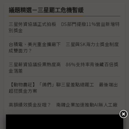
議題精選－三星罷工危機暫緩
三星勞資協議正式拍板 DS部門提撥11%營益新增特
別獎金
台積電、美光重金擴廠下 三星與SK海力士獎金制度
成雙面刃？
三星薪資協議投票熱度高 86%支持率背後藏百倍獎
金落差
【動物農莊】「鴿們」聊三星差點總罷工 最後端出
超狂獎金方案
高額績效獎金反噬？ 南韓企業加速推動AI無人工廠
三星估年賺370兆韓元大發獎金 南韓供應鏈：供貨
價也該調升