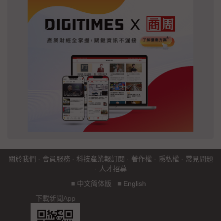
關於我們
·
會員服務
·
科技產業報訂閱
·
著作權
·
隱私權
·
常見問題
·
人才招募
■
中文简体版
■
English
下載新聞App