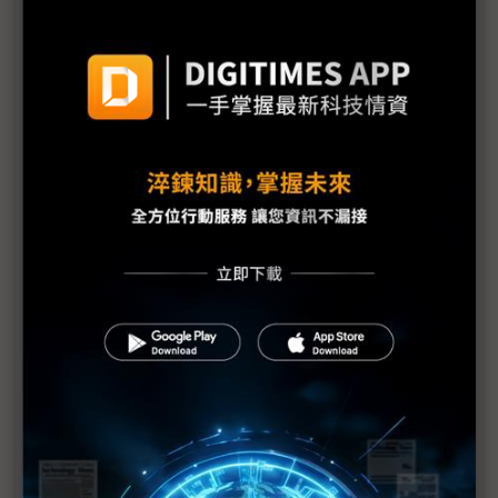
三星勞資暫定協議惹議 DX部門擬投下反對票
評析：三星罷工危機解除後 高額獎金未能撫平深層
矛盾
三星最新勞資協議部門待遇落差12倍 內部隱憂恐已
埋下
【漫圖秒懂】高分紅還是拚擴產？ 三星、SK海力士
陷AI紅利分配兩難
躲過三星罷工 南韓「半導體依賴症」能躲過下次危
機嗎？
三星工會醞釀「總罷工」反覆拉扯 DRAM、NAND
Flash漲勢恐續飆
三星史上頭一遭補償方案協議 半導體員工年終分紅