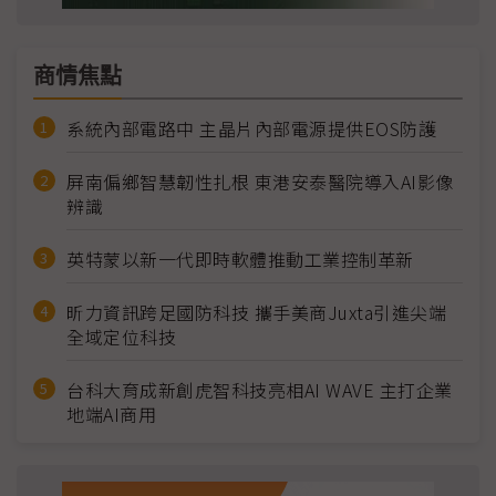
商情焦點
系統內部電路中 主晶片內部電源提供EOS防護
屏南偏鄉智慧韌性扎根 東港安泰醫院導入AI影像
辨識
英特蒙以新一代即時軟體推動工業控制革新
昕力資訊跨足國防科技 攜手美商Juxta引進尖端
全域定位科技
台科大育成新創虎智科技亮相AI WAVE 主打企業
地端AI商用