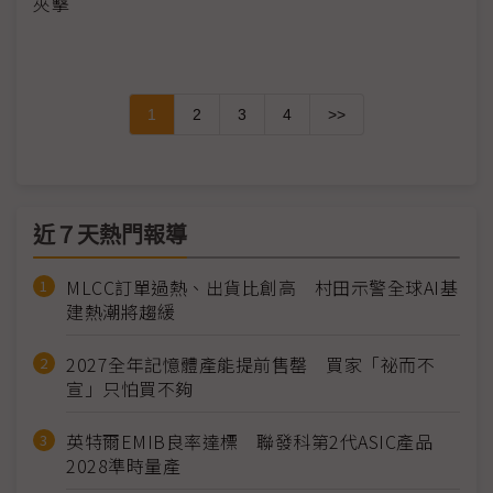
夾擊
1
2
3
4
>>
近７天熱門報導
MLCC訂單過熱、出貨比創高 村田示警全球AI基
建熱潮將趨緩
2027全年記憶體產能提前售罄 買家「祕而不
宣」只怕買不夠
英特爾EMIB良率達標 聯發科第2代ASIC產品
2028準時量產