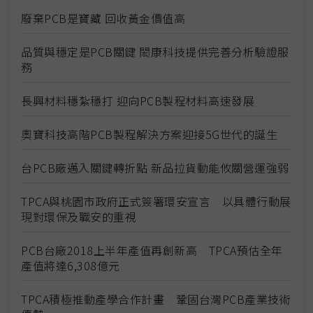
廢棄PCB是寶藏 回收黃金價值高
品質與穩定是PCB關鍵 閎康科技提供完善分析驗證服
務
長興材料穩紮穩打 迎向PCB製程材料高速發展
奧寶科技高階PCB製程解決方案迎接5G世代的誕生
台PCB廠邁入關鍵轉折點 新品拉貨動能攸關營運強弱
TPCA與桃園市政府正式簽署環安宣言 以具體行動展
現對環保及職安的重視
PCB台廠2018上半年產值再創新高 TPCA預估全年
產值將達6,308億元
TPCA積極推動產學合作計畫 鞏固台灣PCB產業技術